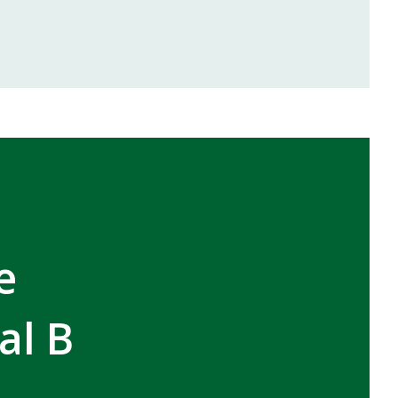
inale de la coupe de la CAF
VCASABLANCA
e
al B