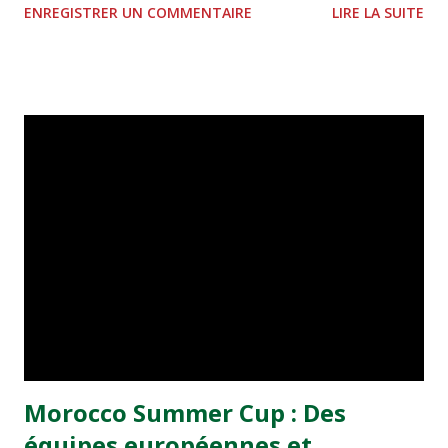
ENREGISTRER UN COMMENTAIRE
LIRE LA SUITE
communiqué. Ce match amical devant se dérouler au
complexe sportif Prince Moulay Abdellah à partir de
20h00 est le premier pour le nouveau sélectionneur, le
Français Roger Lemerre, qui a pris officiellement ses
fonctions à la tête des Lions de l'Atlas le 1er juillet. Aux
qualifications combinées CAN-Mondial 2010, le Maroc
mène en tête de son groupe 8 devant le Rwanda avec 9
points chacun, grâce à une meilleure différence de buts
(+6 pour le Maroc, + 4 pour le Rwanda). L'Ethiopie est
troisième avec 6 points, devant la Mauritanie fermant la
marche (zéro point).
Morocco Summer Cup : Des
équipes européennes et