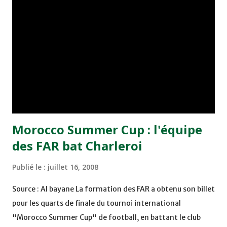
italien d'Udinese, qui jouera l'autre demi-finale face à son
homologue portugais Paços de Ferreira. Paços de Ferreira
a obtenu son billet pour le dernier carré après avoir éliminé
jeudi le club tunisien de l'Etoile du Sahel sur le score de 2-1.
Morocco Summer Cup : l'équipe
des FAR bat Charleroi
Publié le :
juillet 16, 2008
Source : Al bayane La formation des FAR a obtenu son billet
pour les quarts de finale du tournoi international
"Morocco Summer Cup" de football, en battant le club