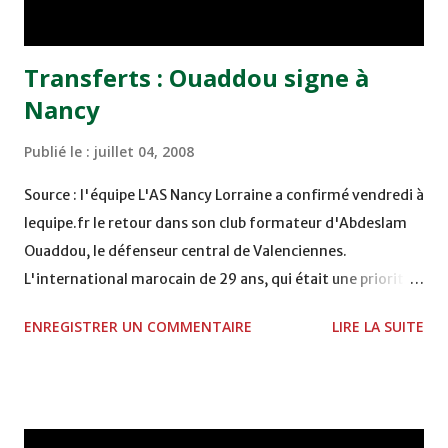
“Alloudi-mania” avait co...
Transferts : Ouaddou signe à
Nancy
Publié le :
juillet 04, 2008
Source : l'équipe L'AS Nancy Lorraine a confirmé vendredi à
lequipe.fr le retour dans son club formateur d'Abdeslam
Ouaddou, le défenseur central de Valenciennes.
L'international marocain de 29 ans, qui était une priorité
de la formation lorraine, s'engagera samedi pour quatre
ENREGISTRER UN COMMENTAIRE
LIRE LA SUITE
saisons. Ouaddou sera présenté à la presse à 11 heures 30
en présence du président du club, Jacques Rousselot. Le
montant de la transaction n'a pas été communiqué mais
la somme de 2,5 millions d'euros est évoquée. C'est un
retour aux sources pour le joueur originaire de Jarville,