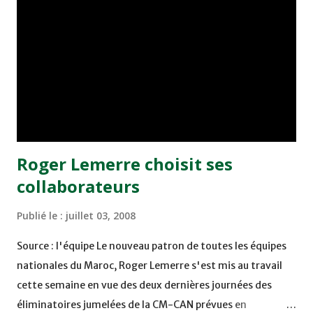
surtout. Non, il n’est sûrement pas là pour un truc aussi
simple, aussi banal. On a bien prouvé au Maroc qu’entraîner
une équipe si « grande » soit-il, peut bien être à la portée
de n’importe qui. On attend beaucoup plus de Lemerre, en
fait. C’est tout un staff bien fourni, bien garni qui devrait
travailler à ses côtés et donc sous ses ordres et également
sans une direction technique tout aussi fran...
Roger Lemerre choisit ses
collaborateurs
Publié le :
juillet 03, 2008
Source : l'équipe Le nouveau patron de toutes les équipes
nationales du Maroc, Roger Lemerre s'est mis au travail
cette semaine en vue des deux dernières journées des
éliminatoires jumelées de la CM-CAN prévues en