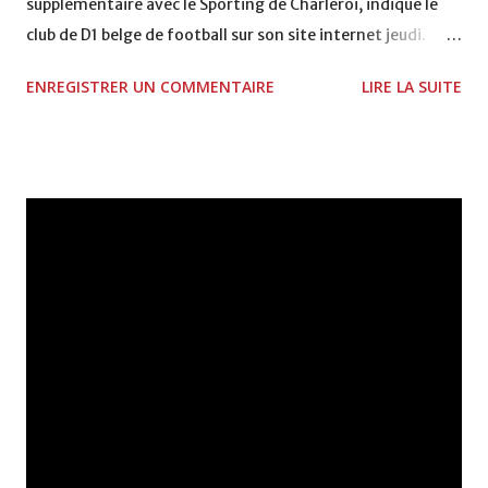
supplémentaire avec le Sporting de Charleroi, indique le
club de D1 belge de football sur son site internet jeudi.
Yajour, 23 ans, évolue comme attaquant ou comme milieu
ENREGISTRER UN COMMENTAIRE
LIRE LA SUITE
offensif. Il était lié avec le club suisse du FC Chiasso avec
lequel il a trouvé un accord pour être libéré de son contrat.
Avant d'arriver en Suisse en 2007, il avait joué deux ans au
Raja Casablanca, avec lequel il a remporté la Ligue des
champions arabes en 2006.