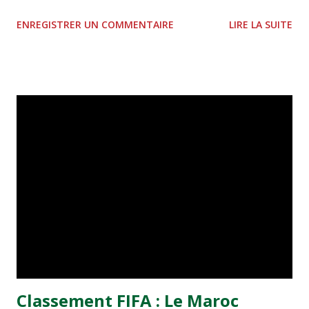
septembre prochain. La mise en place des différentes
ENREGISTRER UN COMMENTAIRE
LIRE LA SUITE
structures techniques s'avère ardue. L'ex-employé de la
fédération française de football, Jean Pierre Morlan (65
ans) pourrait occuper le poste de Directeur technique
national. Et le poste d'entraîneur national par le marocain
Fathi Jamel qui était aux commandes des Lions de l'Atlas
avant l'arrivée de Roger Lemerre. Dans la liste technique
des équipes (Olympiques, juniors, cadets) figurent les
noms de Abdelhadi Sekitioui, Hocine Amouta et Rachid
Taoussi. Le staff médical dirigé par le docteur Hifti ne
subira pas de changements.
Classement FIFA : Le Maroc