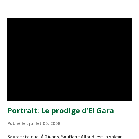
présentera son plan de travail ou s'agit-il juste d'une prise
de contact avec la presse nationale... Selon nos
informations, le nouveau patron des équipes nationales
sera assisté par plusieurs cadres, notamment Fathi Jamal
désigné entraîneur de l'équipe nationale A, sous la
direction du sélectionneur Roger Lemerre. La même
source affirme que seules trois candidatures sont
retenues pour les postes d'entraîneurs de l'équipe
olympique, des juniors et des cadets. Il s'agit d'Abdelhadi
Sektioui qui a entraîné cette année, l'Olympique de Safi,
Hocine Ammouta, ex- entraîneur de l'I...
Portrait: Le prodige d’El Gara
Publié le :
juillet 05, 2008
Source : telquel À 24 ans, Soufiane Alloudi est la valeur