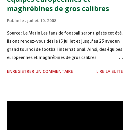
maghrébines de gros calibres
Publié le :
juillet 10, 2008
Source : Le Matin Les fans de football seront gâtés cet été.
Ils ont rendez-vous dès le 15 juillet et jusqu'au 25 avec un
grand tournoi de football international. Ainsi, des équipes
européennes et maghrébines de gros calibres
participeront au «Morocco Summer Cup», organisé par la
ENREGISTRER UN COMMENTAIRE
LIRE LA SUITE
SNRT en étroite collaboration avec la Fédération royale
marocaine de football (FRMF). Durant une conférence de
presse, tenue jeudi 10 juillet, à Casablanca, les
organisateurs ont affirmé que « ce projet vise à fournir un
spectacle populaire de haut niveau, sur un format
innovant ». En effet, la première édition accueillera des
participants de différentes origines, dont le niveau varie