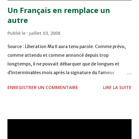
Un Français en remplace un
autre
Publié le :
juillet 03, 2008
Source : Liberation Ma Il aura tenu parole. Comme prévu,
comme attendu et comme annoncé depuis trop
longtemps, il ne pouvait débarquer que de longues et
d’interminables mois après la signature du fameux
contrat le liant à la trop patiente Fédération marocaine
ENREGISTRER UN COMMENTAIRE
LIRE LA SUITE
qui devait faire avec le pragmatisme ou les caprices de la
trop vicieuse Fédération tunisienne. Roger donc est arrivé.
Pourquoi faire ? pourrait-on se demander tout de go.
C’est pour entraîner la grande équipe du Maroc, pardi !
Grande par rapport à celle olympique ou celle juniors …
Une précision qui s’impose par les temps qui courent,