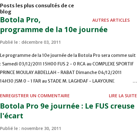
Posts les plus consultés de ce
son ancien club militaire avec qui il "entretient de bonnes
blog
relations", a-t-il déclaré lundi lors d'un point de presse à
Botola Pro,
AUTRES ARTICLES
Rabat. "Je suis très heureux d'entraîner une équipe de la
programme de la 10e journée
taille des FAR. C'est une grande équipe qui jouait toujours
Publié le :
décembre 03, 2011
pour le titre", a indiqué le technicien national. "J'ai reçu
des offres de grands clubs marocains, et aussi des équipes
Le programme de la 10e journée de la Botola Pro sera comme suit
en Arabie Saoudite, Qatar et Koweït. J'ai choisi le club des
: Samedi 03/12/2011 15H00 FUS 2 - 0 RCA au COMPLEXE SPORTIF
FAR puisque j'ai promis aux responsables de l'équipe de
PRINCE MOULAY ABDELLAH - RABAT Dimanche 04/12/2011
signer un contrat en cas de départ de Madih", a-t-il
14H30 JSM 0 - 1 FAR au STADE M. LAGHDAF - LAAYOUNE
ajouté, soulignant que plusieurs objectifs attendent
15H00 DHJ 0 - 0 KAC au TERRAIN EL ABDI - EL JADIDA 16h30 OCK 0
l'équipe des FAR, m...
ENREGISTRER UN COMMENTAIRE
LIRE LA SUITE
- 1 HUSA COMPLEXE OCP - KHOURIBGA Lundi 05/12/2011
Botola Pro 9e journée : Le FUS creuse
15H00 MAT - CRA au STADE SANIAT RMEL - TETOUANE 15h00 IZK
l'écart
- CODM au STADE 18 NOVEMBRE - KHEMISET Mardi 06/12/2011
15H00 WAF - OCS au COMPLEXE SPORTIF DE FES - FES WAC - MAS
Publié le :
novembre 30, 2011
Reporté pour cause de finale de la coupe de la CAF COMPLEXE