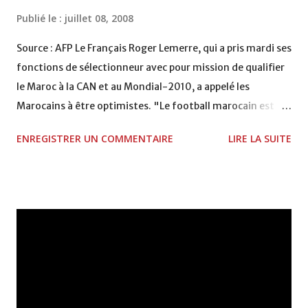
Publié le :
juillet 08, 2008
Source : AFP Le Français Roger Lemerre, qui a pris mardi ses
fonctions de sélectionneur avec pour mission de qualifier
le Maroc à la CAN et au Mondial-2010, a appelé les
Marocains à être optimistes. "Le football marocain est
une réalité, il a son histoire. Et si tout le monde fait
ENREGISTRER UN COMMENTAIRE
LIRE LA SUITE
confiance, cela se passera bien. L'espérance est tout a fait
normale. Ne soyons pas pessimistes. Je n'ai pas peur"
d'être à la tête de la sélection marocaine, a affirmé Roger
Lemerre lors d'une conférence de presse. A cette
occasion, la Fédération royale marocaine de football
(FRMF) lui a remis le maillot "rouge et vert" des Lions de
l'Atlas. "Mon programme c'est une philosophie et ma
philosophie c'est le travail. Il faut une politique des jeunes,
qui commence d'abord par la nécessité de former des