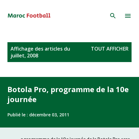
Accéder au contenu principal
A
Affichage des articles du
TOUT AFFICHER
r
juillet, 2008
t
i
c
l
Botola Pro, programme de la 10e
e
journée
s
Publié le :
décembre 03, 2011