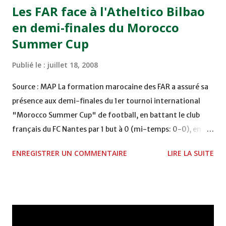
Les FAR face à l'Atheltico Bilbao
en demi-finales du Morocco
Summer Cup
Publié le :
juillet 18, 2008
Source : MAP La formation marocaine des FAR a assuré sa
présence aux demi-finales du 1er tournoi international
"Morocco Summer Cup" de football, en battant le club
français du FC Nantes par 1 but à 0 (mi-temps: 0-0), en
quarts de finale jeudi au complexe sportif Mohammed V à
ENREGISTRER UN COMMENTAIRE
LIRE LA SUITE
Casablanca. Le but victorieux des protégés de M'hammed
Fakhir a été inscrit par Tarek Marzouk à la 67è minute de
jeu. Les Militaires affronteront en demi-finales, mardi
prochain à Casablanca, le club espagnol d'Atheltico Bilbao,
qualifié directement pour ce tour, tout comme le club