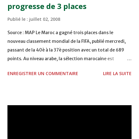
progresse de 3 places
Publié le :
juillet 02, 2008
Source : MAP Le Maroc a gagné trois places dans le
nouveau classement mondial de la FIFA, publié mercredi,
passant de la 40è à la 37è position avec un total de 689
points. Au niveau arabe, la sélection marocaine est
deuxième derrière l'Egypte, contre une sixième place sur la
ENREGISTRER UN COMMENTAIRE
LIRE LA SUITE
scène continentale après le Cameroun, le Ghana, l'Egypte,
le Nigeria et la Côte d'Ivoire. Le Maroc était 45è au
classement mondial de la FIFA au mois de mai, puis 40è en
juin. Dans le nouveau classement, l'Espagne, fraîchement
sacrée championne d'Europe, s'est hissée en tête pour la
première fois de son histoire depuis la création de ce
classement en 1993. Elle devient ainsi le sixième pays à
avoir occupé cette position, après l'Allemagne, le Brésil, la