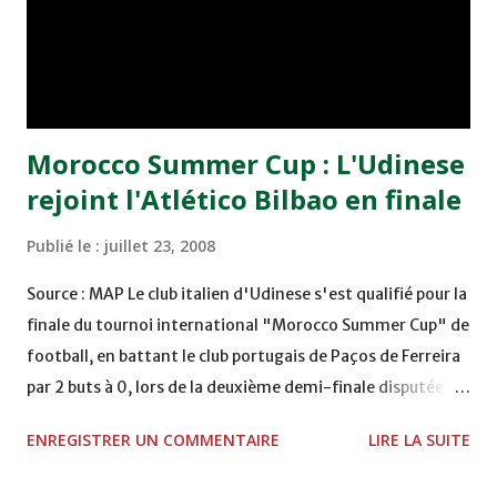
pour la finale aux dépens de l'Olympique de Khouribga (1-
0), alors que le MAS avait éliminé le Moghreb de Tétouan
(2-1). Le MAS, qui compte deux couronnes à son actif
(1982 et 1988) disputait ...
Morocco Summer Cup : L'Udinese
rejoint l'Atlético Bilbao en finale
Publié le :
juillet 23, 2008
Source : MAP Le club italien d'Udinese s'est qualifié pour la
finale du tournoi international "Morocco Summer Cup" de
football, en battant le club portugais de Paços de Ferreira
par 2 buts à 0, lors de la deuxième demi-finale disputée
mardi soir au complexe sportif Mohammed V à
ENREGISTRER UN COMMENTAIRE
LIRE LA SUITE
Casablanca. Les buts de la victoire ont été signés par les
joueurs Floro Flores (59è) et Simone Pepe (75è). Le club