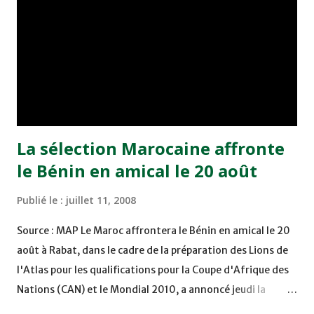
problèmes contractuels qui le poursuivent depuis l’époque
ou il appartenait au Ternana Calcio. source : starafric.com
La sélection Marocaine affronte
le Bénin en amical le 20 août
Publié le :
juillet 11, 2008
Source : MAP Le Maroc affrontera le Bénin en amical le 20
août à Rabat, dans le cadre de la préparation des Lions de
l'Atlas pour les qualifications pour la Coupe d'Afrique des
Nations (CAN) et le Mondial 2010, a annoncé jeudi la
Fédération royale marocaine de football dans un