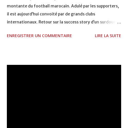
montante du football marocain. Adulé par les supporters,
il est aujourd’hui convoité par de grands clubs
internationaux. Retour sur la success story d’un surdoué
du ballon rond. Jeans délavé, baskets et T-shirt bariolé,
ENREGISTRER UN COMMENTAIRE
LIRE LA SUITE
Soufiane Alloudi descend de son gros 4x4 noir, qu'il a eu
tant de mal à garer dans cette ruelle casablancaise. La
petite star du ballon rond a choisi Amistad, le café du
vétéran Salaheddine Bassir, comme lieu de rendez-vous.
Avant de changer d'avis. “Il y a beaucoup de Rajaouis ici,
nous serons plus tranquilles à côté”, explique-t-il.
Précaution inutile. Même sur la terrasse de ce café
mitoyen, l'homme a du mal à passer incognito. “Soufiane,
pouvons-nous prendre une photo avec toi ?”, lui lancent
trois serveurs, accourus avec un grand sourire. L’ailier du
onze marocain ne peut qu'acquiescer. Popularité oblige, il
a désormais l'habitude des séances photo improvisées. La