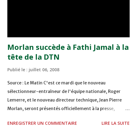
sélections des 16 ans et des moins de 18 ans", a-t-il
poursuivi avant d'estimer qu'au Maroc "il existe tous les
ingrédients pour réussir...
Morlan succède à Fathi Jamal à la
tête de la DTN
Publié le :
juillet 06, 2008
Source : Le Matin C'est ce mardi que le nouveau
sélectionneur-entraîneur de l'équipe nationale, Roger
Lemerre, et le nouveau directeur technique, Jean Pierre
Morlan, seront présentés officiellement à la presse,
annonce un communiqué de la Fédération royale
ENREGISTRER UN COMMENTAIRE
LIRE LA SUITE
marocaine de football, sans toutefois préciser si l'ex-
sélectionneur de l'équipe de France et de la Tunisie