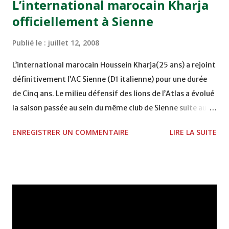
L’international marocain Kharja
officiellement à Sienne
Publié le :
juillet 12, 2008
L’international marocain Houssein Kharja(25 ans) a rejoint
définitivement l’AC Sienne (D1 italienne) pour une durée
de Cinq ans. Le milieu défensif des lions de l’Atlas a évolué
la saison passée au sein du même club de Sienne suite au
prêt dont il a fait l’objet en provenance de Piacenza (D2
ENREGISTRER UN COMMENTAIRE
LIRE LA SUITE
italienne). Kharja qui a apporté pleine satisfaction et
convaincu après 15 rencontres avec les binaconeri avec qui
il a inscrit 3 buts notamment face à l’Inter de Milan et à la
Juventus de Turin et ou il a été l’auteur de quelques passes
décisives. L’international marocain de 25ans qui compte
déjà 39 sélections et 3 buts depuis un certain Nigéria-
Maroc en janvier 2004, a finalement mit fin a ces