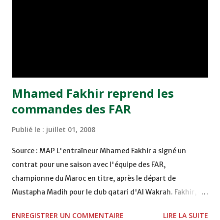
France, l'Italie et l'Argentine. Malgré un bilan mitigé à
l'issue de l'Euro-2008, l'Italie (2è, +1) est toujours devant
l'Allemagne (3è, +2), finaliste de la compétition, tandis
que l'Argentine (6è, -5), qui ca...
Mhamed Fakhir reprend les
commandes des FAR
Publié le :
juillet 01, 2008
Source : MAP L'entraîneur Mhamed Fakhir a signé un
contrat pour une saison avec l'équipe des FAR,
championne du Maroc en titre, après le départ de
Mustapha Madih pour le club qatari d'Al Wakrah. Fakhir, qui
a vu son contrat de 6 mois avec le Moghreb de Tétouan
ENREGISTRER UN COMMENTAIRE
LIRE LA SUITE
s'achever après la clôture de la saison en juin, a retrouvé