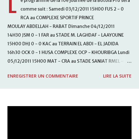
L
e programme de la 10e journée de la Botola Pro sera
comme suit : Samedi 03/12/2011 15H00 FUS 2 - 0
RCA au COMPLEXE SPORTIF PRINCE
MOULAY ABDELLAH - RABAT Dimanche 04/12/2011
14H30 JSM 0 - 1 FAR au STADE M. LAGHDAF - LAAYOUNE
15H00 DHJ 0 - 0 KAC au TERRAIN EL ABDI - EL JADIDA
16h30 OCK 0 - 1 HUSA COMPLEXE OCP - KHOURIBGA Lundi
05/12/2011 15H00 MAT - CRA au STADE SANIAT RMEL -
TETOUANE 15h00 IZK - CODM au STADE 18 NOVEMBRE -
ENREGISTRER UN COMMENTAIRE
LIRE LA SUITE
KHEMISET Mardi 06/12/2011 15H00 WAF - OCS au
COMPLEXE SPORTIF DE FES - FES WAC - MAS Reporté pour
cause de finale de la coupe de la CAF COMPLEXE SPORTIF
MOHAMMED VCASABLANCA