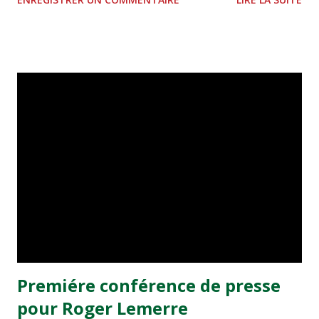
arrivé cet été en provenance du Raja Casablanca, ne
devrait avoir qu'un rôle de doublure cette saison au sein
de la défense phocéenne. C'est d'ailleurs en partie pour sa
polyvalence qu'il a été choisi, qualité que lui reconnaît José
Anigo : "il a cette faculté à pouvoir jouer des deux côtés. A
la fois latéral gauche et dans l'axe." Selon lui,
l'international Marocain est un joueur ayant une bonne
qualité technique et une bonne relance. Ce sont ces
qualités de relanceurs qui ont d'ailleurs été privilégiées par
le staff olympien, Vitorino Hilton, l'autre recrue défensive
de l'OM, étant loué pour les mêmes raisons. S'il est
présenté comme un bon défen...
Premiére conférence de presse
pour Roger Lemerre