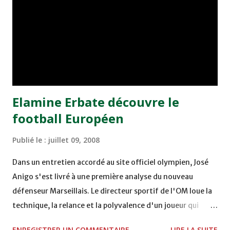
d'une équipe à l'autre. D'ailleurs, les formations qui
devront prendre part à cet événement sont l'Etoile du
Sahel (Tunisie), Charleroi (Belgique), Paços de Ferreira
(Portugal), FC Nantes (France), Udinese (Italie), Atletic
Bilbao (Espagne), l'AS FAR et le MAS. Un plateau alléchant
qui devra certainement g...
Elamine Erbate découvre le
football Européen
Publié le :
juillet 09, 2008
Dans un entretien accordé au site officiel olympien, José
Anigo s'est livré à une première analyse du nouveau
défenseur Marseillais. Le directeur sportif de l'OM loue la
technique, la relance et la polyvalence d'un joueur qui
découvre le football Européen à 27 ans. Elamine Erbate,
ENREGISTRER UN COMMENTAIRE
LIRE LA SUITE