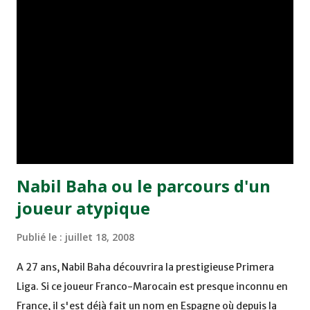
secondes et à ce moment là, j’avais déjà donné ma parole
au Club de Bruges. L’Ajax compte de très grands noms dans
son équipe et je ne pense pas que j’aurais eu l’occasion de
jouer ». Il conclut : « Le Standard et Anderlecht ont aussi
montré de l'intérêt, mais le Club m’a fait une proposition
en premier et ils m’ont vraiment donné l’impression qu’ils
me voulaient véritablement. Je veux rester encore deux
ans e...
Nabil Baha ou le parcours d'un
joueur atypique
Publié le :
juillet 18, 2008
A 27 ans, Nabil Baha découvrira la prestigieuse Primera
Liga. Si ce joueur Franco-Marocain est presque inconnu en
France, il s'est déjà fait un nom en Espagne où depuis la