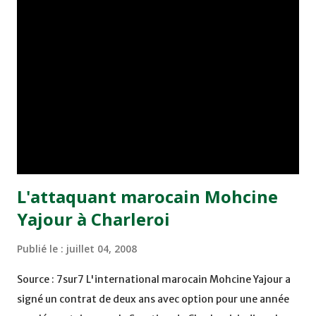
dans la banlieue de Nancy et formé par l'ASNL qu'il a
quitté en 2001 pour Fulham. Il va retrouver Pablo Correa,
l'entraîneur du quatrième du dernier Championnat, avec
lequel il a évolué au début de sa carrière. Ouaddou, qui
passe la traditionnelle visite médicale ce vendredi, avait
rejoint Valenciennes en janvier 2007, après un passage de
six mois à l'Olympiakos Le Pirée.
L'attaquant marocain Mohcine
Yajour à Charleroi
Publié le :
juillet 04, 2008
Source : 7sur7 L'international marocain Mohcine Yajour a
signé un contrat de deux ans avec option pour une année