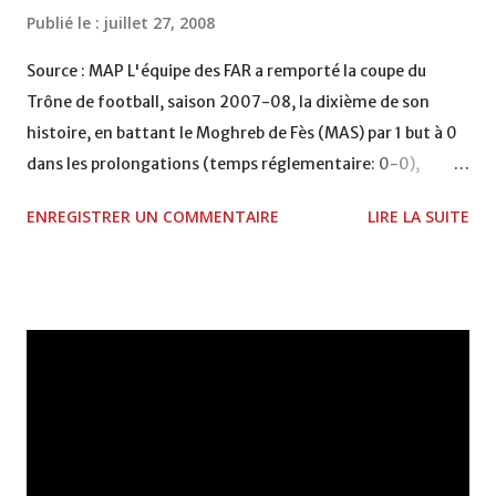
Publié le :
juillet 27, 2008
Source : MAP L'équipe des FAR a remporté la coupe du
Trône de football, saison 2007-08, la dixième de son
histoire, en battant le Moghreb de Fès (MAS) par 1 but à 0
dans les prolongations (temps réglementaire: 0-0),
samedi après-midi au complexe sportif Prince Moulay
ENREGISTRER UN COMMENTAIRE
LIRE LA SUITE
Abdellah à Rabat. Le but de victoire des Militaires a été
inscrit par Jawad Ouaddouch (93ème) pendant la première
période de prolongation. Ce titre est le 10ème pour la
formation militaire après ceux glanés en 1959, 71, 84, 85,
86, 99, 2003, 2004 et 2007. L'AS FAR, qui a signé le doublé
après avoir remporté cette saison le championnat
national pour la 12è fois, devient ainsi l'équipe la plus
titrée de cette prestigieuse compétition, devant le Wydad
de Casablanca (9 titres). L'équipe militaire s'était qualifiée