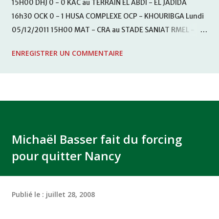
15H00 DHJ 0 - 0 KAC au TERRAIN EL ABDI - EL JADIDA
16h30 OCK 0 - 1 HUSA COMPLEXE OCP - KHOURIBGA Lundi
05/12/2011 15H00 MAT - CRA au STADE SANIAT RMEL -
TETOUANE 15h00 IZK - CODM au STADE 18 NOVEMBRE -
ENREGISTRER UN COMMENTAIRE
KHEMISET Mardi 06/12/2011 15H00 WAF - OCS au
COMPLEXE SPORTIF DE FES - FES WAC - MAS Reporté pour
cause de finale de la coupe de la CAF COMPLEXE SPORTIF
MOHAMMED VCASABLANCA
Michaël Basser fait du forcing
pour quitter Nancy
Publié le :
juillet 28, 2008