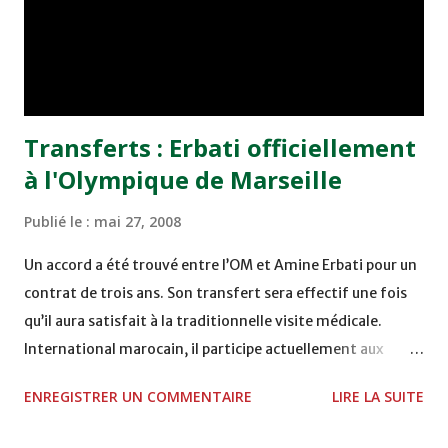
Ces joueurs seront ensuite pris en charge par l'émission et
se rendront à Casablanca durant les mois de juillet et août
dans un Centre de formation de l'émission et ce, sous le
regard des cameras...
Transferts : Erbati officiellement
à l'Olympique de Marseille
Publié le :
mai 27, 2008
Un accord a été trouvé entre l’OM et Amine Erbati pour un
contrat de trois ans. Son transfert sera effectif une fois
qu’il aura satisfait à la traditionnelle visite médicale.
International marocain, il participe actuellement aux
éliminatoires de la Coupe du Monde 2010. Supervisé à de
ENREGISTRER UN COMMENTAIRE
LIRE LA SUITE
nombreuses reprises par José Anigo, Jean-Philippe Durand,
Albert Emon, Franck Passi et Eric Gerets, ce défenseur