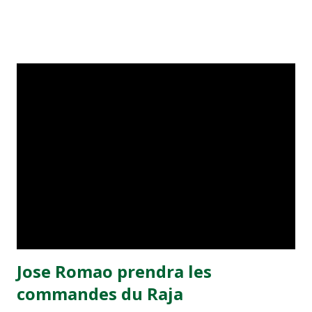
Madihi a ouvert le score pour les Lions de l'Atlas à la
29éme minute, mais Nassim Dahhouch a remis les deux
équipes à égalité sur une balle arrêtée dans les derniers
moments de la rencontre (82éme). Au match aller disputé
le 3 mai au stade de Kolea (Tipaza), les deux équipes
s'étaient quittées sur un score de parité (1-1).
Jose Romao prendra les
commandes du Raja