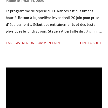
Publié le :
mai 14, 2008
Le programme de reprise du FC Nantes est quasiment
bouclé. Retour à la Jonelière le vendredi 20 juin pour prise
d'équipements. Début des entraînements et des tests
physiques le lundi 23 juin. Stage à Albertville du 30 juin au
11 juillet avec deux matches amicaux pendant le séjour en
ENREGISTRER UN COMMENTAIRE
LIRE LA SUITE
Savoie. Le FC Nantes se rendra ensuite à Casablanca
(Maroc) du 17 au 24 juillet pour y disputer le tournoi
Hassan II en compagnie du Havre, d'Udinese, de l'Espanyol
Barcelone et de quatre équipes africaines. Retour à Nantes
le 25 juillet. Trois autres rencontres de préparation sont
programmées avant la reprise de Ligue 1 le 9 août.