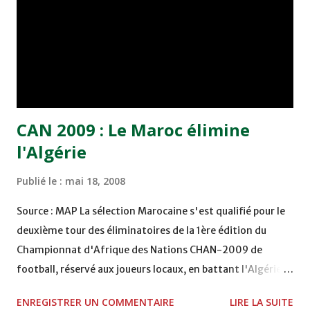
engagée ? Pour bon nombre d'observateurs, battre l'ES
Sétif ne semble pas une montagne infranchissable pour les
hommes d'Oscar Fullone. Deux semaines après avoir
éprouvé des difficultés dans les domaines physique et ...
CAN 2009 : Le Maroc élimine
l'Algérie
Publié le :
mai 18, 2008
Source : MAP La sélection Marocaine s'est qualifié pour le
deuxième tour des éliminatoires de la 1ère édition du
Championnat d'Afrique des Nations CHAN-2009 de
football, réservé aux joueurs locaux, en battant l'Algérie
aux tirs au but 3-1 (temps réglementaire: 1-1) en match
ENREGISTRER UN COMMENTAIRE
LIRE LA SUITE
retour, samedi à Fès. En temps réglementaire, Mohamed