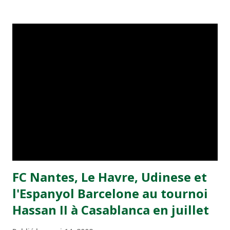
portes en septembre 2009 pour accueillir une première
promotion de 80 enfants âgés de 12 à 13 ans. "Le
souverain est à l'origine de ce projet", a expliqué mercredi
lors d'un point de presse à Rabat, Mounir El Majidi. La
durée de formation - conçue à l'image des centres de
formation professionnels européens - est de cinq ans. La
construction de l'Académie nécessitera un
investissement de 140 millions de dirhams (13 millions
d'euros). "L'Académie disposera d'une infrastructure
pédagogique et sportive destinée à prendre en charge des
enfants à partir de ...
FC Nantes, Le Havre, Udinese et
l'Espanyol Barcelone au tournoi
Hassan II à Casablanca en juillet