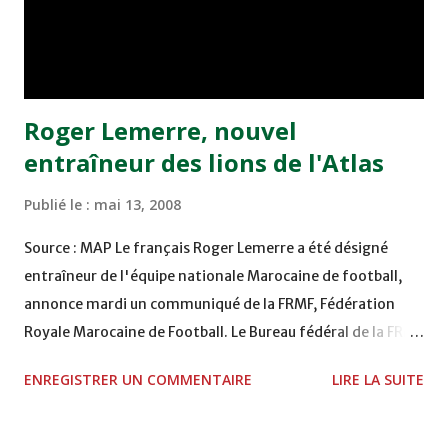
Roger Lemerre, nouvel
entraîneur des lions de l'Atlas
Publié le :
mai 13, 2008
Source : MAP Le français Roger Lemerre a été désigné
entraîneur de l'équipe nationale Marocaine de football,
annonce mardi un communiqué de la FRMF, Fédération
Royale Marocaine de Football. Le Bureau fédéral de la FRMF
a considéré que "toutes les conditions sont actuellement
ENREGISTRER UN COMMENTAIRE
LIRE LA SUITE
réunies pour que M. Lemerre prenne en charge la
responsabilité des équipes nationales, à compter du 1er
juillet 2008", indique le communiqué. Le Bureau fédéral