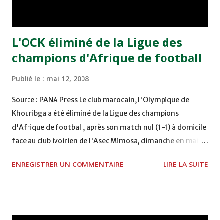
avait toujours un pied ou une tête, souvent ceux d’un
taureau nommé Maïza, qui...
L'OCK éliminé de la Ligue des
champions d'Afrique de football
Publié le :
mai 12, 2008
Source : PANA Press Le club marocain, l'Olympique de
Khouribga a été éliminé de la Ligue des champions
d'Afrique de football, après son match nul (1-1) à domicile
face au club ivoirien de l'Asec Mimosa, dimanche en match
retour des huitièmes de finale, selon la chaîne nationale
ENREGISTRER UN COMMENTAIRE
LIRE LA SUITE
de télévision "Arriadia" (La Sportive). Les Abidjanais ont
pris l'avantage sur un but de Dion Sidemark (23è), avant
que les locaux ne parviennent à recoller au score à la 67è
minute de jeu sur une réalisation de Jamal Triki. Les deux