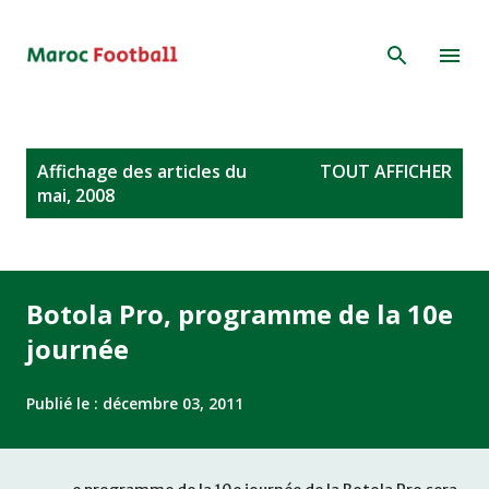
Accéder au contenu principal
A
Affichage des articles du
TOUT AFFICHER
r
mai, 2008
t
i
c
l
Botola Pro, programme de la 10e
e
journée
s
Publié le :
décembre 03, 2011