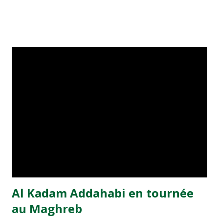
braqués ce samedi sur le match Maroc-Ethiopie comptant
pour le quatrième tour des éliminatoires de la Coupe du
monde, organisée pour la première fois de son histoire
dans le continent noir, en Afrique du Sud. Les lions de
l’atlas se trouvent dans le groupe 8 qui comptent des
adversaires, qu’ils avaient déjà rencontré dix ans
auparavant. Il s’agit de la sélection éthiopienne. Le premier
face-à-face ayant en effet opposé le Maroc à l’Ethiopie,
remonte à 1997 lors des éliminatoires de la Coupe du
monde 1998. L’équipe nationale sous la houlette d’Henri
Michel,à cette époque, s’était imposée en match aller par
4 buts à zèro et en match retour par 1 but à zéro. Les
confrontations entre les deux équipes sont aujourd’hui
au...
Al Kadam Addahabi en tournée
au Maghreb