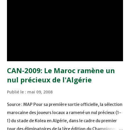
Rabat). 2- Abderrahmane Mssassi (FAR). 3- Adil Serraj (FAR
Rabat). 4- Mourad Falah (FAR Rabat). 5- Youssef Keddioui
(FAR). 6- Jawad Ouaddouch (FAR Rabat). 7- Issam Erraki
(FAR Rabat). 8- Brahim Bezgoudi (Olympique Khouribga).
9- Abdessamad El Ouarrad (Olympique Khouribga). 10-
Hassan Souari (Olympique Khouribga). 11- Hamza Boudlal
(Olympique Khouribga). 12- ...
CAN-2009: Le Maroc ramène un
nul précieux de l'Algérie
Publié le :
mai 09, 2008
Source : MAP Pour sa première sortie officielle, la sélection
marocaine des joueurs locaux a ramené un nul précieux (1-
1) du stade de Kolea en Algérie, dans le cadre du premier
tour des éliminatoires de la 1ère édition du Championnat