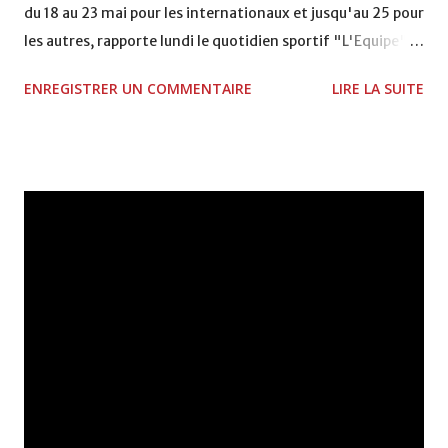
du 18 au 23 mai pour les internationaux et jusqu'au 25 pour
les autres, rapporte lundi le quotidien sportif "L'Equipe".
Dans un entretien au journal, l'entraîneur marseillais, Eric
ENREGISTRER UN COMMENTAIRE
LIRE LA SUITE
Gerets, a confirmé qu'il resterait à la tête de l'OM pour
construire une équipe ""ambitieuse"" et qu'il profiterait
du stage de fin d'année au Maroc du club phocéen pour
mettre au point la liste de ses futurs collaborateurs. Ce
stage servira de débriefing à la saison prochaine dont la
reprise est prévue le 25 juin. L'OM a engagé récemment
l'international marocain Amine Erbati, sociétaire du club
émirati d'Al-Dhafra.