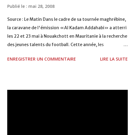
Publié le :
mai 28, 2008
Source : Le Matin Dans le cadre de sa tournée maghrébine,
la caravane de l'émission «Al Kadam Addahabi» a atterri
les 22 et 23 mai à Nouakchott en Mauritanie à la recherche
des jeunes talents du football. Cette année, les
organisateurs ont prévu de lancer une caravane, version
ENREGISTRER UN COMMENTAIRE
LIRE LA SUITE
Maghreb (Nouakchott, Alger, Tunis et Tripoli) avant
d'enchaîner une tournée européenne (Paris, Bruxelles). Le
programme télévisé marocain «Al Kadam Addahabi», la
première émission de télé-réalité consacrée aux jeunes
talents du football, s'ouvre donc sur le grand Maghreb.
Deux jours de sélections sont prévus dans chacun des pays
du Maghreb Arabe (Mauritanie, Algérie, Tunisie, Libye). Des
joueurs seront sélectionnés par les membres du comité
des jurys présidé par l'ex-international Aziz Bouderbala.