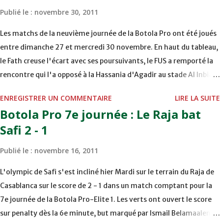
15H00 WAF - OCS au COMPLEXE SPORTIF DE FES - FES WAC - MAS
Publié le :
novembre 30, 2011
Reporté pour cause de finale de la coupe de la CAF COMPLEXE
SPORTIF MOHAMMED VCASABLANCA
Les matchs de la neuvième journée de la Botola Pro ont été joués
entre dimanche 27 et mercredi 30 novembre. En haut du tableau,
le Fath creuse l'écart avec ses poursuivants, le FUS a remporté la
rencontre qui l'a opposé à la Hassania d'Agadir au stade Al Inbiâat
sur le score de 1 - 2, Badr Kachani a ouvert la marque à la 38e pour
ENREGISTRER UN COMMENTAIRE
LIRE LA SUITE
les visiteurs qui ont été rattrapés à la 74e sur un penalty
Botola Pro 7e journée : Le Raja bat
transformé par Mourad Batana, les leaders du championnat ont
Safi 2 - 1
maintenu leur pression sur le but des joueurs soussis, et ont réussi
à mener au score à la dernière minute du temps réglementaire
Publié le :
novembre 16, 2011
grâce à un but de Mourad Benchrifa. Son poursuivant direct le
CRA de son coté a chuté à domicile face à l'OCK sur le score de 0 -
L'olympic de Safi s'est incliné hier Mardi sur le terrain du Raja de
2. La bonne affaire de la semaine a été réalisée par le Moghreb de
Casablanca sur le score de 2 - 1 dans un match comptant pour la
Tetouan qui s'est hissé à la deuxième place après avoir remporté
7e journée de la Botola Pro-Elite 1. Les verts ont ouvert le score
trois précieux points sur la pelouse du complexe Moulay Abdallah
sur penalty dès la 6e minute, but marqué par Ismail Belamaalem.