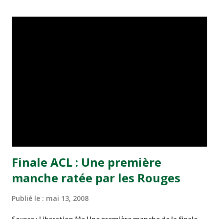
désignera, en accord avec le sélectionneur national, des
entraîneurs nationaux disposant d'une bonne formation
et d'une expérience sur le terrain, pour l'encadrement
technique des autres catégories d'équipes nationales,
dans le cadre d'une charte validée par le Bureau fédéral. Il
s'engage à procurer à ce nouvel encadrement tous les
moyens nécessaires pour lui permettre de réaliser les
objectifs qui lui ont été assignés dans les meilleurs
conditions possibles, ajoute la même source. La
désignation de M. Lemerre a été pris...
Finale ACL : Une première
manche ratée par les Rouges
Publié le :
mai 13, 2008