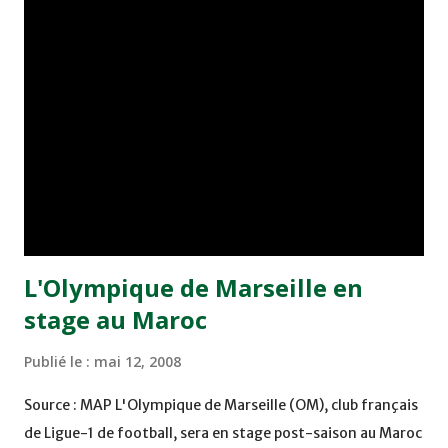
équipes avaient fait match nul blanc à l'aller, il y a deux
semaines à Abidjan. L'Olympique de Khouribga est ainsi
relégué en quarts de finale (phase de poules) de la
Confédération africaine de football (CAF), tandis que
l'Asec a obtenu son billet pour les quarts de finale de la
Ligue des champions.
L'Olympique de Marseille en
stage au Maroc
Publié le :
mai 12, 2008
Source : MAP L'Olympique de Marseille (OM), club français
de Ligue-1 de football, sera en stage post-saison au Maroc