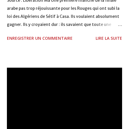
Source : Liberation Ma Une première manche de la finale
arabe pas trop réjouissante pour les Rouges qui ont subi la
loi des Algériens de Sétif à Casa. Ils voulaient absolument
gagner. Ils y croyaient dur : ils savaient que toute une
saison en dépendait. Sauf qu’ils en ont été incapables. Ils
ENREGISTRER UN COMMENTAIRE
LIRE LA SUITE
étaient tantôt trop pressés et souvent trop peu inspirés.
En face, un adversaire, qui plus est, ne facilitait pas la
tâche. Dans une ambiance surchauffée et devant des
gradins archi-combles, pris d’assaut de longues heures
avant le match, les joueurs de ce Wydad qui ne sait guère
gagner, ont cherché d’entrée à mettre la pression sur la
défense de l’Entente de Sétif qui, très vaillamment, a
accepté de faire le jeu, sans trop se laisser impressionner
ni encore moins s’affoler. Même quand il arrivait à leur
excellent gardien de but de se faire surprendre, et même
quand il lui arrivait par de rares moments d’être battu, il y