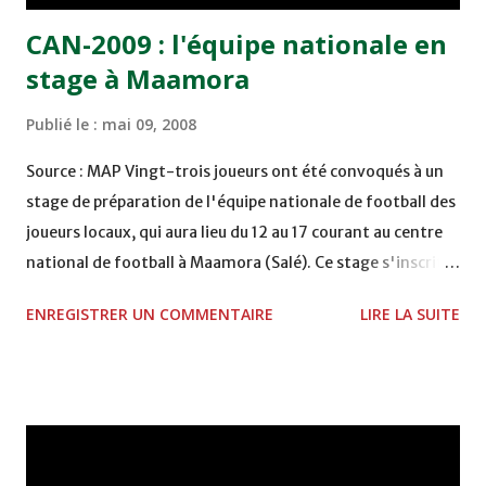
CAN-2009 : l'équipe nationale en
stage à Maamora
Publié le :
mai 09, 2008
Source : MAP Vingt-trois joueurs ont été convoqués à un
stage de préparation de l'équipe nationale de football des
joueurs locaux, qui aura lieu du 12 au 17 courant au centre
national de football à Maamora (Salé). Ce stage s'inscrit
dans le cadre des préparatifs de la sélection marocaine
ENREGISTRER UN COMMENTAIRE
LIRE LA SUITE
pour le match officiel contre son homologue algérienne,
prévu le 17 mai à Fès pour le compte du 1er tour retour des
éliminatoires du Championnat d'Afrique des Nations
(CHAN-2009), réservé aux joueurs locaux. Les deux
équipes avaient fait math nul (1-1) à l'aller. Ci-après la
liste des 23 joueurs convoqués:. 1- Tarik El Jarmouni (FAR