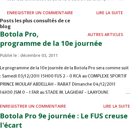
d'Afrique des Nations 2009 de football, réservé aux
ENREGISTRER UN COMMENTAIRE
LIRE LA SUITE
joueurs locaux. Dans ce derby maghrébin, les Lions de
Posts les plus consultés de ce
l'Atlas ont fait l'essentiel pour redorer le blason du
blog
football national, dont l'image a été ternie après les
Botola Pro,
AUTRES ARTICLES
contre-performances du onze national en janvier dernier
programme de la 10e journée
lors de la Coupe d'Afrique des Nations. Le technicien
Publié le :
décembre 03, 2011
national Fathi Jamal, s'appuyant sur une liste de 20
joueurs issus des clubs de première division (GNFE-1), a
Le programme de la 10e journée de la Botola Pro sera comme suit
aligné un groupe homogène qui a semé le trouble au stade
: Samedi 03/12/2011 15H00 FUS 2 - 0 RCA au COMPLEXE SPORTIF
de Kolea avec des manoeuvres du tandem offensif de l'AS
PRINCE MOULAY ABDELLAH - RABAT Dimanche 04/12/2011
FAR Youssef El Kaddioui et Jaouad Ouaddouch. Cinq
14H30 JSM 0 - 1 FAR au STADE M. LAGHDAF - LAAYOUNE
minutes après le coup d'envoi, Mohamed Seguer a surpris
15H00 DHJ 0 - 0 KAC au TERRAIN EL ABDI - EL JADIDA 16h30 OCK 0
la défense marocaine sur une belle frappe qui a trompé la
ENREGISTRER UN COMMENTAIRE
LIRE LA SUITE
- 1 HUSA COMPLEXE OCP - KHOURIBGA Lundi 05/12/2011
vigilance du gardien ...
Botola Pro 9e journée : Le FUS creuse
15H00 MAT - CRA au STADE SANIAT RMEL - TETOUANE 15h00 IZK
l'écart
- CODM au STADE 18 NOVEMBRE - KHEMISET Mardi 06/12/2011