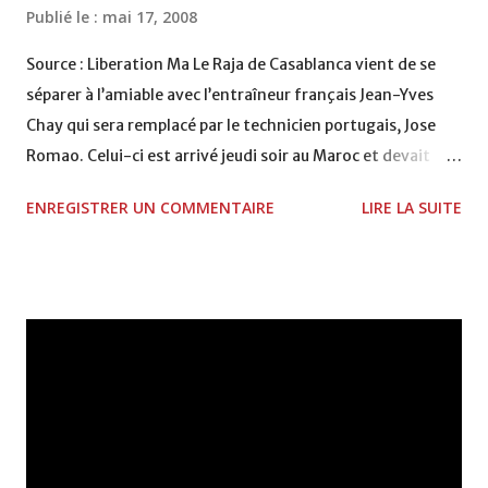
Publié le :
mai 17, 2008
Source : Liberation Ma Le Raja de Casablanca vient de se
séparer à l’amiable avec l’entraîneur français Jean-Yves
Chay qui sera remplacé par le technicien portugais, Jose
Romao. Celui-ci est arrivé jeudi soir au Maroc et devait
signer un contrat avec les Verts, prenant effet à partir de
ENREGISTRER UN COMMENTAIRE
LIRE LA SUITE
la saison prochaine. Pour sauvegarder l’image de Jean-
Yves Chay, certains dirigeants rajaouis ont jugé bon de
retarder son remerciement jusqu’à la fin de la saison en
cours où les Verts auront à jouer pour le compte des deux
dernières journées de l’exercice le CODM à Meknès et le
MCO à Casablanca. En optant pour ce remue-ménage au
niveau du staff technique, un staff qui soulageait la
trésorerie du Raja d’une somme aux alentours de 150.000
dh (120.000 pour Yves Chay et 25.000 pour son adjoint