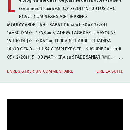
L
e programme de la 10e journée de la Botola Pro sera
comme suit : Samedi 03/12/2011 15H00 FUS 2 - 0
RCA au COMPLEXE SPORTIF PRINCE
MOULAY ABDELLAH - RABAT Dimanche 04/12/2011
14H30 JSM 0 - 1 FAR au STADE M. LAGHDAF - LAAYOUNE
15H00 DHJ 0 - 0 KAC au TERRAIN EL ABDI - EL JADIDA
16h30 OCK 0 - 1 HUSA COMPLEXE OCP - KHOURIBGA Lundi
05/12/2011 15H00 MAT - CRA au STADE SANIAT RMEL -
TETOUANE 15h00 IZK - CODM au STADE 18 NOVEMBRE -
ENREGISTRER UN COMMENTAIRE
LIRE LA SUITE
KHEMISET Mardi 06/12/2011 15H00 WAF - OCS au
COMPLEXE SPORTIF DE FES - FES WAC - MAS Reporté pour
cause de finale de la coupe de la CAF COMPLEXE SPORTIF
MOHAMMED VCASABLANCA