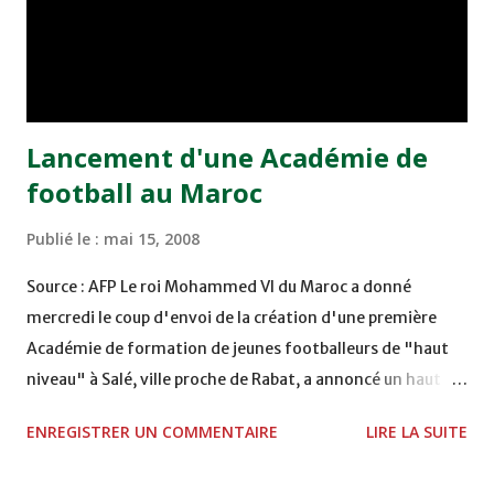
Sellami), le bureau dirigeant du Raja a voulu anticiper tout
rififi susceptible de ponctuer la prochaine assemblée
générale du club qui, certes a procédé au rajeunissement
de l’effectif, mais il est sorti bredouille...
Lancement d'une Académie de
football au Maroc
Publié le :
mai 15, 2008
Source : AFP Le roi Mohammed VI du Maroc a donné
mercredi le coup d'envoi de la création d'une première
Académie de formation de jeunes footballeurs de "haut
niveau" à Salé, ville proche de Rabat, a annoncé un haut
responsable marocain. L'Académie Mohammed VI de
ENREGISTRER UN COMMENTAIRE
LIRE LA SUITE
football sera dirigée par Mounir El Majidi, directeur du
Secrétariat particulier du roi du Maroc. Elle ouvrira ses