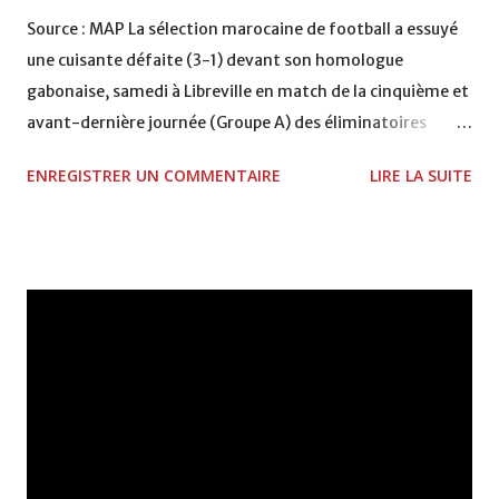
Source : MAP La sélection marocaine de football a essuyé
une cuisante défaite (3-1) devant son homologue
gabonaise, samedi à Libreville en match de la cinquième et
avant-dernière journée (Groupe A) des éliminatoires
combinées Mondial/CAN 2010, ratant le train du Mondial
ENREGISTRER UN COMMENTAIRE
LIRE LA SUITE
et compromettant sérieusement ses chances d'aller au
grand rendez-vous continental en Angola. Mission par
contre accomplie pour le technicien français Alain Giresse
et ses "Panthères" qui se sont fixés la prochaine CAN
comme objectif principal, dix ans après leur dernière
participation à une phase finale, qui remonte à 2000 au
Ghana et au Nigeria, d'autant que cette compétition est
perçue dans le pays comme l'occasion idoine de préparer
les phases finales de l'édition 2012, prévues à domicile. Les
Gabonais ont franchi un cap très important en attendant
des moments meilleurs, à savoir aller composter leur billet