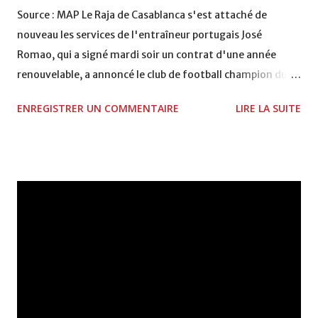
Source : MAP Le Raja de Casablanca s'est attaché de
nouveau les services de l'entraîneur portugais José
Romao, qui a signé mardi soir un contrat d'une année
renouvelable, a annoncé le club de football champion du
Maroc en titre. Romao, qui a conduit les Aigles Verts au
ENREGISTRER UN COMMENTAIRE
LIRE LA SUITE
titre du Championnat national la saison écoulée, a été
recruté en remplacement du Brésilien Carlos Mozer, qui lui
avait succédé au début de la saison. Romao entamera sa
mission jeudi et sera sur le banc vendredi soir à l'occasion
du match contre le Moghreb de Tétouan, comptant pour la
6è journée. Selon le bureau dirigeant du club, Mozar a été
renvoyé "à cause des mauvais résultats" obtenus en ce
début de saison et qui restent "en deçà des attentes de
son public". Sous sa houlette, le Raja a signé deux victoires
et fait trois matches nuls (5è au classement avec 9 pts).
José Pratas Romao, 55 ans, a entraîné également le