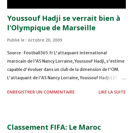
Youssouf Hadji se verrait bien à
l'Olympique de Marseille
Publié le :
octobre 20, 2009
Source : Football365.fr L'attaquant international
marocain de l'AS Nancy Lorraine, Youssouf Hadji, s'estime
capable d'évoluer dans un club de la dimension de l'OM.
L'attaquant de l'AS Nancy Lorraine, Youssouf Hadji (29
ans), pense à l'avenir. Auteur d'un excellent début de
ENREGISTRER UN COMMENTAIRE
LIRE LA SUITE
saison sous le maillot frappé du chardon, l'international
marocain se verrait bien à l'Olympique de Marseille. " Un
jour, c'est vrai, j'aimerais intégrer les rangs d'un club qui
lutte clairement pour le titre, a-t-il confié à La Provence.
Classement FIFA: Le Maroc
Si j'ai une bonne proposition, pourquoi pas ? Jouer dans un