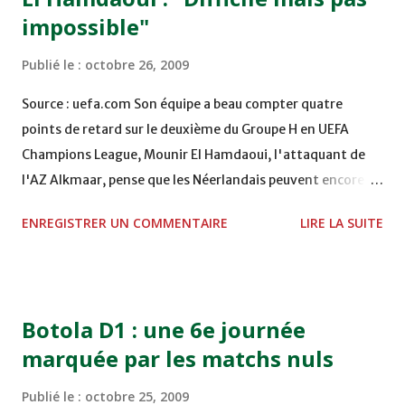
impossible"
Publié le :
octobre 26, 2009
Source : uefa.com Son équipe a beau compter quatre
points de retard sur le deuxième du Groupe H en UEFA
Champions League, Mounir El Hamdaoui, l'attaquant de
l'AZ Alkmaar, pense que les Néerlandais peuvent encore
atteindre les 8es de finale. Au cours d'un chat avec les
ENREGISTRER UN COMMENTAIRE
LIRE LA SUITE
internautes d'uefa.com, l'international marocain de 25
ans révèle que Ronald Koeman n'a pas perdu de son talent.
Kiki : Quelles sont vos ambitions en Europe cette saison ?
Avez-vous une chance de qualification pour les 8es de
Botola D1 : une 6e journée
finale ? El Hamdaoui : Ce sera difficile mais ce n'est pas
marquée par les matchs nuls
impossible. Si on bat Liège et l'Olympiacos, on peut le
faire. On a une chance. La qualification est encore entre
Publié le :
octobre 25, 2009