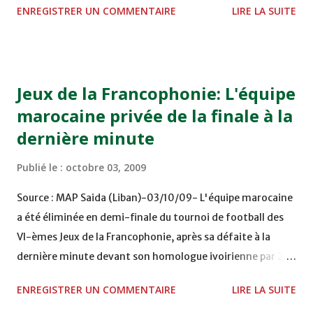
ENREGISTRER UN COMMENTAIRE
LIRE LA SUITE
journée. Les coéquipiers du vétéran capitaine Reda Riyahi
l'ont emporté grâce à un but de leur attaquant sénégalais
Pap Later N'day à la 71è minute de jeu. Les Jdidis se sont
ainsi emparés seuls de la tête du classement avec 12
Jeux de la Francophonie: L'équipe
points. Par contre, la formation des FAR a essuyé son
marocaine privée de la finale à la
troisième revers de la saison. Les Militaires sont en
dernière minute
mauvaise posture avec un seul point à leur compteur,
obtenu de leur match nul à domicile contre le MAT lors de
Publié le :
octobre 03, 2009
la 2è journée. Première victoire du MAT Le Moghreb de
Tétouan (MAT) a signé sa première victoire de la saison en
Source : MAP Saida (Liban)-03/10/09- L'équipe marocaine
Championnat national de première division (D1) de
a été éliminée en demi-finale du tournoi de football des
football, à l'occasion de son match en déplacement
VI-èmes Jeux de la Francophonie, après sa défaite à la
contre le...
dernière minute devant son homologue ivoirienne par 2
buts à 1, samedi après-midi à Saida (50 km au sud de
ENREGISTRER UN COMMENTAIRE
LIRE LA SUITE
Beyrouth). Menée au score dès la 13è minute sur un but de