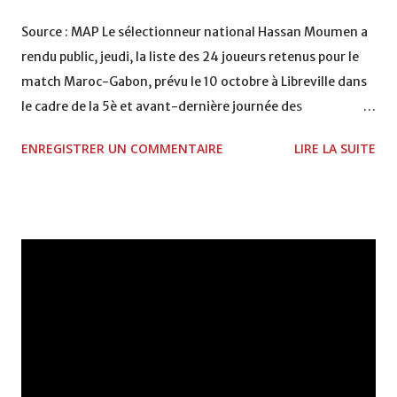
Source : MAP Le sélectionneur national Hassan Moumen a
rendu public, jeudi, la liste des 24 joueurs retenus pour le
match Maroc-Gabon, prévu le 10 octobre à Libreville dans
le cadre de la 5è et avant-dernière journée des
éliminatoires combinées qualificatives aux Coupes du
ENREGISTRER UN COMMENTAIRE
LIRE LA SUITE
monde et d'Afrique des Nations 2010 de football (groupe
A). Les joueurs convoqués, dont 7 évoluant au
championnat national, seront en concentration au Centre
national de football à Maamora (près de Salé), à partir de
lundi. Cette liste est marquée par le retour de joueurs qui
n'étaient pas de la partie lors du match contre le Togo le 6
septembre à Lomé (1-1), dont Hicham Aboucherouane
(Ittihad Jeddah), Nabil Baha (Malaga), Mounir El Hamdaoui
(AZ Alkmaar-Pays-Bas), Michael Bassser (AS Nancy) et
Adil Harmach (Lens), ainsi que par le retour en équipe