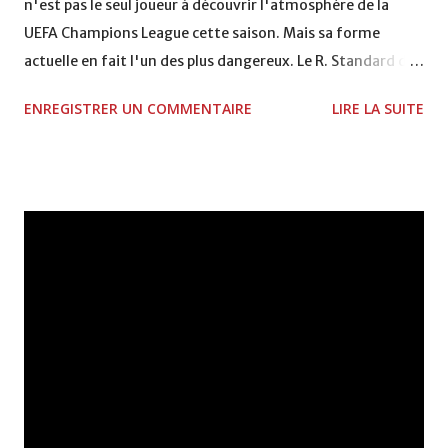
n'est pas le seul joueur à découvrir l'atmosphère de la
UEFA Champions League cette saison. Mais sa forme
actuelle en fait l'un des plus dangereux. Le R. Standard de
Liège est prévenu. "Du beau jeu" Auteur d'un but
ENREGISTRER UN COMMENTAIRE
LIRE LA SUITE
somptueux contre son ancienne équipe, l'Asteras Tripolis,
qui lui valut le titre d'homme du match lors de la victoire
de l'Olympiacos 3-0, le joueur de 27 ans a hâte de
confirmer son état de forme sur la scène européenne.
Avec seulement deux points d'avance au classement pour
les champions de Grèce, face à leurs homologues belges, le
stade Georgios Karaiskakis offre le cadre parfait. "Le but
inscrit samedi m'a mis en confiance", a déclaré
l'international marocain. "Je me sens bien et j'attends la
rencontre contre le Standard avec beaucoup d'impatience.
Le match de championnat joué samedi était crucial pour
nous, et nous sommes contents de l...