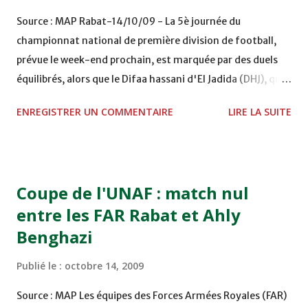
Louis Escer Jeffersson (59è) et Abdelmoula El Hardoumi
Source : MAP Rabat-14/10/09 - La 5è journée du
(64è), alors que les visiteurs ont ouvert le score par le biais
championnat national de première division de football,
de Driss Laanaya (15è). Le Kawkab pointe provisoirement à
prévue le week-end prochain, est marquée par des duels
la premi...
équilibrés, alors que le Difaa hassani d'El Jadida (DHJ), qui
reçoit le Hassania d'Agadir (4è), aura toutes les chances
ENREGISTRER UN COMMENTAIRE
LIRE LA SUITE
de garder sa place de leader. Les Jdidis, soucieux de
maintenir l'écart de trois points qui les séparent de leurs
poursuivants immédiats, le Kawkab de Marrakech et l'AS
Salé, devront toutefois être prudents devant une équipe
Coupe de l'UNAF : match nul
gadirie animée par la volonté de maintenir le cap après un
entre les FAR Rabat et Ahly
bon début de championnat. Le DHJ sera sous pression
Benghazi
puisque le représentant de la ville ocre aura un adversaire
théoriquement à la portée, à savoir le KAC de Kénitra
Publié le :
octobre 14, 2009
(12è), en mal de résultats depuis le début du championnat.
En revanche, l'autre poursuivant, l'ASS n'aura pas la tâche
Source : MAP Les équipes des Forces Armées Royales (FAR)