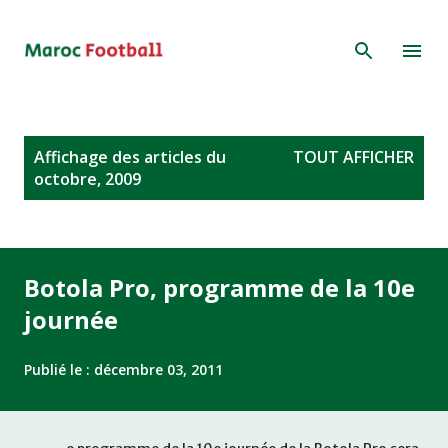
Accéder au contenu principal
A
Affichage des articles du
TOUT AFFICHER
r
octobre, 2009
t
i
c
l
Botola Pro, programme de la 10e
e
journée
s
Publié le :
décembre 03, 2011