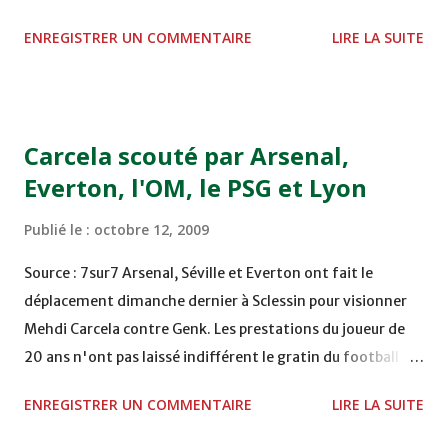
nations (CAN) 2010. Le manque de combativité des
ENREGISTRER UN COMMENTAIRE
LIRE LA SUITE
joueurs marocains, en particulier les "stars" évoluant dans
des clubs européens, était dénoncé par plusieurs titres,
certains d'entre eux s'interrogeant parallèlement sur la
compétence des entraîneurs nommés pour remplacer le
Carcela scouté par Arsenal,
Français Roger Lemerre, "remercié" le 9 juillet. Le Maroc
Everton, l'OM, le PSG et Lyon
est actuellement 4ème et dernier du groupe A des
qualifications pour la CAN 2010 avec 3 points, derrière le
Publié le :
octobre 12, 2009
Cameroun (10), le Gabon (9) et le Togo (5). Il lui reste un
match à jouer, le 14 novembre contre le Cameroun. "Une
Source : 7sur7 Arsenal, Séville et Everton ont fait le
sélection nationale pitoyable", titrait Le Matin, estimant
déplacement dimanche dernier à Sclessin pour visionner
que "contre le Gabon, ce fut la plus faible formation de
Mehdi Carcela contre Genk. Les prestations du joueur de
l'histoire du football marocain". "Forc...
20 ans n'ont pas laissé indifférent le gratin du football
européen, et Dick Advocaat non plus. Lyon, le PSG, Rennes
ENREGISTRER UN COMMENTAIRE
LIRE LA SUITE
et Marseille suivraient également de très près celui qui
annoncera mercredi s'il jouera pour la Belgique ou le Maroc