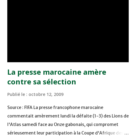
croisière profitait aux autres. Du business à bord, c'est
Allioui qui le rappelle un 10/10/2009. Tempête et
brouillard, Raïs Lemerre avec à bord des matelots
insurgés, la pagaille était le mot d'ordre et c'est normal
que dans ces conditions là, le naufrage était quasi-certain.
Un cha...
La presse marocaine amère
contre sa sélection
Publié le :
octobre 12, 2009
Source : FIFA La presse francophone marocaine
commentait amèrement lundi la défaite (1-3) des Lions de
l'Atlas samedi face au Onze gabonais, qui compromet
sérieusement leur participation à la Coupe d'Afrique des