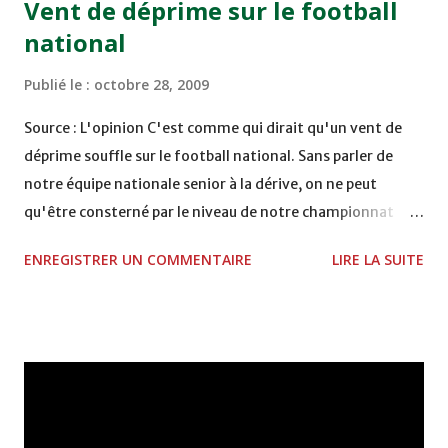
Vent de déprime sur le football
national
Publié le :
octobre 28, 2009
Source : L'opinion C'est comme qui dirait qu'un vent de
déprime souffle sur le football national. Sans parler de
notre équipe nationale senior à la dérive, on ne peut
qu'être consterné par le niveau de notre championnat
national et ce foisonnement de zéros partout devenus
ENREGISTRER UN COMMENTAIRE
LIRE LA SUITE
une spécialité locale. Six petits buts durant tout un week-
end et par un temps printanier, c'est faible et, hélas !
continuel. On croirait que nos entraîneurs n'ont qu'une
stratégie en tête, se mettre toujours sur la défensive.
Maintenant, les amateurs commencent à parier sur le
nombre de minutes (en fait, une éternité) que passeront
les FAR sans marquer un but, si le KAC est-il capable de