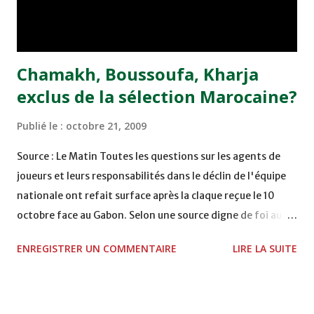
Wydad de Casablanca avec lequel il a été sacré champion
du...
Chamakh, Boussoufa, Kharja
exclus de la sélection Marocaine?
Publié le :
octobre 21, 2009
Source : Le Matin Toutes les questions sur les agents de
joueurs et leurs responsabilités dans le déclin de l'équipe
nationale ont refait surface après la claque reçue le 10
octobre face au Gabon. Selon une source digne de foi au
sein du staff technique de l'équipe nationale qui a préféré
ENREGISTRER UN COMMENTAIRE
LIRE LA SUITE
garder l'anonymat, c'est un agent de joueurs bien connu
qui aurait créé la zizanie à la veille du match et poussé ces
joueurs à se rebeller contre les décisions du sélectionneur
national, Hassan Moumen. Ce dernier avait décidé pour