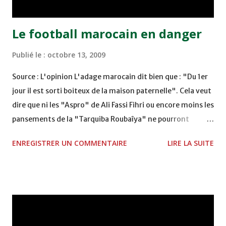
Le football marocain en danger
Publié le :
octobre 13, 2009
Source : L'opinion L'adage marocain dit bien que : "Du 1er
jour il est sorti boiteux de la maison paternelle". Cela veut
dire que ni les "Aspro" de Ali Fassi Fihri ou encore moins les
pansements de la "Tarquiba Roubaîya" ne pourront
mettre debout cette équipe nationale touchée par la
ENREGISTRER UN COMMENTAIRE
LIRE LA SUITE
grippe H1N1. On ne va pas loin dans le rétroviseur pour voir
ce qui s'est passé en 2001 à Dakar ou 2005 à Tunis. Non,
restons bref et déjà que le 2/1 infligé par le petit Gabon ici
même à Casa, était suffisant pour nous avertir qu'avec ces
"messieurs" là, tôt ou tard, le navire coulera. Un navire qui
ressemblait plutôt à un centre commercial flottant. La