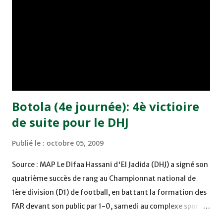
joueur togolais Ghaffar Mamah avec son équipe national
contre le Gabon et le Maroc en juin dernier, alors qu'il
n'avait pas encore purgé sa suspension après deux cartons
jaunes reçus lors des journées précédentes des
éliminatoires. Les membres du bureau fédéral ont
également examiné les préparatifs...
Botola (4e journée): 4è victioire
de suite pour le DHJ
Publié le :
octobre 05, 2009
Source : MAP Le Difaa Hassani d'El Jadida (DHJ) a signé son
quatrième succès de rang au Championnat national de
1ère division (D1) de football, en battant la formation des
FAR devant son public par 1-0, samedi au complexe sportif
Prince Moulay Abdellah à Rabat, en match avancé de la 4è