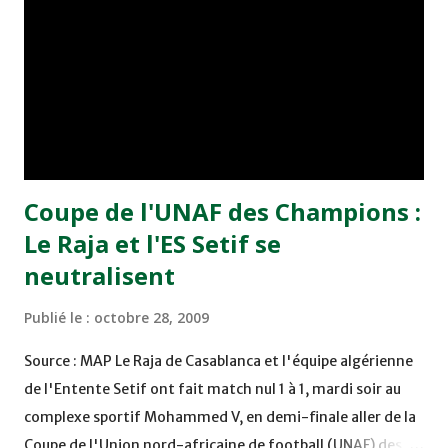
supporter une seule année en première division et de
cesser de faire l'ascenseur, si nombre d'équipes
persisteront-elles à construire un mur de Berlin à la place
d'une défense, ou encore se demander pourquoi
Hamdaoui marque contre l'Ajax d'Amsterdam et pas
contre un pays africain trè...
Coupe de l'UNAF des Champions :
Le Raja et l'ES Setif se
neutralisent
Publié le :
octobre 28, 2009
Source : MAP Le Raja de Casablanca et l'équipe algérienne
de l'Entente Setif ont fait match nul 1 à 1, mardi soir au
complexe sportif Mohammed V, en demi-finale aller de la
Coupe de l'Union nord-africaine de football (UNAF) des