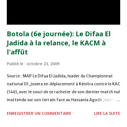
division de football (D1), samedi soir au stade de
Phosphate à Khouribga. Après ce résultat, le Wydad
Casablanca s'est emparé de la troisième place avec 11
points, alors qu...
Botola (6e journée): Le Difaa El
Jadida à la relance, le KACM à
l'affût
Publié le :
octobre 23, 2009
Source : MAP Le Difaa El Jadida, leader du Championnat
national D1, jouera en déplacement à Kénitra contre le KAC
(14è), avec le souci de se racheter de son dernier match nul
inattendu sur son terrain face au Hassania Agadir, samedi
dans le cadre de la 6è journée. Pour faire oublier le nul (0-
ENREGISTRER UN COMMENTAIRE
LIRE LA SUITE
0) concédé à domicile après un début très prometteur de
quatre victoires d'affilée, les Jdidis seront appelés à