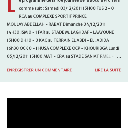
L
e programme de la 10e journée de la Botola Pro sera
comme suit : Samedi 03/12/2011 15H00 FUS 2 - 0
RCA au COMPLEXE SPORTIF PRINCE
MOULAY ABDELLAH - RABAT Dimanche 04/12/2011
14H30 JSM 0 - 1 FAR au STADE M. LAGHDAF - LAAYOUNE
15H00 DHJ 0 - 0 KAC au TERRAIN EL ABDI - EL JADIDA
16h30 OCK 0 - 1 HUSA COMPLEXE OCP - KHOURIBGA Lundi
05/12/2011 15H00 MAT - CRA au STADE SANIAT RMEL -
TETOUANE 15h00 IZK - CODM au STADE 18 NOVEMBRE -
ENREGISTRER UN COMMENTAIRE
LIRE LA SUITE
KHEMISET Mardi 06/12/2011 15H00 WAF - OCS au
COMPLEXE SPORTIF DE FES - FES WAC - MAS Reporté pour
cause de finale de la coupe de la CAF COMPLEXE SPORTIF
MOHAMMED VCASABLANCA