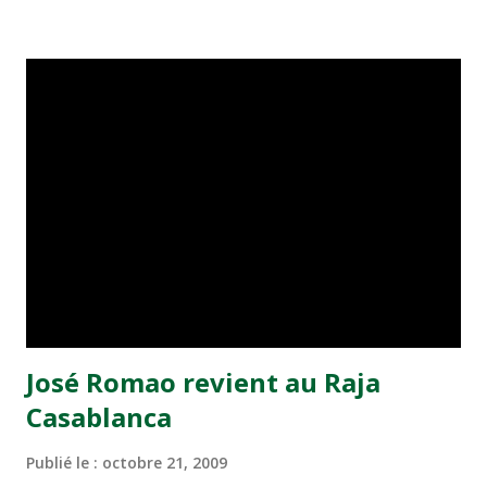
défendre leur place en tête du Championnat, quoique le
voyage ne sera pas non plus facile contre une équipe
kénitri cherchant l'abri au tableau du classement. En
position de dauphin, le Kawkab Marrakech sera de son côté
dans l'obligation d'aller ramener les trois points du match
contre le Widad Fès, lanterne rouge. Les Marrakechis, qui
restent sur une large victoire de 3 à 1 contre le KAC,
n'auront pas le droit à l'erreur sur la pelouse d'une équipe
mal-logée, s'ils veulent effacer le petit point d'écart qui
les sépare des commandes. A trois long...
José Romao revient au Raja
Casablanca
Publié le :
octobre 21, 2009