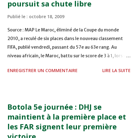
poursuit sa chute libre
club de la dimension de l'OM par exemple, je m'en sens
capable. " Pour rappel, Hadji a prolongé en mai dernier son
Publié le :
octobre 18, 2009
contrat jusqu'en 2012.
Source : MAP Le Maroc, éliminé de la Coupe du monde
2010, a reculé de six places dans le nouveau classement
FIFA, publié vendredi, passant du 57e au 63e rang. Au
niveau africain, le Maroc, battu sur le score de 3 à 1, lors de
la cinquième journée (Groupe A) des éliminatoires
ENREGISTRER UN COMMENTAIRE
LIRE LA SUITE
combinées Mondial/CAN 2010 de football, samedi à
Libreville, est classé 11e, derrière le Burkina Faso (10e). Le
Cameroun, qui a obtenu son billet pour la Coupe d'Afrique
(CAN-2010) et conservé ses chances (dans le groupe A) de
Botola 5e journée : DHJ se
qualification pour le mondial après sa victoire sur le Togo
maintient à la première place et
(3-0), a gagné 15 places (1er africain/14e mondial). En haut
les FAR signent leur première
du classement mondial, le Brésil domine toujours le
classement Fifa devant l'Espagne et les Pays-Bas, tandis
victoire