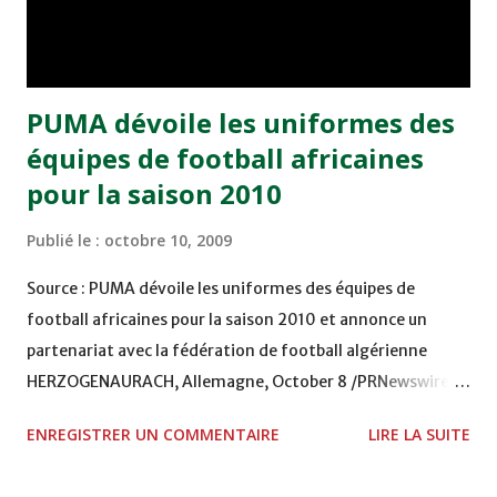
du Mondial sud-africain à Lomé, le 14 novembre face au
Togo (lors de la dern...
PUMA dévoile les uniformes des
équipes de football africaines
pour la saison 2010
Publié le :
octobre 10, 2009
Source : PUMA dévoile les uniformes des équipes de
football africaines pour la saison 2010 et annonce un
partenariat avec la fédération de football algérienne
HERZOGENAURACH, Allemagne, October 8 /PRNewswire/ -
PUMA, la principale marque de mode de vie actif ainsi que
ENREGISTRER UN COMMENTAIRE
LIRE LA SUITE
forteresse dans le football africain, a dévoilé trois
excellentes nouvelles aujourd'hui, ouvrant la voie à