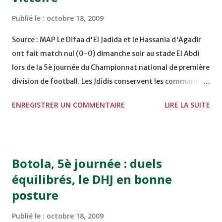
que le Portugal, qui a décroché son ticket pour les barrages
Publié le :
octobre 18, 2009
du Mondial-2010, connaît une progression de 7 places et
arrive en 10e position. L'Argentine, qui s'est qualifiée de
Source : MAP Le Difaa d'El Jadida et le Hassania d'Agadir
justesse pour le Mondial-2010, gagne deux places (6e). En
ont fait match nul (0-0) dimanche soir au stade El Abdi
revanche, ...
lors de la 5è journée du Championnat national de première
division de football. Les Jdidis conservent les commandes
avec 13 points, à une unité de leur dauphin, le Kawkab de
ENREGISTRER UN COMMENTAIRE
LIRE LA SUITE
Marrakech, alors que les Gadiris partagent la cinquième
place avec le Raja de Casablanca (9 pts). Le dernier match
de cette journée a opposé dans la soirée le Moghreb de Fès
à l'Olympique de Khouribga et s'est terminé sur un score
Botola, 5è journée : duels
vièrge. Le Kawkab de Marrakech (KACM) a battu le KAC de
équilibrés, le DHJ en bonne
Kénitra par 3 buts à 1, samedi soir au stade El Harthi en
posture
match comptant pour la cinquième journée du
Championnat national de première division de football.
Publié le :
octobre 18, 2009
Les buts des locaux ont été inscrits par Lansien Kone (48è),