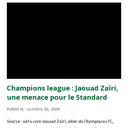
des raisons tactiques de laisser Youssef Hadji et Jamal
Allioui sur le banc de touche. Une décision qui n'était pas
du goût desdits joueurs. " Tout allait bien. L'ambiance
était bon enfant au sein du groupe. Quand Moumen avait
distribué les gilets pour un petit match d'opposition, Hadji
et Allioui se sont aperçus qu'ils ne figuraient pas dans la
liste des titulaires. Ils ont commencé à créer des
problèmes. Hadji est allé directem...
Champions league : Jaouad Zaïri,
une menace pour le Standard
Publié le :
octobre 20, 2009
Source : uefa.com Jaouad Zaïri, ailier du Olympiacos FC,