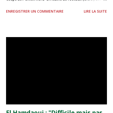
clubs champions. Le but des Verts a été inscrit par le
ENREGISTRER UN COMMENTAIRE
LIRE LA SUITE
Sénégalais Pape Cire Dia (81è), alors que les visiteurs ont
ouvert le score par le biais de Abdelmalek Zyaya (69è).
Cette rencontre, officiée par le Libyen Adil Erai et disputée
devant plus de 50.000 spectateurs, était en général d'un
niveau moyen en deçà de la réputation des deux équipes
engagées. Les Rajaouis, soucieux d'ouvrir tôt le score pour
se libérer de la pression du match et retrouver une
confiance altérée par un début de championnat national
décevant, ont imposé une légère domination, mais c'était
sans compter avec une équipe algérienne qui a maîtrisé le
milieu de terrain pour tuer dans l'oeuf toutes les
tentatives du Raja. Devant l'inefficacité de son...
El Hamdaoui : "Difficile mais pas