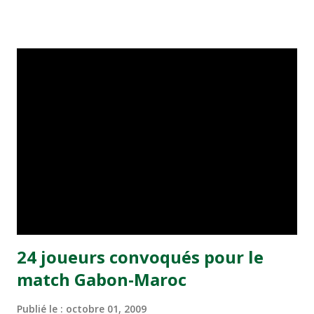
Wakalible Juniors Lago, les Marocains ont pu revenir au
score avant la fin de la première mi-temps grâce à Driss
Fettouhi sur penalty (45 min). Le but signé Ange Gnangbo
au temps additionnel (90è+2) a privé les Nationaux de
rééditer l'exploit de l'édition 2001 au Canada (or) et de
1989 à Casablanca (argent), où ils sont arrivés en finale.
Dès le coup d'envoi, les Marocains ont dû subir la loi d'une
équipe ivoirienne très offensive et dangereuse grâce à des
joueurs talentueux comme Mamadou Coulibaly, auteur de
deux buts au premier tour, et Cerge Deble (1 but) et à une
attaque homogène et assez prolifique (5 buts en deux
matches). La co...
24 joueurs convoqués pour le
match Gabon-Maroc
Publié le :
octobre 01, 2009