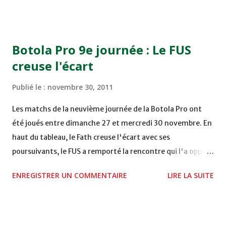
COMPLEXE OCP - KHOURIBGA Lundi 05/12/2011
15H00 MAT - CRA au STADE SANIAT RMEL - TETOUANE
15h00 IZK - CODM au STADE 18 NOVEMBRE - KHEMISET
Botola Pro 9e journée : Le FUS
Mardi 06/12/2011 15H00 WAF - OCS au COMPLEXE SPORTIF
creuse l'écart
DE FES - FES WAC - MAS Reporté pour cause de finale de la
coupe de la CAF COMPLEXE SPORTIF MOHAMMED
Publié le :
novembre 30, 2011
VCASABLANCA
Les matchs de la neuvième journée de la Botola Pro ont
été joués entre dimanche 27 et mercredi 30 novembre. En
haut du tableau, le Fath creuse l'écart avec ses
poursuivants, le FUS a remporté la rencontre qui l'a opposé
à la Hassania d'Agadir au stade Al Inbiâat sur le score de 1 -
ENREGISTRER UN COMMENTAIRE
LIRE LA SUITE
2, Badr Kachani a ouvert la marque à la 38e pour les
visiteurs qui ont été rattrapés à la 74e sur un penalty
transformé par Mourad Batana, les leaders du
championnat ont maintenu leur pression sur le but des