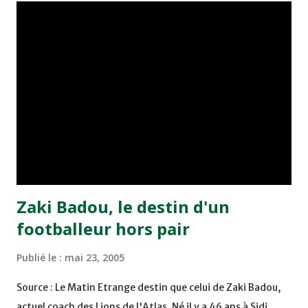
joueurs soussis, et ont réussi à mener au score à la dernière
minute du temps réglementaire grâce à un but de Mourad
Benchrifa. Son poursuivant direct le CRA de son coté a
chuté à domicile face à l'OCK sur le score de 0 - 2. La
bonne affaire de la semaine a été réalisée par le Moghreb
de Tetouan qui s'est hissé à la deuxième place après avoir
remporté trois précieux points sur la pelouse du complexe
Moulay Abdallah face aux FAR grâce à un but marqué par
Abdeladim Khadrouf à la 61e...
Zaki Badou, le destin d'un
footballeur hors pair
Publié le :
mai 23, 2005
Source : Le Matin Etrange destin que celui de Zaki Badou,
actuel coach des Lions de l'Atlas. Né il y a 46 ans à Sidi