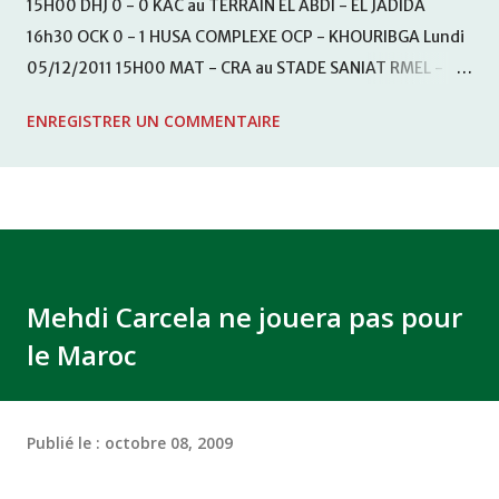
15H00 DHJ 0 - 0 KAC au TERRAIN EL ABDI - EL JADIDA
16h30 OCK 0 - 1 HUSA COMPLEXE OCP - KHOURIBGA Lundi
05/12/2011 15H00 MAT - CRA au STADE SANIAT RMEL -
TETOUANE 15h00 IZK - CODM au STADE 18 NOVEMBRE -
ENREGISTRER UN COMMENTAIRE
KHEMISET Mardi 06/12/2011 15H00 WAF - OCS au
COMPLEXE SPORTIF DE FES - FES WAC - MAS Reporté pour
cause de finale de la coupe de la CAF COMPLEXE SPORTIF
MOHAMMED VCASABLANCA
Mehdi Carcela ne jouera pas pour
le Maroc
Publié le :
octobre 08, 2009