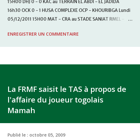
15H00 DHJ 0 - 0 KAC au TERRAIN EL ABDI - EL JADIDA
16h30 OCK 0 - 1 HUSA COMPLEXE OCP - KHOURIBGA Lundi
05/12/2011 15H00 MAT - CRA au STADE SANIAT RMEL -
TETOUANE 15h00 IZK - CODM au STADE 18 NOVEMBRE -
ENREGISTRER UN COMMENTAIRE
KHEMISET Mardi 06/12/2011 15H00 WAF - OCS au
COMPLEXE SPORTIF DE FES - FES WAC - MAS Reporté pour
cause de finale de la coupe de la CAF COMPLEXE SPORTIF
MOHAMMED VCASABLANCA
La FRMF saisit le TAS à propos de
l'affaire du joueur togolais
Mamah
Publié le :
octobre 05, 2009