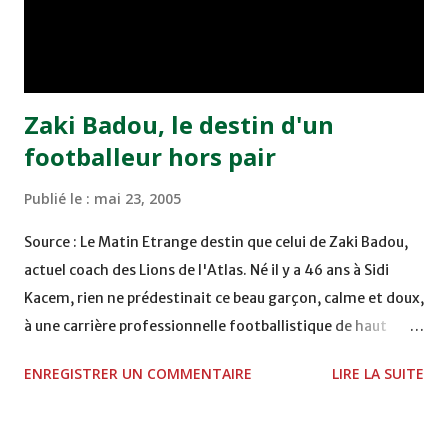
remporté trois précieux points sur la pelouse du complexe
Moulay Abdallah face aux FAR grâce à un but marqué par
Abdeladim Khadrouf à la 61e...
Zaki Badou, le destin d'un
footballeur hors pair
Publié le :
mai 23, 2005
Source : Le Matin Etrange destin que celui de Zaki Badou,
actuel coach des Lions de l'Atlas. Né il y a 46 ans à Sidi
Kacem, rien ne prédestinait ce beau garçon, calme et doux,
à une carrière professionnelle footballistique de haut
rang. Car passionné par la chasse, héritage d'un père,
ENREGISTRER UN COMMENTAIRE
LIRE LA SUITE
également féru des armes, le jeune Zaki aura sa première
carabine à l'âge de …5 ans ! Passion qu'il va conjuguer par
la suite avec la plongée sous-marine. Des moments qui