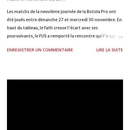
VCASABLANCA
Les matchs de la neuvième journée de la Botola Pro ont
été joués entre dimanche 27 et mercredi 30 novembre. En
haut du tableau, le Fath creuse l'écart avec ses
poursuivants, le FUS a remporté la rencontre qui l'a opposé
à la Hassania d'Agadir au stade Al Inbiâat sur le score de 1 -
ENREGISTRER UN COMMENTAIRE
LIRE LA SUITE
2, Badr Kachani a ouvert la marque à la 38e pour les
visiteurs qui ont été rattrapés à la 74e sur un penalty
transformé par Mourad Batana, les leaders du
championnat ont maintenu leur pression sur le but des
joueurs soussis, et ont réussi à mener au score à la dernière
minute du temps réglementaire grâce à un but de Mourad
Benchrifa. Son poursuivant direct le CRA de son coté a
chuté à domicile face à l'OCK sur le score de 0 - 2. La
bonne affaire de la semaine a été réalisée par le Moghreb
de Tetouan qui s'est hissé à la deuxième place après avoir