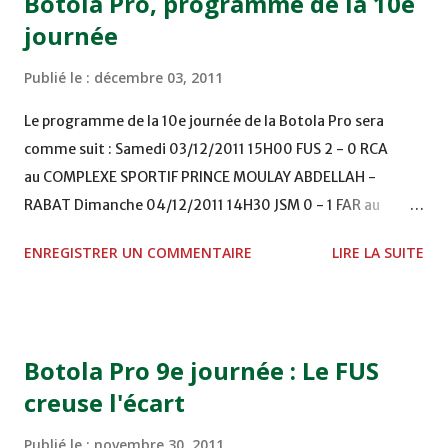
Botola Pro, programme de la 10e
journée
Publié le :
décembre 03, 2011
Le programme de la 10e journée de la Botola Pro sera
comme suit : Samedi 03/12/2011 15H00 FUS 2 - 0 RCA
au COMPLEXE SPORTIF PRINCE MOULAY ABDELLAH -
RABAT Dimanche 04/12/2011 14H30 JSM 0 - 1 FAR au
STADE M. LAGHDAF - LAAYOUNE 15H00 DHJ 0 - 0 KAC au
ENREGISTRER UN COMMENTAIRE
LIRE LA SUITE
TERRAIN EL ABDI - EL JADIDA 16h30 OCK 0 - 1 HUSA
COMPLEXE OCP - KHOURIBGA Lundi 05/12/2011
15H00 MAT - CRA au STADE SANIAT RMEL - TETOUANE
15h00 IZK - CODM au STADE 18 NOVEMBRE - KHEMISET
Botola Pro 9e journée : Le FUS
Mardi 06/12/2011 15H00 WAF - OCS au COMPLEXE SPORTIF
creuse l'écart
DE FES - FES WAC - MAS Reporté pour cause de finale de la
coupe de la CAF COMPLEXE SPORTIF MOHAMMED
Publié le :
novembre 30, 2011