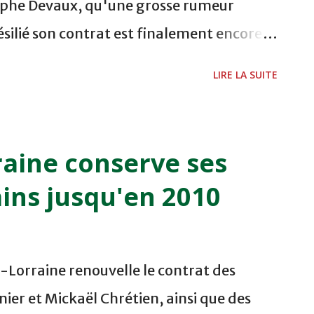
tophe Devaux, qu'une grosse rumeur
e de jouer le plus de matches possibles et
ésilié son contrat est finalement encore
Philippe Ginestet a annoncé ne pas
LIRE LA SUITE
e somme de 200T000 euros été mise sur la
i prolongé son contrat acceptant ainsi de
maillot strasbourgeois. Le milieu
raine conserve ses
être le capitaine du Racing cette saison.
ins jusqu'en 2010
-Lorraine renouvelle le contrat des
ier et Mickaël Chrétien, ainsi que des