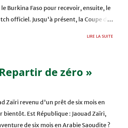
 après son unique participatio...
e Burkina Faso pour recevoir, ensuite, le
h officiel. Jusqu'à présent, la Coupe du
ational et ses responsables sont loin de
LIRE LA SUITE
entiels avant cette échéance. L'on sait,
 et Hadji refusent toujours de rejoindre
nt que leur problème de publicité avec
 Repartir de zéro »
 résolu. La Fédération Royale marocaine
roits exclusifs de l'image du Onze
ait que les trois joueurs précités aient
d Zaïri revenu d'un prêt de six mois en
 un problème entre les responsables de la
 bientôt. Est République : Jaouad Zaïri,
Télécom. Ces derniers exigent que Kharja,
venture de six mois en Arabie Saoudite ?