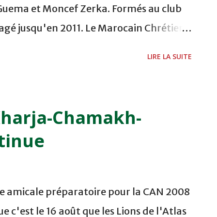
'Guema et Moncef Zerka. Formés au club
gagé jusqu'en 2011. Le Marocain Chrétien,
 son compatriote Zerka, 24 ans. Le
LIRE LA SUITE
, a rempilé jusqu'en 2009. Tous ont été
er, arrivé du Stade Rennais FC en
contrat à Nancy en 2006/07. "Un bout de
 Kharja-Chamakh-
s de toute façon rester à l'ASNL. Je me
tinue
n, natif de Nancy. "C'est difficile à
e nous mais je pense que c'est unique. Et
on bout de chemin à parcourir tous
re amicale préparatoire pour la CAN 2008
ord Vainqueur de la Coupe de la Ligue,
 c'est le 16 août que les Lions de l'Atlas