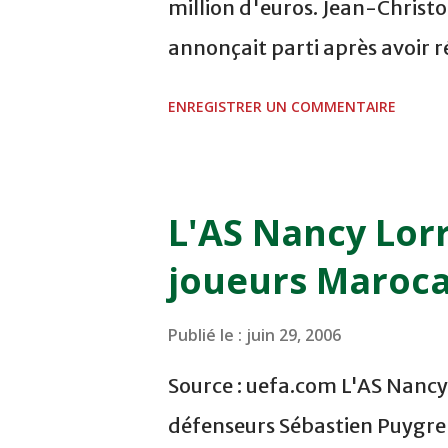
million d'euros. Jean-Chris
l’équipe pro du PSG. J’ai envi
annonçait parti après avoir r
de réaliser une bonne sai...
sous contrat au Racing mais 
ENREGISTRER UN COMMENTAIRE
s'opposer à son départ si un
table. Yacine Abdessadki a lu
continuer l'aventure sous le 
L'AS Nancy Lor
marocain pourrait d'ailleurs 
joueurs Maroca
source: football.fr
Publié le :
juin 29, 2006
Source : uefa.com L'AS Nancy
défenseurs Sébastien Puygren