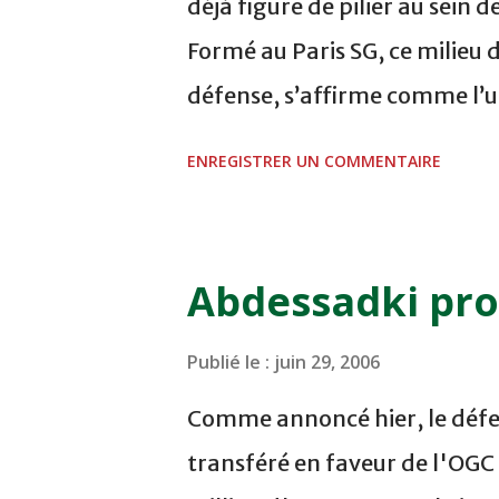
déjà figure de pilier au sein 
Formé au Paris SG, ce milieu 
défense, s’affirme comme l’u
Actuellement en stage à Comb
ENREGISTRER UN COMMENTAIRE
ses objectifs. Son discours es
Pourquoi avez-vous opté pour 
m’ont présenté m’a séduit. Pa
Abdessadki pro
Guingamp, entre autres), cell
L’entraîneur, le président et
Publié le :
juin 29, 2006
envie de travailler avec moi. 
Comme annoncé hier, le défen
Strasbourg ? - L’objectif es
transféré en faveur de l'OGC
et de pouvoir démontrer mes q