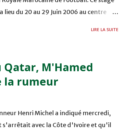
a lieu du 20 au 29 Juin 2006 au centre
âmora. 1- Mohamed Mosameh (FAR). 2-
LIRE LA SUITE
Said Akzahou (FAR). 4- Adil Fares
(FAR). 6- Mehdi Naghmi (FAR). 7- Tarik
El Bessate (Hassania Agadir). 9- Oussama
u Qatar, M'Hamed
- Flihi Hamza (Ittihad Tanger). 11- Mehdi
e la rumeur
ch). 12- Reda El Ouattasy (Moghreb de
b de Fès). 14- Ayoub Rehhane
- Mouad Touil (Raja Casablanca). 16- El
onneur Henri Michel a indiqué mercredi,
). 17- Amenzou Mohamed Youssef
s'arrêtait avec la Côte d'Ivoire et qu'il
uanani (Raja Casablanca). 19-