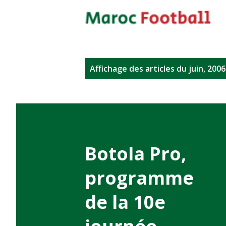
A
Affichage des articles du juin, 2006
r
t
i
c
Botola Pro,
l
programme
e
de la 10e
s