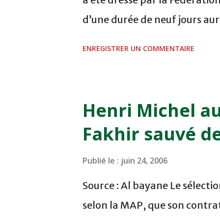
d’une durée de neuf jours aur
National de football de Ma
ENREGISTRER UN COMMENTAIRE
Mohamed Bouâmira (FAR). 3- 
(FAR). 5- Maâtoui Mokhtari 
Aboulfath (FAR). 8- Yassine 
Henri Michel a
El Ghrib (Ittihad Tanger). 10
Fakhir sauvé d
Imaghri (Kawkab de Marrake
Fès). 13- Anas Zniti (Moghre
Publié le :
juin 24, 2006
(Renaissance de Berkane). 15
Source : Al bayane Le sélecti
Hamri Mohamed (Esperance
selon la MAP, que son contrat 
(Esperance). 18- Amine El Bo