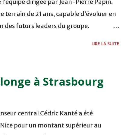
de l’équipe dirigée par Jean-Pierre Papin.
de terrain de 21 ans, capable d’évoluer en
n des futurs leaders du groupe.
loux avec ses coéquipiers, il nous confie
LIRE LA SUITE
t celui d’un garçon rempli d’ambitions. -
le Racing ? - Le projet que les dirigeants
rmi les autres offres que j’avais (Troyes,
longe à Strasbourg
e du Racing était la plus intéressante.
 les recruteurs m’ont montré une grosse
- Quels sont vos objectifs en venant à
seur central Cédric Kanté a été
t évidemment d’y trouver du temps de jeu
 Nice pour un montant supérieur au
ualités, ce que je n’ai pu faire avec