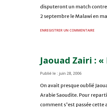
Nancy renouera avec l'Europe
disputeront un match contre l
2 septembre le Malawi en matc
monde 2006 aidant, le Onze n
ENREGISTRER UN COMMENTAIRE
régler certains problèmes ess
en effet, que Chamakh, Kharja
les rangs du Onze national ta
Jaouad Zairi : «
Méditel n'ait pas encore été
de football ayant vendu les d
Publié le :
juin 28, 2006
national à Maroc Telecom, le f
On avait presque oublié Jaoua
collaboré avec Méditel a créé
Arabie Saoudite. Pour repartir
Fédération et ceux de Maroc 
comment s'est passée cette a