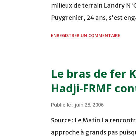
milieux de terrain Landry N
Puygrenier, 24 ans, s'est en
21 ans, jusqu'en 2010, comme
ENREGISTRER UN COMMENTAIRE
Camerounais N'Guema, 20 ans
formés au club sauf Puygreni
2003/04. Tous étaient sous 
Le bras de fer
chemin ensemble" "Je comptai
Hadji-FRMF con
sens bien ici", déclare Chrétie
expliquer se qui se passe entr
Publié le :
juin 28, 2006
puis, nous avons encore un b
Source : Le Matin La rencont
ensemble…" Le maintien d'ab
approche à grands pas puisque