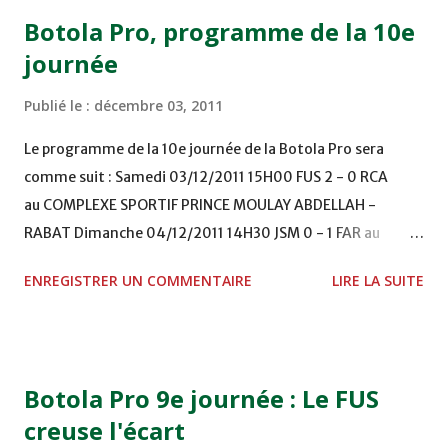
Botola Pro, programme de la 10e
journée
Publié le :
décembre 03, 2011
Le programme de la 10e journée de la Botola Pro sera
comme suit : Samedi 03/12/2011 15H00 FUS 2 - 0 RCA
au COMPLEXE SPORTIF PRINCE MOULAY ABDELLAH -
RABAT Dimanche 04/12/2011 14H30 JSM 0 - 1 FAR au
STADE M. LAGHDAF - LAAYOUNE 15H00 DHJ 0 - 0 KAC au
ENREGISTRER UN COMMENTAIRE
LIRE LA SUITE
TERRAIN EL ABDI - EL JADIDA 16h30 OCK 0 - 1 HUSA
COMPLEXE OCP - KHOURIBGA Lundi 05/12/2011
15H00 MAT - CRA au STADE SANIAT RMEL - TETOUANE
15h00 IZK - CODM au STADE 18 NOVEMBRE - KHEMISET
Botola Pro 9e journée : Le FUS
Mardi 06/12/2011 15H00 WAF - OCS au COMPLEXE SPORTIF
creuse l'écart
DE FES - FES WAC - MAS Reporté pour cause de finale de la