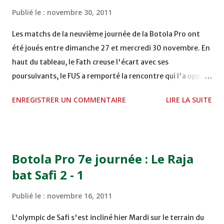
coupe de la CAF COMPLEXE SPORTIF MOHAMMED
Publié le :
novembre 30, 2011
VCASABLANCA
Les matchs de la neuvième journée de la Botola Pro ont
été joués entre dimanche 27 et mercredi 30 novembre. En
haut du tableau, le Fath creuse l'écart avec ses
poursuivants, le FUS a remporté la rencontre qui l'a opposé
à la Hassania d'Agadir au stade Al Inbiâat sur le score de 1 -
ENREGISTRER UN COMMENTAIRE
LIRE LA SUITE
2, Badr Kachani a ouvert la marque à la 38e pour les
visiteurs qui ont été rattrapés à la 74e sur un penalty
transformé par Mourad Batana, les leaders du
championnat ont maintenu leur pression sur le but des
Botola Pro 7e journée : Le Raja
joueurs soussis, et ont réussi à mener au score à la dernière
bat Safi 2 - 1
minute du temps réglementaire grâce à un but de Mourad
Benchrifa. Son poursuivant direct le CRA de son coté a
Publié le :
novembre 16, 2011
chuté à domicile face à l'OCK sur le score de 0 - 2. La
bonne affaire de la semaine a été réalisée par le Moghreb
L'olympic de Safi s'est incliné hier Mardi sur le terrain du