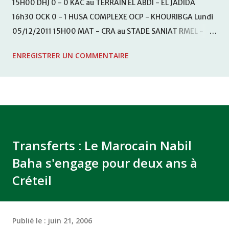
15H00 DHJ 0 - 0 KAC au TERRAIN EL ABDI - EL JADIDA
16h30 OCK 0 - 1 HUSA COMPLEXE OCP - KHOURIBGA Lundi
05/12/2011 15H00 MAT - CRA au STADE SANIAT RMEL -
TETOUANE 15h00 IZK - CODM au STADE 18 NOVEMBRE -
ENREGISTRER UN COMMENTAIRE
KHEMISET Mardi 06/12/2011 15H00 WAF - OCS au
COMPLEXE SPORTIF DE FES - FES WAC - MAS Reporté pour
cause de finale de la coupe de la CAF COMPLEXE SPORTIF
MOHAMMED VCASABLANCA
Transferts : Le Marocain Nabil
Baha s'engage pour deux ans à
Créteil
Publié le :
juin 21, 2006