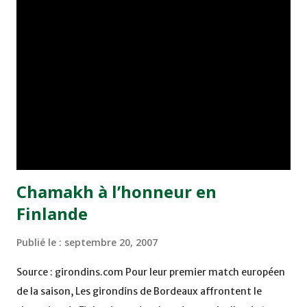
avec l'US Boulogne-sur-Mer lors de la saison 2005-2006.
La saison dernière, le Marocain a joué 21 matches avec
Brest et a marqué trois buts.
Chamakh à l’honneur en
Finlande
Publié le :
septembre 20, 2007
Source : girondins.com Pour leur premier match européen
de la saison, Les girondins de Bordeaux affrontent le