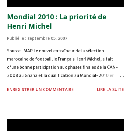
Mondial 2010 : La priorité de
Henri Michel
Publié le :
septembre 05, 2007
Source : MAP Le nouvel entraîneur de la sélection
marocaine de football, le Français Henri Michel, a fait
d'une bonne participation aux phases finales de la CAN-
2008 au Ghana et la qualification au Mondial-2010 en
Afrique du sud, les priorités de sa mission à la tête des
ENREGISTRER UN COMMENTAIRE
LIRE LA SUITE
Lions de l'Atlas. "L'objectif majeur est de réussir un bon
parcours lors des phases finales de la Coupe d'Afrique des
Nations-2008 au Ghana et de se qualifier pour la Coupe du
monde 2010 en Afrique du sud", a-t-il indiqué lors d'une
conférence de presse tenue mardi soir à Rabat.