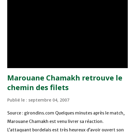
Actuellement, a-t-il ajouté, "toute mon attention est
focalisée sur le match amical Maroc-Ghana", prévu
samedi prochain en France, avant de procéder à
l'élaboration d'un programme de préparation en prévision
de la CAN-2008. Dans ce cadre, le technicien français a
indiqué que la décision d'affronter le Ghana a été prise
dans un court délais, juste après son recrutement, ce qui
l'a contraint...
Marouane Chamakh retrouve le
chemin des filets
Publié le :
septembre 04, 2007
Source : girondins.com Quelques minutes après le match,
Marouane Chamakh est venu livrer sa réaction.
L’attaquant bordelais est très heureux d’avoir ouvert son