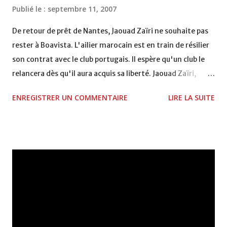
Publié le :
septembre 11, 2007
De retour de prêt de Nantes, Jaouad Zaïri ne souhaite pas
rester à Boavista. L'ailier marocain est en train de résilier
son contrat avec le club portugais. Il espère qu'un club le
relancera dès qu'il aura acquis sa liberté. Jaouad Zaïri,
certaines sources indiquaient que vous étiez très proche
ENREGISTRER UN COMMENTAIRE
LIRE LA SUITE
d'un club de Ligue 1 avant la fin du mercato. Pourquoi
n'avez-vous pas signé ? J'ai cru jusqu'au bout que j'allais
pouvoir résilier avec Boavista, mais finalement, cela ne
s'est pas fait. Or, ma liberté était nécessaire pour que je
puisse signer dans ce club français, dont je tairai le nom
par respect pour les joueurs. Mais ce n'est que partie
remise : dans quelques jours, ma situation va s'arranger.
Tout est réglé avec Boavista ? Oui. Je serai bientôt libre.
Dans quelques jours maximum, je pourrai signer où je veux.