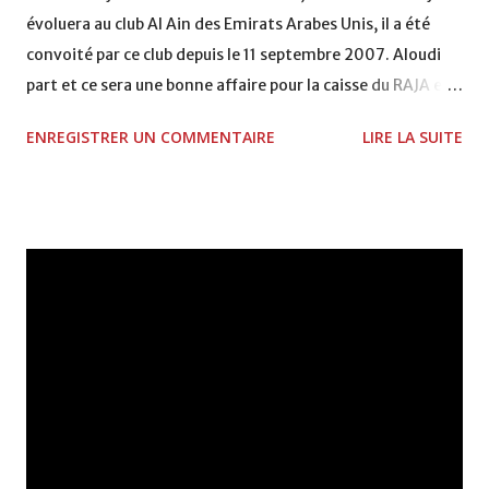
évoluera au club Al Ain des Emirats Arabes Unis, il a été
convoité par ce club depuis le 11 septembre 2007. Aloudi
part et ce sera une bonne affaire pour la caisse du RAJA et
pour un joueur qui a beaucoup donné pour son club. Selon
ENREGISTRER UN COMMENTAIRE
LIRE LA SUITE
Saïd Bouzarrouata, directeur administratif du club du Raja,
dans une déclaration à ALM, un accord a été conclu le lundi
17 septembre 2007 entre le Raja Club Athletic et le club Al
Aïn Sporting Club des Emirats Arabes Unis (E.A.U) portant
sur le prêt du joueur Soufiane Alloudi pour une période
allant jusqu’au 15 janvier 2008. La rémunération du dit
prêt a été arrêtée à un montant de 450.000 dollars USD.
Soufiane Alloudi , ce jeune milieu offensif qui est considéré
comme l’une des stars montantes du football marocain ,
joue au Raja de Casablanca depuis 2003. Le jeune
international, Soufiane Alloudi a été fortement convoité
par le club Al Aïn Sporting Club des Emirats Arabes Unis