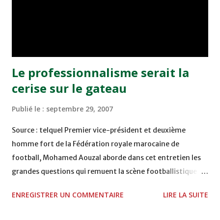
rencontré à cet effet M. Sajid, le maire de Casablanca, qui
m'a assuré que tout sera fait pour que le terrain soit
praticable avant le début novembre”, ajoute Aouzal. D'ici
là, Raja...
Le professionnalisme serait la
cerise sur le gateau
Publié le :
septembre 29, 2007
Source : telquel Premier vice-président et deuxième
homme fort de la Fédération royale marocaine de
football, Mohamed Aouzal aborde dans cet entretien les
grandes questions qui remuent la scène footballistique
marocaine. La Fédération vient de nommer Henri Michel à
ENREGISTRER UN COMMENTAIRE
LIRE LA SUITE
la tête des équipes nationales. Pourquoi lui ? C'est un
technicien reconnu au palmarès éloquent. Lors de son