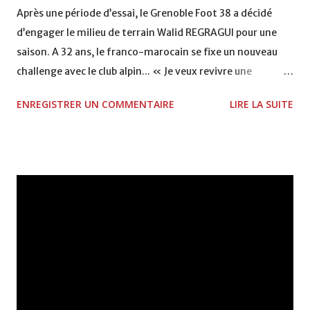
Après une période d’essai, le Grenoble Foot 38 a décidé
d’engager le milieu de terrain Walid REGRAGUI pour une
saison. A 32 ans, le franco-marocain se fixe un nouveau
challenge avec le club alpin... « Je veux revivre une
montée»… Par ces quelques mots, Walid REGRAGUI
ENREGISTRER UN COMMENTAIRE
LIRE LA SUITE
affiche clairement la couleur. Après Toulouse en 2000 et
Ajaccio en 2002, le milieu de terrain n’aspire aujourd’hui
qu’à une chose : retrouver l’élite du football français.
Formé à Corbeille-Essonne puis au Racing Club de France, il
est très vite repéré par Toulouse qui s’attache ses services
de 1999 à 2002. Après une saison en Ligue 1, il prend la
direction d’Ajaccio pour revivre une nouvelle montée. Une
période durant laquelle ce droitier polyvalent (1m78 / 70
Kg) joue en compagnie de Martial Robin. De 2004 à 2006,
Walid REGRAGUI évolue au Racing de Santander dans le
championnat espagnol avant de retrouver la Ligue 2 et le