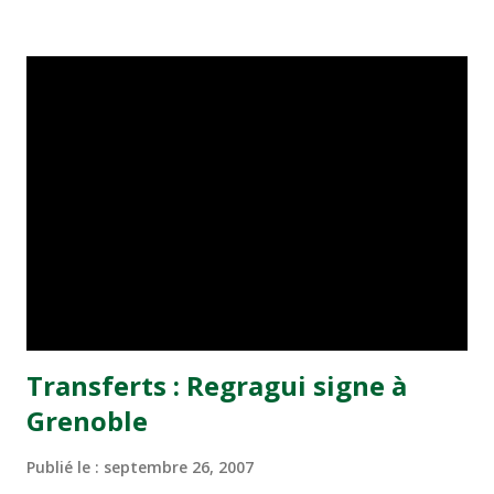
premier passage à la tête de l'équipe nationale, il avait
réalisé d'excellents résultats dont, entre autres, la
prouesse de hisser le Maroc à la dixième place du
classement mondial. Nous avons donc estimé que c'était
l'homme le mieux placé pour prendre les rênes d'une
équipe nationale qui s'apprête à disputer les phases finales
de la CAN 2008 au Ghana, mais également les
éliminatoires de la Coupe du monde 2010 en Afrique du
Sud. Doit-on en déduire qu'il y a eu consensus autour de sa
personne ? Je dirais plutôt un quasi-consensus. La FRMF
est une instance démocratique et il va sans dire ...
Transferts : Regragui signe à
Grenoble
Publié le :
septembre 26, 2007