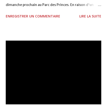
dimanche prochain au Parc des Princes. En raison d'un
geste d'énervement envers le lillois Cabaye, auteur d'un
ENREGISTRER UN COMMENTAIRE
LIRE LA SUITE
tacle appuyé sur le bordelais, l'attaquant marocain a reçu
un carton rouge de la part M. Stéphane Bré. Résultat,
Marouane Chamakh écope d'un match ferme
automatiquement (voir plus selon la commission de
discipline qui se réunira jeudi soir) et sera suspendu pour le
déplacement au Parc des Princes, dimanche prochain. Un
coup dur pour Laurent Blanc. source: livefooot.com