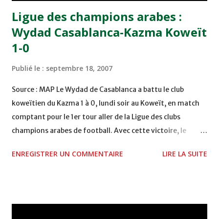
Ligue des champions arabes :
Wydad Casablanca-Kazma Koweït
1-0
Publié le :
septembre 18, 2007
Source : MAP Le Wydad de Casablanca a battu le club
koweïtien du Kazma 1 à 0, lundi soir au Koweït, en match
comptant pour le 1er tour aller de la Ligue des clubs
champions arabes de football. Avec cette victoire, le
Wydad n'aura plus besoin que d'un match nul pour
ENREGISTRER UN COMMENTAIRE
LIRE LA SUITE
continuer son aventure en Ligue des champions arabes.
Quant au Moghreb de Tétouan, il a perdu son premier
match face au club jordanien d'Al Wahadat par 4 buts à 0,
mercredi au stade Marchane de Tanger. Le Raja de
Casablanca, l'autre équipe marocaine engagée dans cette