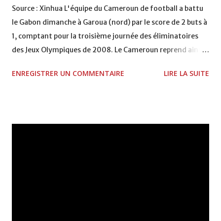
Source : Xinhua L'équipe du Cameroun de football a battu
le Gabon dimanche à Garoua (nord) par le score de 2 buts à
1, comptant pour la troisième journée des éliminatoires
des Jeux Olympiques de 2008. Le Cameroun reprend ainsi
la tête de ce groupe qui comprend également la Sierra
ENREGISTRER UN COMMENTAIRE
LIRE LA SUITE
Léone et le Botswana, avec 7 points, suivi du Maroc avec 6
points. Seule la tête de chaque groupe aura le visa pour les
JO 2008. Le Cameroun a remporté la médaille d'or des JO
de 2000 à Sydney en Australie face à l'Espagne.