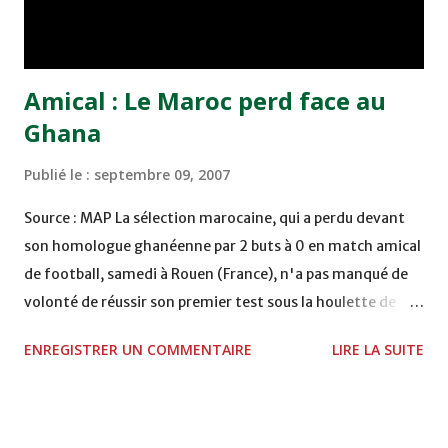
Amical : Le Maroc perd face au
Ghana
Publié le :
septembre 09, 2007
Source : MAP La sélection marocaine, qui a perdu devant
son homologue ghanéenne par 2 buts à 0 en match amical
de football, samedi à Rouen (France), n'a pas manqué de
volonté de réussir son premier test sous la houlette de
l'ancien-nouveau sélectionneur national Henri Michel,
ENREGISTRER UN COMMENTAIRE
LIRE LA SUITE
mais a péché par manque de réalisme. Les Lions de l'Atlas
ont été, pourtant, plus présents sur le terrain et se sont
offerts plus d'occasions de but. Mais ils ont été cueillis à
froid par des Ghanéens nettement plus efficaces. Il en a