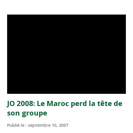
Addahabiya"" (Lionceaux d'or). La finale sera couronnée
par l'élection d'un ""Kadam Addahabi"", celui qui sera
désigné meilleur joueur du match. A cette occasion, un
hommage sera rendu à des vétérans et d'anciens joueurs
nationaux, tant ceux qui ont été des invités de marque des
différents primes du concours que ceux qui rejoindront la
fête de la grande finale. Plusieurs stars de la chanson
assureront le spectacle, notamment le célèbre chanteur
algérien du Raï Cheb Khaled. La cérémonie sera marquée
également par la présence du...
JO 2008: Le Maroc perd la tête de
son groupe
Publié le :
septembre 10, 2007