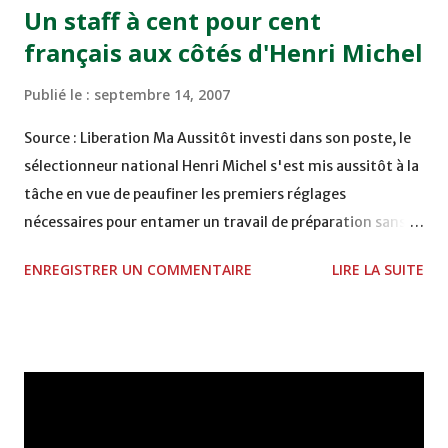
Un staff à cent pour cent
français aux côtés d'Henri Michel
Publié le :
septembre 14, 2007
Source : Liberation Ma Aussitôt investi dans son poste, le
sélectionneur national Henri Michel s'est mis aussitôt à la
tâche en vue de peaufiner les premiers réglages
nécessaires pour entamer un travail de préparation sans
faille. Ainsi, après le match de Rouen soldé par une défaite
ENREGISTRER UN COMMENTAIRE
LIRE LA SUITE
du Onze national face à son homologue ghanéen, des
sources fédérales laissent circuler le nom du technicien
français Gerard Gili pressenti au poste d'entraîneur-
adjoint d'Henri Michel. Deux cadres qui forment un
tandem depuis belle lurette et leur collaboration de
nouveau est fortement probable au sein de l'équipe
nationale et ce, après leur expérience couronnée d'un plein