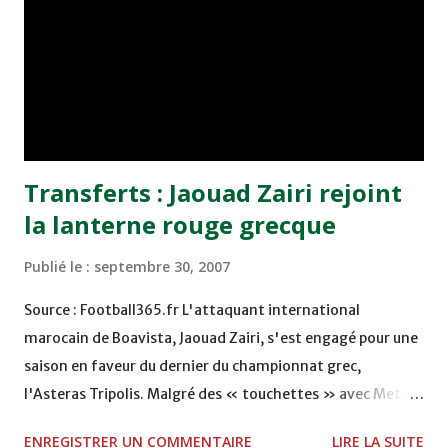
Transferts : Jaouad Zairi rejoint
la lanterne rouge grecque
Publié le :
septembre 30, 2007
Source : Football365.fr L'attaquant international
marocain de Boavista, Jaouad Zairi, s'est engagé pour une
saison en faveur du dernier du championnat grec,
l'Asteras Tripolis. Malgré des « touchettes » avec Metz,
Lorient, Xanthi et le FC Brussels, Jaouad Zairi, âgé de
ENREGISTRER UN COMMENTAIRE
LIRE LA SUITE