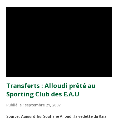
désignation d'un autre conseiller, l'ancien international
marocain Noureddine Naybet. Ancien défenseur de
l'équipe du Maroc avec laquelle il a joué à 115 reprises
jusqu'en 2006, Noureddine Naybet a effectué un grande
partie de sa carrière professionnelle au Sporting Lisbonne
(1994-1996), au Deportivo La Corogne (1996-2004) et à
Tottenham (2004-2006).
Transferts : Alloudi prêté au
Sporting Club des E.A.U
Publié le :
septembre 21, 2007
Source : Aujourd'hui Soufiane Alloudi, la vedette du Raja