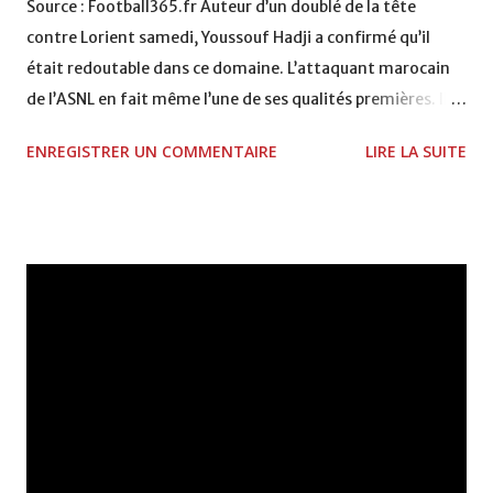
Source : Football365.fr Auteur d’un doublé de la tête
contre Lorient samedi, Youssouf Hadji a confirmé qu’il
était redoutable dans ce domaine. L’attaquant marocain
de l’ASNL en fait même l’une de ses qualités premières. Il
n’y a pas de doute, Youssouf Hadji, à l’instar de l’ASNL,
ENREGISTRER UN COMMENTAIRE
LIRE LA SUITE
toujours leader, réalise le meilleur début de championnat
de sa carrière. Le Marocain le reconnaissait d’ailleurs dans
l’Est Républicain à l’issue de la victoire contre Lorient (2-0)
à Picot. « C'est évidement le meilleur début de saison de
ma carrière. Collectivement, on a franchi un pallier. On
sait s'adapter à presque toutes les situations. » En tout
cas, s’il y a bien une situation où le meilleur buteur actuel
de Nancy rayonne c’est dans les airs. Ainsi, face aux
Lorientais, Hadji s’est même offert un doublé de la tête. «
La tête, c'est l'un de mes points forts. Je n'avais pas été
récompensé contre Nice. Cette fois-ci, ça a souri. Ce sont