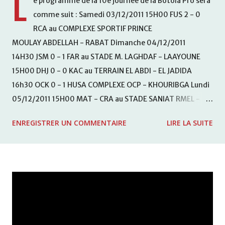
L
e programme de la 10e journée de la Botola Pro sera
comme suit : Samedi 03/12/2011 15H00 FUS 2 - 0
RCA au COMPLEXE SPORTIF PRINCE
MOULAY ABDELLAH - RABAT Dimanche 04/12/2011
14H30 JSM 0 - 1 FAR au STADE M. LAGHDAF - LAAYOUNE
15H00 DHJ 0 - 0 KAC au TERRAIN EL ABDI - EL JADIDA
16h30 OCK 0 - 1 HUSA COMPLEXE OCP - KHOURIBGA Lundi
05/12/2011 15H00 MAT - CRA au STADE SANIAT RMEL -
TETOUANE 15h00 IZK - CODM au STADE 18 NOVEMBRE -
ENREGISTRER UN COMMENTAIRE
LIRE LA SUITE
KHEMISET Mardi 06/12/2011 15H00 WAF - OCS au
COMPLEXE SPORTIF DE FES - FES WAC - MAS Reporté pour
cause de finale de la coupe de la CAF COMPLEXE SPORTIF
MOHAMMED VCASABLANCA