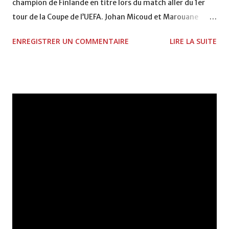
champion de Finlande en titre lors du match aller du 1er
tour de la Coupe de l’UEFA. Johan Micoud et Marouane
Chamakh peuvent compter sur le soutien du public local.
ENREGISTRER UN COMMENTAIRE
LIRE LA SUITE
Johan a reçu plusieurs messages de sympathie de la part
des supporters finlandais car ces derniers sont des
spectateurs assidus de la Bundesliga. Ils ont pu suivre les
performances de « Jo » lorsqu’il évoluait avec le Werder
Brême. Marouane, quant à lui, est tombé sur cinq
supporters marocains exilés à Tampere. Il n’a pas hésité
une seconde a faire une petite séance de dédicaces
improvisée pour ses fans des « Lions de l’Atlas ». Les
Girondins peuvent donc compter sur un soutien local, une
bonne nouvelle avant de se lancer dans une nouvelle
campagne européenne.