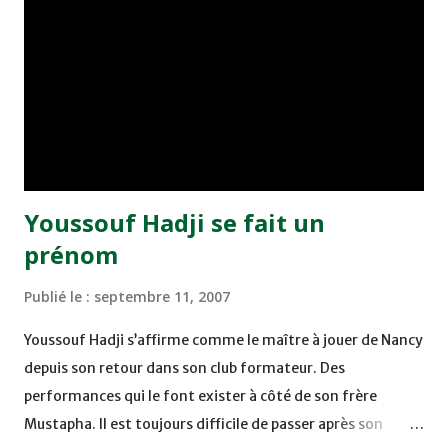
succès lorsqu'ils étaient aux commandes de la sélection
première ivoirienne qui avait atteint et la finale de la CAN
égyptienne et sa qualification au Mondial germanique en
2006. Le seul hic qui demeure pour le moment est
l'indisponibilité de Gerard Gili qui s'occupe des destinées
techniques de la sélection...
Youssouf Hadji se fait un
prénom
Publié le :
septembre 11, 2007
Youssouf Hadji s’affirme comme le maître à jouer de Nancy
depuis son retour dans son club formateur. Des
performances qui le font exister à côté de son frère
Mustapha. Il est toujours difficile de passer après son