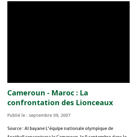
résulté deux buts encaissés à un moment de relâchement,
dès la reprise (Asamoah Gyan, 47è) et sur une balle arrêtée
mal négociée par la défense marocaine qui jouait sans
patron (Junior Agogo, 66è). Pour sa première
"réapparition" avec le onze national, Henri Michel a dû
faire avec des absences de taille au niveau de la défense:
Celles de Abdeslam Ouaddou et de Talal El Karkouri. Pour
combler ce vide, le Français a fait appel à Jamal Alioui et
Houcine Kharja,...
Cameroun - Maroc : La
confrontation des Lionceaux
Publié le :
septembre 09, 2007
Source : Al bayane L'équipe nationale olympique de
football rencontrera le Cameroun, le 9 septembre dans le