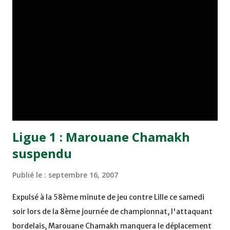
5è Ligue des champions arabes, affrontera, le 26
septembre, l'équipe palestinienne de Chabab Rafah.
Ligue 1 : Marouane Chamakh
suspendu
Publié le :
septembre 16, 2007
Expulsé à la 58ème minute de jeu contre Lille ce samedi
soir lors de la 8ème journée de championnat, l'attaquant
bordelais, Marouane Chamakh manquera le déplacement