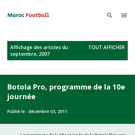
Accéder au contenu principal
A
Affichage des articles du
TOUT AFFICHER
r
septembre, 2007
t
i
c
l
Botola Pro, programme de la 10e
e
journée
s
Publié le :
décembre 03, 2011