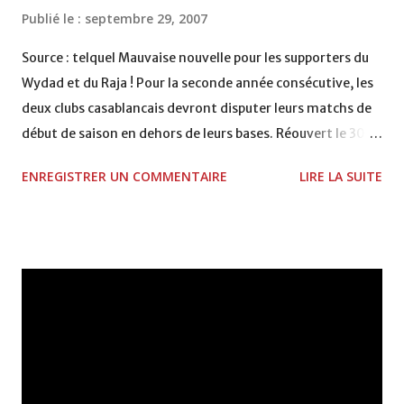
Publié le :
septembre 29, 2007
Source : telquel Mauvaise nouvelle pour les supporters du
Wydad et du Raja ! Pour la seconde année consécutive, les
deux clubs casablancais devront disputer leurs matchs de
début de saison en dehors de leurs bases. Réouvert le 30
mars 2007, après neuf longs mois de travaux de réfection
ENREGISTRER UN COMMENTAIRE
LIRE LA SUITE
de la pelouse, le stade Mohammed V va de nouveau
refermer ses portes. À l'origine de ce remake du (mauvais)
film de la saison 2006-2007 : la dégradation de cette
même pelouse ! Une véritable malédiction que Mohamed
Aouzal commente en ces termes : “Pourtant, la pelouse
dont a été équipé le stade était vraiment de très bonne
qualité, avec un circuit d'arrosage efficace”. Il semble que,
cette fois-ci, le problème provienne d'un entretien
approximatif et de l'utilisation d'engrais inadéquats. “J'ai