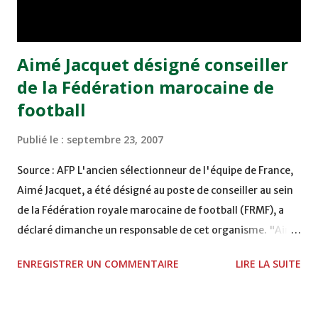
deux buts qui se ressemblent » déclarait Hadji,...
Aimé Jacquet désigné conseiller
de la Fédération marocaine de
football
Publié le :
septembre 23, 2007
Source : AFP L'ancien sélectionneur de l'équipe de France,
Aimé Jacquet, a été désigné au poste de conseiller au sein
de la Fédération royale marocaine de football (FRMF), a
déclaré dimanche un responsable de cet organisme. "Aimé
Jacquet sera conseiller auprès de la commission technique
ENREGISTRER UN COMMENTAIRE
LIRE LA SUITE
de la FRMF", a affirmé Mohamed Aouzal, vice-président
de la fédération, dans une interview à l'hebdomadaire
marocain TelQuel. M. Aouzal a également annoncé la