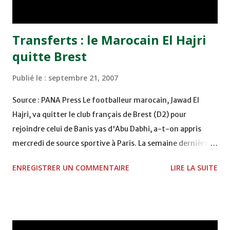
(E.A.U) depuis le 11...
Transferts : le Marocain El Hajri
quitte Brest
Publié le :
septembre 21, 2007
Source : PANA Press Le footballeur marocain, Jawad El
Hajri, va quitter le club français de Brest (D2) pour
rejoindre celui de Banis yas d'Abu Dabhi, a-t-on appris
mercredi de source sportive à Paris. La semaine dernière,
le joueur avait effectué un essai au club des Emirats arabes
ENREGISTRER UN COMMENTAIRE
LIRE LA SUITE
unis. Devant rester à Brest au moins jusqu'à la trêve
hivernale, l'attaquant a finalement trouvé un accord avec
le club breton pour résilier son contrat avec la formation
française. El Hajri a été co-meilleur buteur du
Championnat national en France, en inscrivant 23 buts