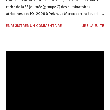
cadre de la 3è journée (groupe C) des éliminatoires
africaines des JO-2008 à Pékin. Le Maroc partira favori à
l'occasion de ce match décisif où il suffira du nul pour
ENREGISTRER UN COMMENTAIRE
LIRE LA SUITE
assurer le voyage de Pékin aux Lionceaux de l'Atlas.
L'équipe nationale occupe la tête du classement avec 6
points, suite à son exploit en Guinée (2-1) et une victoire,
difficile, devant le Botswana (1-0). Le Cameroun, large
vainqueur de la Guinée (6-1) lors de la 1ère journée, a
ramené le nul du Botswana et occupe la deuxième position
avec 4 points. Le Cameroun sera condamné à gagner face
au Maroc, pour relancer la lutte pour la qualification et
surclasser le leader. Fethi Jamal est conscient de la
complexité de la tâche et il fera tout pour mettre la
chance du côté des Lionceaux de l'Atlas. Car n'oublions pas
que sur les 23 sélectionnés, 17 viennent de clubs européens
et jouent en professio...