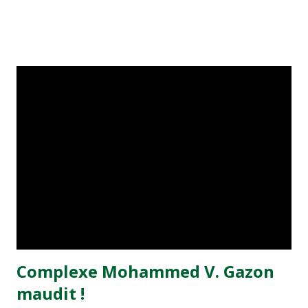
vingt-cinq ans, prend finalement la direction du PAE
Asteras Tripolis (L1 grecque). Libre, l'international
marocain a paraphé un bail d'une saison avec la lanterne
rouge du championnat grec (0 point après 2 journées).
Complexe Mohammed V. Gazon
maudit !