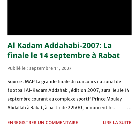
C'est une grande joie. Où êtes-vous actuellement ? Je suis
rentré en France, chez mes parents. J'ai quitté le Portugal
en atten...
Al Kadam Addahabi-2007: La
finale le 14 septembre à Rabat
Publié le :
septembre 11, 2007
Source : MAP La grande finale du concours national de
football Al-Kadam Addahabi, édition 2007, aura lieu le 14
septembre courant au complexe sportif Prince Moulay
Abdallah à Rabat, à partir de 22h00, annoncent les
organisateurs. Cette rencontre sera animée par 30 joueurs
ENREGISTRER UN COMMENTAIRE
LIRE LA SUITE
répartis en deux équipes, en l'occurrence ""Noujoum Al
Moustaqbal"" (Les Etoiles de l'avenir), et ""Al Achbal