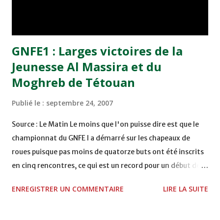
club de Dijon au cours de la saison dernière. A la recherche
de temps de jeu et d’un nouveau défi, ...
GNFE1 : Larges victoires de la
Jeunesse Al Massira et du
Moghreb de Tétouan
Publié le :
septembre 24, 2007
Source : Le Matin Le moins que l'on puisse dire est que le
championnat du GNFE I a démarré sur les chapeaux de
roues puisque pas moins de quatorze buts ont été inscrits
en cinq rencontres, ce qui est un record pour un début de
saison chez nous. Entamée dès vendredi, cette première
ENREGISTRER UN COMMENTAIRE
LIRE LA SUITE
journée du championnat du GNFE I a vu le derby régional
entre l'Olympique de Safi et le Difaâ d'El Jadida se solder