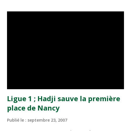
par un score nul (0-0). Le duel tactique entre les deux
coaches, le Suisse Alain Geiger et le Français Jean Christian
Lang, a donc mis les attaquants des deux camps sous
l'éteignoir. Le second nul vierge a sanctionné la rencontre
MAS-HUSA au cours de laquelle les 22 acteurs ont été
visiblement gênés par l'état de la pelouse du Stade Hassan
II. Le choix de cette journée qui a eu pour théâtre le
complexe des phosphates à Khouribga a vu le champion en
titre tenu en échec par une équipe du Raja rajeunie à plus
de 70 % et au sein de laquelle des jeunes comme Metouali
et Jlaïdi ont...
Ligue 1 ; Hadji sauve la première
place de Nancy
Publié le :
septembre 23, 2007