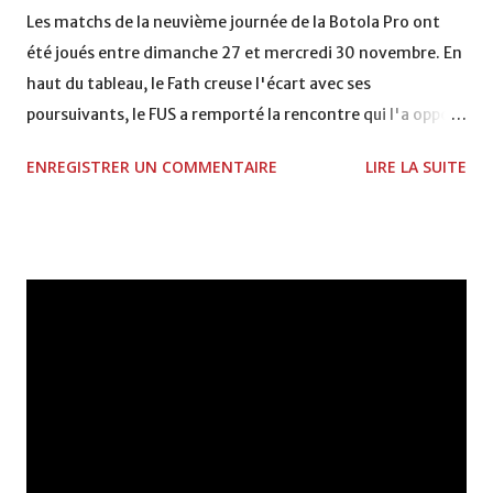
Les matchs de la neuvième journée de la Botola Pro ont
été joués entre dimanche 27 et mercredi 30 novembre. En
haut du tableau, le Fath creuse l'écart avec ses
poursuivants, le FUS a remporté la rencontre qui l'a opposé
à la Hassania d'Agadir au stade Al Inbiâat sur le score de 1 -
ENREGISTRER UN COMMENTAIRE
LIRE LA SUITE
2, Badr Kachani a ouvert la marque à la 38e pour les
visiteurs qui ont été rattrapés à la 74e sur un penalty
transformé par Mourad Batana, les leaders du
championnat ont maintenu leur pression sur le but des
joueurs soussis, et ont réussi à mener au score à la dernière
minute du temps réglementaire grâce à un but de Mourad
Benchrifa. Son poursuivant direct le CRA de son coté a
chuté à domicile face à l'OCK sur le score de 0 - 2. La
bonne affaire de la semaine a été réalisée par le Moghreb
de Tetouan qui s'est hissé à la deuxième place après avoir
remporté trois précieux points sur la pelouse du complexe