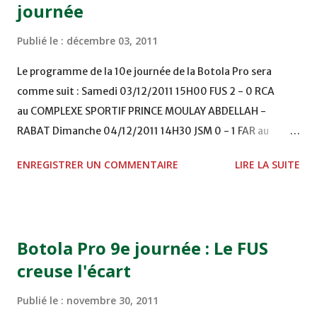
journée
Publié le :
décembre 03, 2011
Le programme de la 10e journée de la Botola Pro sera
comme suit : Samedi 03/12/2011 15H00 FUS 2 - 0 RCA
au COMPLEXE SPORTIF PRINCE MOULAY ABDELLAH -
RABAT Dimanche 04/12/2011 14H30 JSM 0 - 1 FAR au
STADE M. LAGHDAF - LAAYOUNE 15H00 DHJ 0 - 0 KAC au
ENREGISTRER UN COMMENTAIRE
LIRE LA SUITE
TERRAIN EL ABDI - EL JADIDA 16h30 OCK 0 - 1 HUSA
COMPLEXE OCP - KHOURIBGA Lundi 05/12/2011
15H00 MAT - CRA au STADE SANIAT RMEL - TETOUANE
15h00 IZK - CODM au STADE 18 NOVEMBRE - KHEMISET
Botola Pro 9e journée : Le FUS
Mardi 06/12/2011 15H00 WAF - OCS au COMPLEXE SPORTIF
creuse l'écart
DE FES - FES WAC - MAS Reporté pour cause de finale de la
coupe de la CAF COMPLEXE SPORTIF MOHAMMED
Publié le :
novembre 30, 2011
VCASABLANCA