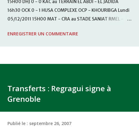
15H00 DHJ 0 - 0 KAC au TERRAIN EL ABDI - EL JADIDA
16h30 OCK 0 - 1 HUSA COMPLEXE OCP - KHOURIBGA Lundi
05/12/2011 15H00 MAT - CRA au STADE SANIAT RMEL -
TETOUANE 15h00 IZK - CODM au STADE 18 NOVEMBRE -
ENREGISTRER UN COMMENTAIRE
KHEMISET Mardi 06/12/2011 15H00 WAF - OCS au
COMPLEXE SPORTIF DE FES - FES WAC - MAS Reporté pour
cause de finale de la coupe de la CAF COMPLEXE SPORTIF
MOHAMMED VCASABLANCA
Transferts : Regragui signe à
Grenoble
Publié le :
septembre 26, 2007