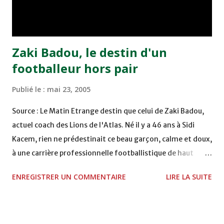
Moulay Abdallah face aux FAR grâce à un but marqué par
Abdeladim Khadrouf à la 61e...
Zaki Badou, le destin d'un
footballeur hors pair
Publié le :
mai 23, 2005
Source : Le Matin Etrange destin que celui de Zaki Badou,
actuel coach des Lions de l'Atlas. Né il y a 46 ans à Sidi
Kacem, rien ne prédestinait ce beau garçon, calme et doux,
à une carrière professionnelle footballistique de haut
rang. Car passionné par la chasse, héritage d'un père,
ENREGISTRER UN COMMENTAIRE
LIRE LA SUITE
également féru des armes, le jeune Zaki aura sa première
carabine à l'âge de …5 ans ! Passion qu'il va conjuguer par
la suite avec la plongée sous-marine. Des moments qui
permettent au sélectionneur national de décongestionner