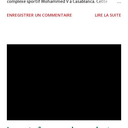
complexe sportif Mohammed V à Casablanca. Cette
rencontre mettra aux prises une "équipe rouge", encadrée
ENREGISTRER UN COMMENTAIRE
LIRE LA SUITE
par l'ancien international Aziz Bouderbala qui sera assisté
par Abdessadek Chira, et une "équipe verte", qui évoluera
sous la houlette de Salaheddine Bassir et Hassan Taleb
(assistant). La liste des 32 joueurs, qui disputeront cette
rencontre (16 pour chaque équipe) et qui ont entamé leurs
préparatifs depuis dimanche dernier, a été rendue publique
vendredi à Casablanca. La caravane d'Al Kadam Addahabi
2007 a inauguré son périple en avril dernier, sillonnant,
deux mois durant, 13 villes marocaines, avant de faire
escale à Bruxelles. Des 10.000 jeunes footballeurs qui ont
tenté leur chance au début, 120 ont obtenu leur ticket pour
les matches barrage et 60 (répartis en deux groupes de
30)...