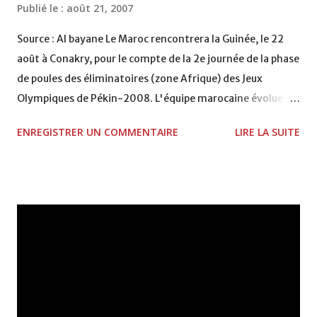
Publié le :
août 21, 2007
Source : Al bayane Le Maroc rencontrera la Guinée, le 22
août à Conakry, pour le compte de la 2e journée de la phase
de poules des éliminatoires (zone Afrique) des Jeux
Olympiques de Pékin-2008. L'équipe marocaine évolue
dans le groupe C qui comprend le Botswana, la Guinée et le
ENREGISTRER UN COMMENTAIRE
LIRE LA SUITE
Cameroun. Lors de la première journée, le Maroc avait
battu difficilement le Botswana par 1 but à 0 à Rabat, alors
que le Cameroun avait écrasé la Guinée par 6 à 0. Seul le
premier de chacun des trois groupes (zone Afrique) des
éliminatoires se qualifiera pour les Jeux Olympique, prévus
du 8 au 24 août 2008 en Chine. Fethi Jamal sera appelé à
faire le maximum pour ramener un résultat positif de
Guinée, un pays qui est proche du nôtre et qui a avec le
Maroc une grande histoire commune, dans le domaine du
football. Il est à rappeler que le Ministre de la jeunesse, du