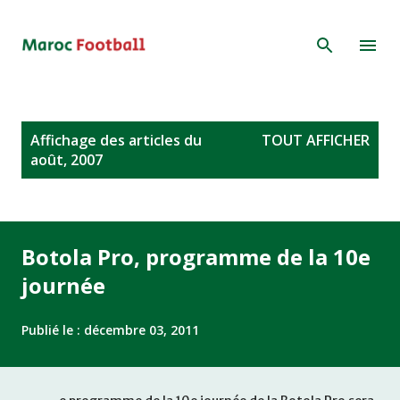
Accéder au contenu principal
A
Affichage des articles du
TOUT AFFICHER
r
août, 2007
t
i
c
l
Botola Pro, programme de la 10e
e
journée
s
Publié le :
décembre 03, 2011