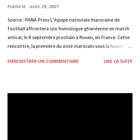
Publié le :
août 29, 2007
Source : PANA Press L'équipe nationale marocaine de
football affrontera son homologue ghanéenne en match
amical, le 8 septembre prochain à Rouen, en France. Cette
rencontre, la première du onze marocain sous la houlette
du nouvel entraîneur français, Henry Michel, s'inscrit dans
ENREGISTRER UN COMMENTAIRE
LIRE LA SUITE
le cadre des préparatifs des deux équipes à la phase finale
de la Coupe d'Afrique des nations (CAN, Ghana 2008), a-
t-on appris mercredi à Rabat. Le Maroc a assuré sa
participation à ce rendez-vous continental en dominant le
groupe 12 des éliminatoires, alors que le Ghana est qualifié
d'office en tant que pays organisateur. Le nouveau coach
des "Lions de l'Atlas" avait déjà réussi à qualifier l'équipe
de Côte d'Ivoire à la phase finale de la Coupe du monde de
2006 en Allemagne. Il avait également été derrière la