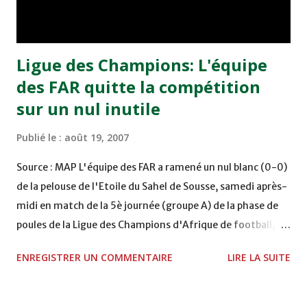
joueurs olympiques, à savoir Amine Bourkadi, Hicham El
Amrani,...
Ligue des Champions: L'équipe
des FAR quitte la compétition
sur un nul inutile
Publié le :
août 19, 2007
Source : MAP L'équipe des FAR a ramené un nul blanc (0-0)
de la pelouse de l'Etoile du Sahel de Sousse, samedi après-
midi en match de la 5è journée (groupe A) de la phase de
poules de la Ligue des Champions d'Afrique de football, ce
qui exclut la formation militaire de la course pour une
ENREGISTRER UN COMMENTAIRE
LIRE LA SUITE
place aux demi-finales. Ce match au rythme lent, placé
sous le signe de la prudence mutuelle, a consacré la
stérilité offensive dont a souffert l'équipe des FAR tout au