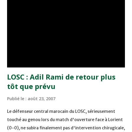
d'être dans le coup à chaque fois, mais le collectif y est
pour beaucoup. Je me sens vraiment super bien car j'ai la
réussite", sourit ce joueur passé par Bastia et Rennes, qui
s'est fixé un objectif de huit buts dans la saison. Pourtant,
le retour en Lorraine n'a pas été facile pour lui. Il a en effet
été pris en grippe par une partie des supporters qui lui
reprochaient d'avoir ...
LOSC : Adil Rami de retour plus
tôt que prévu
Publié le :
août 23, 2007
Le défenseur central marocain du LOSC, sérieusement
touché au genou lors du match d'ouverture face à Lorient
(0-0), ne subira finalement pas d'intervention chirugicale,