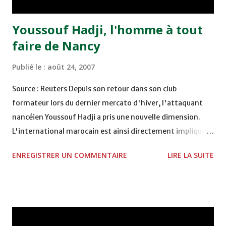
Youssouf Hadji, l'homme à tout
faire de Nancy
Publié le :
août 24, 2007
Source : Reuters Depuis son retour dans son club
formateur lors du dernier mercato d'hiver, l'attaquant
nancéien Youssouf Hadji a pris une nouvelle dimension.
L'international marocain est ainsi directement impliqué
dans les sept buts marqués par son équipe depuis le début
ENREGISTRER UN COMMENTAIRE
LIRE LA SUITE
de saison. Le milieu offensif de 27 ans, rayonnant dans le
jeu, compte déjà à son actif deux réalisations et cinq
actions ou mouvements qui se sont révélés décisifs. Tout
cela fait de lui l'un des cadres les plus en vue d'un effectif
qui n'a connu aucun changement cet été. "Ca fait plaisir