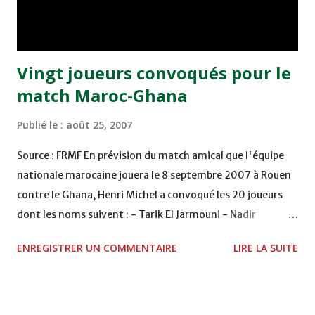
Vingt joueurs convoqués pour le
match Maroc-Ghana
Publié le :
août 25, 2007
Source : FRMF En prévision du match amical que l'équipe
nationale marocaine jouera le 8 septembre 2007 à Rouen
contre le Ghana, Henri Michel a convoqué les 20 joueurs
dont les noms suivent : - Tarik El Jarmouni - Nadir
Lamyaghri - Michael Basser - Abdeslam Ouaddou - Talal El
ENREGISTRER UN COMMENTAIRE
LIRE LA SUITE
Karkouri - Jamal Alioui - Hicham Mahdoufi - Badr El
Kadouri - Youssef Safri - Houssine Kharja - Abdelkrim Kissi
- Mohammed El Yaagoubi - Yacine Abdessadki - Youssef
Hadji - Mbark Boussoufa - Noureddin Boukhari - Hicham