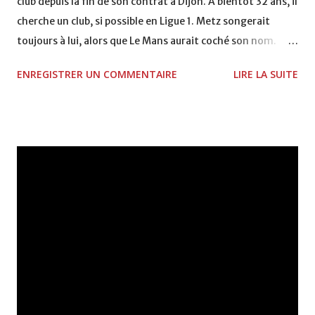
club depuis la fin de son contrat à Dijon. A bientôt 32 ans, il
cherche un club, si possible en Ligue 1. Metz songerait
toujours à lui, alors que Le Mans aurait coché son nom.
Walid Regragui, libre depuis la fin de votre contrat avec
ENREGISTRER UN COMMENTAIRE
LIRE LA SUITE
Dijon, où en êtes-vous dans la quête d'un nouvel
employeur ? Je suis toujours en attente d'un club. Mais je
ne me prends pas la tête. Je suis actuellement en région
parisienne, où je m'entraîné deux fois par jour. Je suis zen
et speed à la fois pour une bonne et simple raison : j'aurais
préféré faire la préparation avec un groupe. Avez-vous eu
des propositions ? J'ai refusé certaines approches en Ligue
2, Montpellier notamment. Il y avait Rolland (Courbis), le
challenge était sportivement intéressant. Mais
financièrement, j'aspirais à autre chose. Les dirigeants
héraultais n'étaient pas prêts à consentir les efforts. A ce
moment du marché, moi non plus je ne souhaitai...