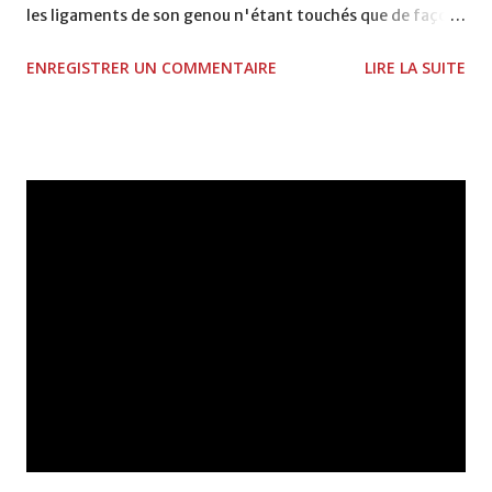
les ligaments de son genou n'étant touchés que de façon
partielle. Il devra faire preuve de prudence mais pourra
ENREGISTRER UN COMMENTAIRE
LIRE LA SUITE
courir dans les deux ou trois prochaines semaines, alors
que le chirurgien a évalué un retour possible sur les terrains
- en fonction de l'évolution de sa blessure - fin octobre,
lors de Lille - Strasbourg. Une bonne nouvelle pour le staff
technique, assurément. source : lavoixdessports.com