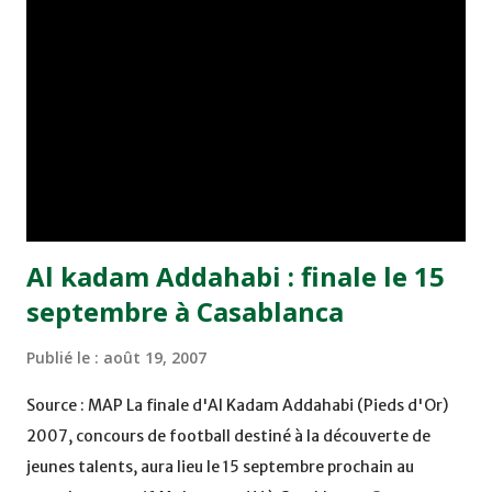
plusieurs autres sélections nationales, notamment celles
de la France et de la Côte d'Ivoire, ainsi que des clubs
européens et arabes, dont le dernier est le Zamalek
égyptien qu'il vient de quitter récemment. Ci-dessous le
texte du communiqué publié par la FRMF annoncant le
retour d'Henri Michel : Suite à la qualification de l’équ...
Al kadam Addahabi : finale le 15
septembre à Casablanca
Publié le :
août 19, 2007
Source : MAP La finale d'Al Kadam Addahabi (Pieds d'Or)
2007, concours de football destiné à la découverte de
jeunes talents, aura lieu le 15 septembre prochain au