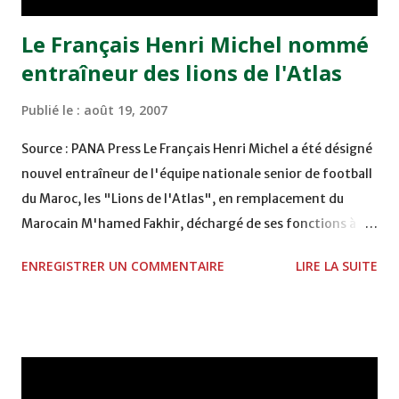
Le Français Henri Michel nommé
entraîneur des lions de l'Atlas
Publié le :
août 19, 2007
Source : PANA Press Le Français Henri Michel a été désigné
nouvel entraîneur de l'équipe nationale senior de football
du Maroc, les "Lions de l'Atlas", en remplacement du
Marocain M'hamed Fakhir, déchargé de ses fonctions à sa
demande, a-t-on appris jeudi auprès de la Fédération
ENREGISTRER UN COMMENTAIRE
LIRE LA SUITE
royale marocaine de football (FRMF). Henri Michel, qui
avait entraîné la sélection marocaine entre 1995 et 2000,
une période marquée notamment par la participation des
"Lions de l'Atlas" au Mondial-1998 en France, prendra ses
fonctions à compter du 1er septembre prochain, selon un
communiqué de la FRMF, publié à Rabat. Il a déjà entraîné