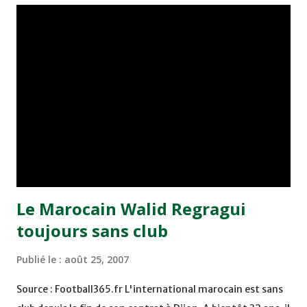
Aboucherouane - Marouane Chamakh - Soufiane Alloudi -
Bouchaib El Moubarki.
Le Marocain Walid Regragui
toujours sans club
Publié le :
août 25, 2007
Source : Football365.fr L'international marocain est sans