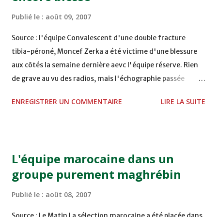
Publié le :
août 09, 2007
Source : l'équipe Convalescent d'une double fracture
tibia-péroné, Moncef Zerka a été victime d'une blessure
aux côtés la semaine dernière aevc l'équipe réserve. Rien
de grave au vu des radios, mais l'échographie passée
mardi a révélé une fracture d'un cartilage costal.
ENREGISTRER UN COMMENTAIRE
LIRE LA SUITE
L'attaquant nancéien se contentera d'un entraînement
léger et individualisé cette semaine avant de reprendre
l'entraînement collectif la semaine prochaine.
L'équipe marocaine dans un
groupe purement maghrébin
Publié le :
août 08, 2007
Source : Le Matin La sélection marocaine a été placée dans