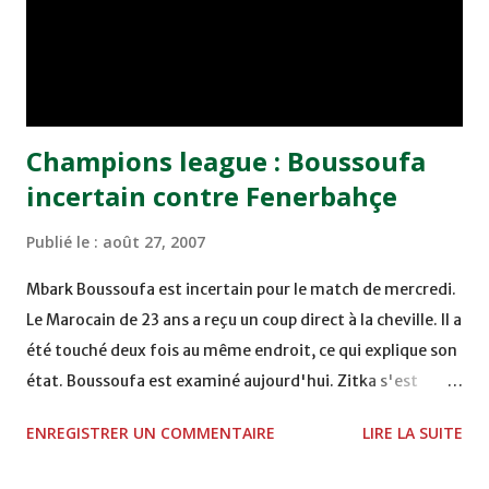
qualification du Maroc au mondial 1998 en France.
Champions league : Boussoufa
incertain contre Fenerbahçe
Publié le :
août 27, 2007
Mbark Boussoufa est incertain pour le match de mercredi.
Le Marocain de 23 ans a reçu un coup direct à la cheville. Il a
été touché deux fois au même endroit, ce qui explique son
état. Boussoufa est examiné aujourd'hui. Zitka s'est
blessé à la main dans les dernières minutes du match mais
ENREGISTRER UN COMMENTAIRE
LIRE LA SUITE
il pourra jouer mercredi. Biglia et Pareja ont tenu nonante
minutes, ils sont donc remis. source : Anderlecht online