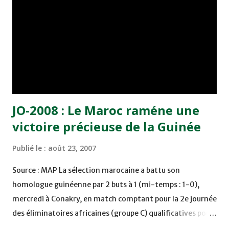
jouer avec un numéro 10. Pour provoquer de l'émotion au
public, il faut un chef d'orchestre, un dépositaire du jeu, un
point d'ancrage offensif", souligne-t-il. Ce patron, Jean-
Marc Furlan l'a trouvé, comme il l'avait fait à Troyes avec
Benjamin Nivet ou Ya...
JO-2008 : Le Maroc raméne une
victoire précieuse de la Guinée
Publié le :
août 23, 2007
Source : MAP La sélection marocaine a battu son
homologue guinéenne par 2 buts à 1 (mi-temps : 1-0),
mercredi à Conakry, en match comptant pour la 2e journée
des éliminatoires africaines (groupe C) qualificatives pour
le tournoi de football des Jeux Olympiques-2008. Le but