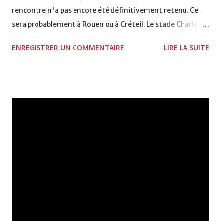
rencontre n'a pas encore été définitivement retenu. Ce
sera probablement à Rouen ou à Créteil. Le stade Charlety
à Paris a été écarté pour des raisons de sécurité. Ce sera la
ENREGISTRER UN COMMENTAIRE
LIRE LA SUITE
première occasion pour Henri Michel de faire l'état des
lieux et se fixer sur les actions à entreprendre dans la
perspective de la CAN 2008.