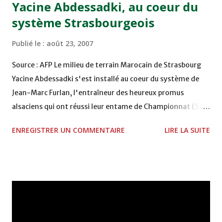
Yacine Abdessadki, au coeur du
système Strasbourgeois
Publié le :
août 23, 2007
Source : AFP Le milieu de terrain Marocain de Strasbourg
Yacine Abdessadki s'est installé au coeur du système de
Jean-Marc Furlan, l'entraîneur des heureux promus
alsaciens qui ont réussi leur entame de Championnat (5e
avec 7 points) avant d'accueillir Lens, samedi lors de la 5e
ENREGISTRER UN COMMENTAIRE
LIRE LA SUITE
journée de L1. Suspendu pour la reprise contre l'Olympique
de Marseille le 4 août, l'international marocain, 26 ans,
enchaîne depuis les prestations de haut vol. Et a été
passeur décisif lors des victoires sur Auxerre (3:0) puis à
Toulouse (3:1). Premier convaincu d'Abdessadki: Furlan.
L'ancien entraîneur de Libourne et de Troyes est d'ailleurs
un inconditionnel des meneurs de jeu. "Ca me plaît de