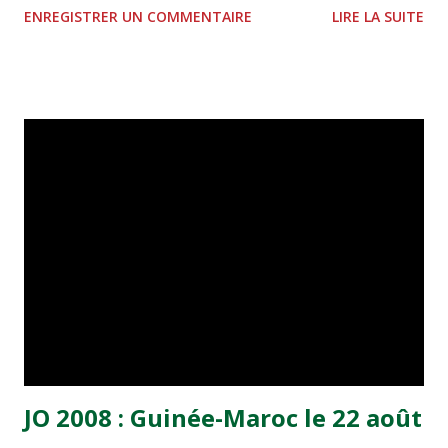
ENREGISTRER UN COMMENTAIRE
LIRE LA SUITE
des Guinéens a été inscrit par Ismail Bangora à la 65è
minute de jeu, et ceux des Lions de l'Atlas par Abdeslam
Benjelloune (86è) et Khalid Sbai (90e+3). Le deuxième
match de ce groupe oppose le Cameroun et le Botswana.
Lors de la première journée, le Maroc avait pris le meilleur
sur le Botswana par 1-0, alors que le Cameroun avait étrillé
la Guinée (6-1).
JO 2008 : Guinée-Maroc le 22 août