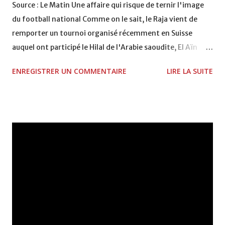
Source : Le Matin Une affaire qui risque de ternir l'image
du football national Comme on le sait, le Raja vient de
remporter un tournoi organisé récemment en Suisse
auquel ont participé le Hilal de l'Arabie saoudite, El Aïn
émirati et le Koweït. Ce tournoi, organisé par «ART», a
ENREGISTRER UN COMMENTAIRE
LIRE LA SUITE
été un bon test de préparation pour les “Verts” mais il a
été malheureusement terni par une affaire qui risque de
faire couler beaucoup d'encre et d'altérer la réputation de
notre football sur la scène internationale. En effet, deux
joueurs du Raja et de l'équipe nationale ont pris la poudre
d'escampette à l'aéroport de Genève, alors qu'ils
s'apprêtaient à prendre le vol pour Casablanca où ils
devaient rejoindre l'équipe nationale olympique en
partance pour la Guinée dans le cadre des éliminatoires
des Jeux olympiques. Pour ce, les dirigeants rajaouis
avaient affrété un car pour amener à l'aéroport les six