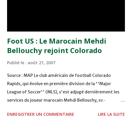
sport et de la culture de Guinée avait assisté au Tournoi
Moulay El Hassan à Casablanca et annoncé que la Guinée se
déclare prête pour disputer ...
Foot US : Le Marocain Mehdi
Bellouchy rejoint Colorado
Publié le :
août 21, 2007
Source : MAP Le club américain de football Colorado
Rapids, qui évolue en première division de la ''Major
League of Soccer'' (MLS), s'est adjugé dernièrement les
services du joueur marocain Mehdi Bellouchy, ex-
sociétaire du Real Salt Lake. Le transfert du demi offensif
ENREGISTRER UN COMMENTAIRE
LIRE LA SUITE
marocain, âgé de 24 ans, est intervenu à la suite d'un
accord selon lequel Real Salt Lake cède Bellouchy au