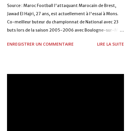
Source : Maroc Football l'attaquant Marocain de Brest,
Jawad El Hajri, 27 ans, est actuellement à l'essai à Mons.
Co-meilleur buteur du championnat de National avec 23
buts lors de la saison 2005-2006 avec Boulogne-sur-Mer,
le joueur n'est pas encore entré en jeu cette saison.
ENREGISTRER UN COMMENTAIRE
LIRE LA SUITE