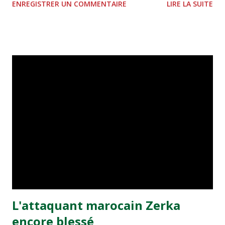
ENREGISTRER UN COMMENTAIRE
LIRE LA SUITE
est arrivée mardi au Maroc est composée de vingt-et-un
joueurs, parmi lesquels deux professionnels Boubacar
Coulibaly et Souleymane Kéita qui évoluent dans des clubs
marocains. Le Mali rencontre la Zambie pour la 2e journée
des qualifications (groupe B) prévue le 22 août. Le Maroc
également engagé dans les qualifications sera opposé à la
Guinée dans le groupe C.
L'attaquant marocain Zerka
encore blessé