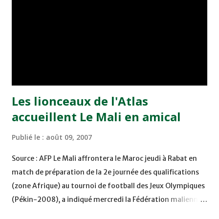
l'entraîneur brésilien Jorvan, fraîchement sacré champion
d'Asie avec la sélection irakienne. A propos de Jorvan, il
connaît fort bien le football national, sachant qu'il réside
en permanence à Casablanca, sans omettre que son fils
Yassine évolue dans l'école du Wydad. Pour Henri Mich...
Les lionceaux de l'Atlas
accueillent Le Mali en amical
Publié le :
août 09, 2007
Source : AFP Le Mali affrontera le Maroc jeudi à Rabat en
match de préparation de la 2e journée des qualifications
(zone Afrique) au tournoi de football des Jeux Olympiques
(Pékin-2008), a indiqué mercredi la Fédération malienne
de football. La sélection malienne des moins de 23 ans qui