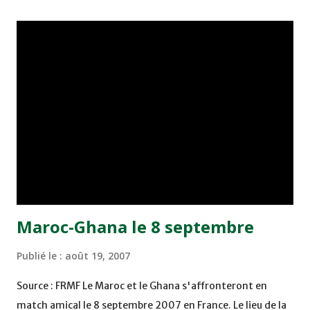
long de cette phase de poules (1 but en 5 matches). Encore
une fois, les attaquants militaires ont manqué de
créativité et d'efficacité devant la lucarne adverse, ratant
des opportunités claires d'ouvrir le score. Contrairement
aux rencontres précédentes, l'équipe militaire à choisi de
laisser venir l'adversaire et de tenter les attaques rapides.
Madih comptait sur Jaouad Ouadouch et Tarik Marzouki
pour conclure les actions construites depuis les lignes
arrières, par le biais notamment du distributeur Ahm...
Maroc-Ghana le 8 septembre
Publié le :
août 19, 2007
Source : FRMF Le Maroc et le Ghana s'affronteront en
match amical le 8 septembre 2007 en France. Le lieu de la