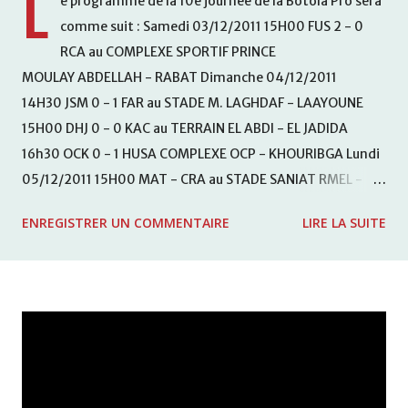
L
e programme de la 10e journée de la Botola Pro sera
comme suit : Samedi 03/12/2011 15H00 FUS 2 - 0
RCA au COMPLEXE SPORTIF PRINCE
MOULAY ABDELLAH - RABAT Dimanche 04/12/2011
14H30 JSM 0 - 1 FAR au STADE M. LAGHDAF - LAAYOUNE
15H00 DHJ 0 - 0 KAC au TERRAIN EL ABDI - EL JADIDA
16h30 OCK 0 - 1 HUSA COMPLEXE OCP - KHOURIBGA Lundi
05/12/2011 15H00 MAT - CRA au STADE SANIAT RMEL -
TETOUANE 15h00 IZK - CODM au STADE 18 NOVEMBRE -
ENREGISTRER UN COMMENTAIRE
LIRE LA SUITE
KHEMISET Mardi 06/12/2011 15H00 WAF - OCS au
COMPLEXE SPORTIF DE FES - FES WAC - MAS Reporté pour
cause de finale de la coupe de la CAF COMPLEXE SPORTIF
MOHAMMED VCASABLANCA