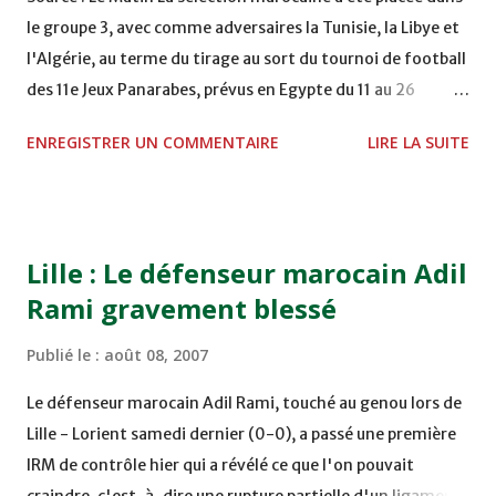
le groupe 3, avec comme adversaires la Tunisie, la Libye et
l'Algérie, au terme du tirage au sort du tournoi de football
des 11e Jeux Panarabes, prévus en Egypte du 11 au 26
novembre prochain, effectué mardi au Caire. Les
ENREGISTRER UN COMMENTAIRE
LIRE LA SUITE
rencontres de ce groupe purement maghrébin auront lieu
à Alexandrie, alors que les matches du groupe 1, qui
comprend l'Egypte, le Yémen, l'Arabie Saoudite et le
Soudan, auront lieu au Caire. Le groupe 2 (Ismaïlia) est
Lille : Le défenseur marocain Adil
composé du Koweït, de Qatar et des Emirats Arabes Unis,
Rami gravement blessé
alors que la Syrie, le Liban et la Palestine en découdront
dans le cadre du groupe 4 (Port Saïd). Les prochains Jeux
Publié le :
août 08, 2007
Panarabes réuniront quelque 7.000 sportifs, représentant
22 pays dans 32 épreuves.
Le défenseur marocain Adil Rami, touché au genou lors de
Lille - Lorient samedi dernier (0-0), a passé une première
IRM de contrôle hier qui a révélé ce que l'on pouvait
craindre, c'est-à-dire une rupture partielle d'un ligament