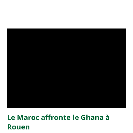
les Latics deux Néerlandais, Mario Melchiot et Denny
Landzaat. Bouaouzan, 23 ans, avait notamment purgé six
mois de prison en 2004 après avoir cassé la jambe de
l'attaquant du club néerlandais des Go Ahead Eagles, Nils
Kokmeijer.
Le Maroc affronte le Ghana à
Rouen