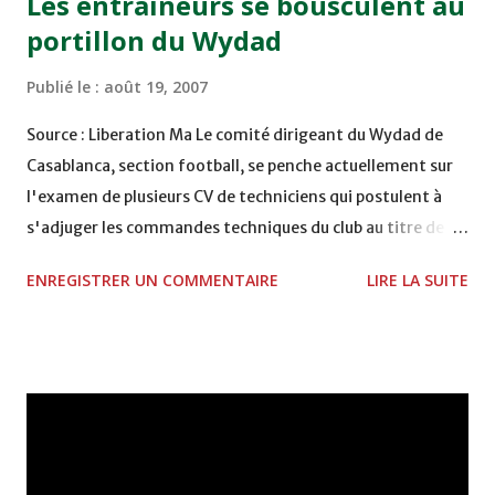
Les entraîneurs se bousculent au
portillon du Wydad
Publié le :
août 19, 2007
Source : Liberation Ma Le comité dirigeant du Wydad de
Casablanca, section football, se penche actuellement sur
l'examen de plusieurs CV de techniciens qui postulent à
s'adjuger les commandes techniques du club au titre de la
prochaine saison qui dévutera le 22 septembre prochain. Il
ENREGISTRER UN COMMENTAIRE
LIRE LA SUITE
semblerait que deux candidatures retiennent plus que
d'autres l'attention des superviseurs des Rouges. Il s'agit
de celles de Patrice Neveu et de Laurent Fournier, deux
cadres français qui se trouvent actuellement au Maroc.
Hormis ces deux candidatures, il y a lieu de signaler que les
dirigeants du WAC ont eu également des contacts avec le
cadre marocain Abdellah Blinda, remercié du FUS, et