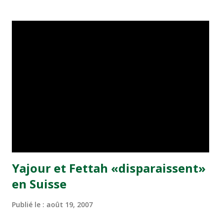
Clorado Rapids en échange du joueur Kyle Beckerman.
''Rapids est heureux de s'offrir les services de Mehdi
Bellouchy, un autre attaquant, qui apportera une créativité
juvénile au club'', a déclaré Fernando Clavijo, entraîneur de
l'équipe. Né à Casablanca en avril 1983, Bellouchy a fait ses
débuts au Raja de Casablanca et a joué pour les sélections
nationales marocaines de moins de 16 ans avant
d'émigrer en 2002 aux Etats-Unis. Diplômé en 2002 du
collège Henry Gunn à Pablo Alto (Californie), Bellouchy a
fait étalage de son talent au sein de plusieurs équipes
univer...
Yajour et Fettah «disparaissent»
en Suisse
Publié le :
août 19, 2007