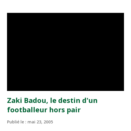
transformé par Mourad Batana, les leaders du
championnat ont maintenu leur pression sur le but des
joueurs soussis, et ont réussi à mener au score à la dernière
minute du temps réglementaire grâce à un but de Mourad
Benchrifa. Son poursuivant direct le CRA de son coté a
chuté à domicile face à l'OCK sur le score de 0 - 2. La
bonne affaire de la semaine a été réalisée par le Moghreb
de Tetouan qui s'est hissé à la deuxième place après avoir
remporté trois précieux points sur la pelouse du complexe
Moulay Abdallah face aux FAR grâce à un but marqué par
Abdeladim Khadrouf à la 61e...
Zaki Badou, le destin d'un
footballeur hors pair
Publié le :
mai 23, 2005