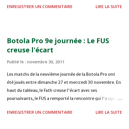
STADE M. LAGHDAF - LAAYOUNE 15H00 DHJ 0 - 0 KAC au
ENREGISTRER UN COMMENTAIRE
LIRE LA SUITE
TERRAIN EL ABDI - EL JADIDA 16h30 OCK 0 - 1 HUSA
COMPLEXE OCP - KHOURIBGA Lundi 05/12/2011
15H00 MAT - CRA au STADE SANIAT RMEL - TETOUANE
15h00 IZK - CODM au STADE 18 NOVEMBRE - KHEMISET
Botola Pro 9e journée : Le FUS
Mardi 06/12/2011 15H00 WAF - OCS au COMPLEXE SPORTIF
creuse l'écart
DE FES - FES WAC - MAS Reporté pour cause de finale de la
coupe de la CAF COMPLEXE SPORTIF MOHAMMED
Publié le :
novembre 30, 2011
VCASABLANCA
Les matchs de la neuvième journée de la Botola Pro ont
été joués entre dimanche 27 et mercredi 30 novembre. En
haut du tableau, le Fath creuse l'écart avec ses
poursuivants, le FUS a remporté la rencontre qui l'a opposé
à la Hassania d'Agadir au stade Al Inbiâat sur le score de 1 -
ENREGISTRER UN COMMENTAIRE
LIRE LA SUITE
2, Badr Kachani a ouvert la marque à la 38e pour les
visiteurs qui ont été rattrapés à la 74e sur un penalty