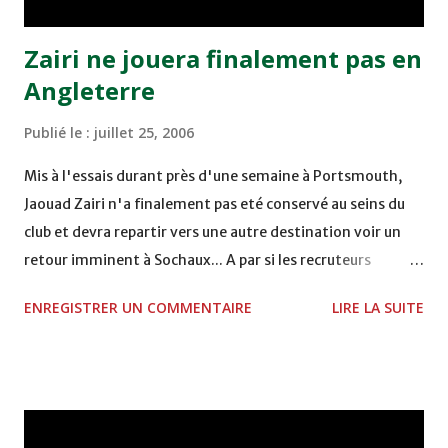
2009 et le champion to...
Zairi ne jouera finalement pas en
Angleterre
Publié le :
juillet 25, 2006
Mis à l'essais durant près d'une semaine à Portsmouth,
Jaouad Zairi n'a finalement pas eté conservé au seins du
club et devra repartir vers une autre destination voir un
retour imminent à Sochaux... A par si les recruteurs
Italiens décide de changer les choses... Grosse déception,
ENREGISTRER UN COMMENTAIRE
LIRE LA SUITE
une nouvelle fois, pour Zairi et tous ses fans qui voyaient
déja leur chouchou enflammer les travées des plus grands
stades Anglais...au final, ce n'était qu'un simple feu de
paille. Pourquoi n'a t-il pas eté gardé ? Tout le monde se
pose la question d'autant plus étonnant encore, qu'il