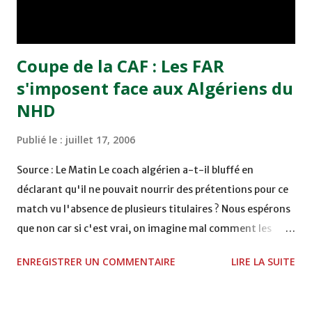
(Raja Casablanca). 13. Mouhcine Moutouali (Raja
Casablanca). 14. Tarik Bendamou (Raja Casablanca). 15.
Abdelouahed Chakhsi (Raja Casab...
Coupe de la CAF : Les FAR
s'imposent face aux Algériens du
NHD
Publié le :
juillet 17, 2006
Source : Le Matin Le coach algérien a-t-il bluffé en
déclarant qu'il ne pouvait nourrir des prétentions pour ce
match vu l'absence de plusieurs titulaires ? Nous espérons
que non car si c'est vrai, on imagine mal comment les
militaires pourront-ils conserver leur acquis au match
ENREGISTRER UN COMMENTAIRE
LIRE LA SUITE
retour si les absents seraient là. Tous ceux qui ont suivi ce
match ont été surpris par la petite forme des coéquipiers
d'Ouchla. Ils jouèrent sur les pointes des pieds,