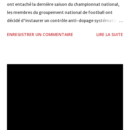
ont entaché la dernière saison du championnat national,
les membres du groupement national de football ont
décidé d'instaurer un contrôle anti-dopage systématique.
En clair, à la fin des matchs, deux ou trois joueurs seront
ENREGISTRER UN COMMENTAIRE
LIRE LA SUITE
désignés par tirage au sort pour se soumettre à cet
examen. Une décision historique prise par le GNF pour
assainir un secteur qui traîne une sale réputation. Il est de
notoriété publique que de nombreux joueurs se dopent
avant les matchs pour maximiser leurs prestations. Ce qui
est anormal, c'est que cette tâche soit confiée au
laboratoire de la gendarmerie pour analyse des
échantillons. La fédération est présidée par le patron des
gendarmes et parmi ses équipes on compte une équipe de
l'armée, les FAR en l'occurrence. Cela s'appelle être partie
prenante et arbitre en même temps. Ce qui est loin d'être
sain. Il aurait été plus logique de déléguer cette tâche à un