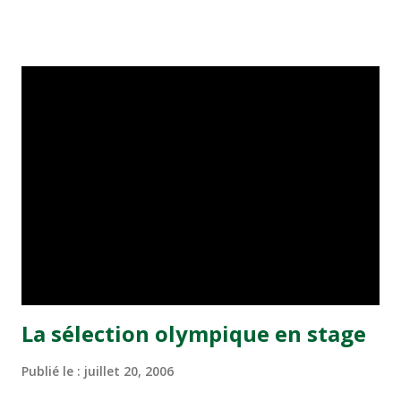
d’une date à une autre, voire aux calendes grecques. Les
parents se mêlent à la danse n’ayant pas gobé que l’on ait
déçu de manière «si inhumain» leur progéniture et
ajoutent que ce n’est pas de la sorte que l’on pourrait
contribuer à la formation de jeunes footballeurs. Après un
silence-radio qui traduisait sans doute une certaine gêne,
le président Fechtali a pris le taureau par les cornes pour
déclarer que l’on avait peur du «hrig», certains joueurs,
croit-on savoir, se seraient d’ores et déjà arrangé pour
prendre la clé des champs une fois en Espagne. Quelques
parents ne l’entendent pas de cette oreille. S’il y a
quelques suspectes, ils doiven...
La sélection olympique en stage
Publié le :
juillet 20, 2006