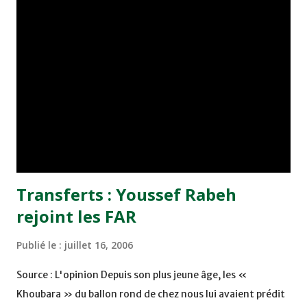
qu'il a vu jouer contre le WAC et le RCA. Tous les
phosphatiers sont motivés pour cette confrontation.
Même si certains éléments ne seront pas alignés tels
que,le buteur Souari, Fellah, Akaddar et Aqqal,a-il ajouté.
Pour ce duel serré, l'OCK a repris ses séances
d'entraînements depuis le 03 juillet au complexe OCP,
spécialement axées sur la condition physique et
orientations tactiques,surtout que les éléments de
l'adversaire sont de grande taille, avec d...
Transferts : Youssef Rabeh
rejoint les FAR
Publié le :
juillet 16, 2006
Source : L'opinion Depuis son plus jeune âge, les «
Khoubara » du ballon rond de chez nous lui avaient prédit