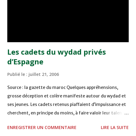
Riyad (A. Saoudite) - Al-Aqariya Abdi (Djibouti). • Al Ittihad
Jeddah (A. Saoudite) - Olympique Khouribga (Maroc). •
Raja Casablanca (Maroc) - Chabab Tulkaram (Palestine). •
Ismaïlia (Egypte) - Arbil (Irak). • Al Ahly Dubaï (EAU) - Al
Kuwait Kaifan (Koweït). • ENPPI Club (...
Les cadets du wydad privés
d’Espagne
Publié le :
juillet 21, 2006
Source : la gazette du maroc Quelques appréhensions,
grosse déception et colère manifeste autour du wydad et
ses jeunes. Les cadets retenus piaffaient d’impuissance et
cherchent, en principe du moins, à faire valoir leur talent
dans le pays des Raoul, Torres et autres Casillas. Mais le
ENREGISTRER UN COMMENTAIRE
LIRE LA SUITE
voyage annoncé se faisait trop attendre, et ainsi renvoyé