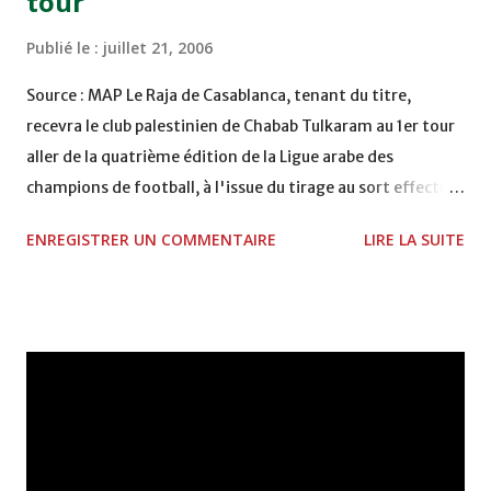
tour
Publié le :
juillet 21, 2006
Source : MAP Le Raja de Casablanca, tenant du titre,
recevra le club palestinien de Chabab Tulkaram au 1er tour
aller de la quatrième édition de la Ligue arabe des
champions de football, à l'issue du tirage au sort effectué
jeudi à Jeddah. Les matches aller se joueront à partir du 15
ENREGISTRER UN COMMENTAIRE
LIRE LA SUITE
septembre prochain, tandis que la phase retour débutera
le 21 octobre. Les deux autres représentants du Maroc
dans cette compétition arabe, à savoir l'Olympique de
Khouribga et le COD de Meknès, auront comme
adversaires, respectivement, les clubs saoudien d'Al
Ittihad de Jeddah et égyptien de Zamalek. Voici, par
ailleurs, le programme complet des matches du 1er tour
(aller) : • Zamalek (Egypte) - COD Meknès (Maroc). • Al Nasr