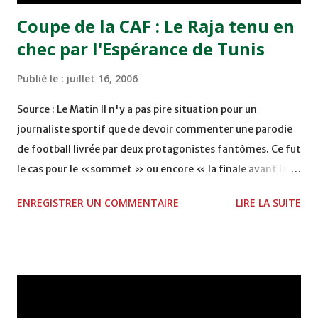
Coupe de la CAF : Le Raja tenu en
chec par l'Espérance de Tunis
Publié le :
juillet 16, 2006
Source : Le Matin Il n'y a pas pire situation pour un
journaliste sportif que de devoir commenter une parodie
de football livrée par deux protagonistes fantômes. Ce fut
le cas pour le «sommet » ou encore « la finale avant la
lettre » entre deux grands ogres à la fois maghrébins et
ENREGISTRER UN COMMENTAIRE
LIRE LA SUITE
africains. Un match qui aura finalement donné raison aux
absents. Il s'est joué au Complexe Prince Moulay Abdallah
à Rabat devant des gradins quasiment déserts. A qui la
faute ? Les index sont pointés vers les responsables de la
programmation. Est-il vraiment sensé de programmer un
tel match en plein été, en période de grandes vacances et