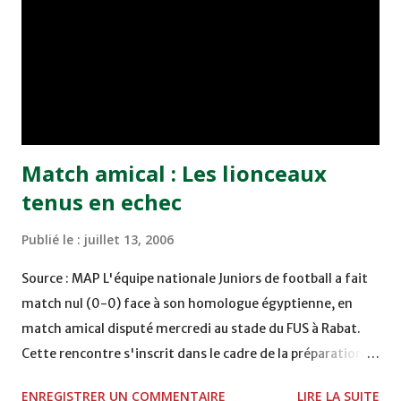
ce fameux «forfait» déclaré par les Verts lors de la Coupe
du Trône contre le Hassania d'Agadir, la lecture par le
secrétaire général Mustapha Hannaoui d'un rapport moral
de 31 pages en …42 minutes ! Et enfin les prises de bec des
adhérents entre eu...
Match amical : Les lionceaux
tenus en echec
Publié le :
juillet 13, 2006
Source : MAP L'équipe nationale Juniors de football a fait
match nul (0-0) face à son homologue égyptienne, en
match amical disputé mercredi au stade du FUS à Rabat.
Cette rencontre s'inscrit dans le cadre de la préparation
des deux équipes pour les éliminatoires de la Coupe
ENREGISTRER UN COMMENTAIRE
LIRE LA SUITE