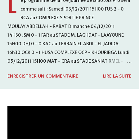
L
e programme de la 10e journée de la Botola Pro sera
comme suit : Samedi 03/12/2011 15H00 FUS 2 - 0
RCA au COMPLEXE SPORTIF PRINCE
MOULAY ABDELLAH - RABAT Dimanche 04/12/2011
14H30 JSM 0 - 1 FAR au STADE M. LAGHDAF - LAAYOUNE
15H00 DHJ 0 - 0 KAC au TERRAIN EL ABDI - EL JADIDA
16h30 OCK 0 - 1 HUSA COMPLEXE OCP - KHOURIBGA Lundi
05/12/2011 15H00 MAT - CRA au STADE SANIAT RMEL -
TETOUANE 15h00 IZK - CODM au STADE 18 NOVEMBRE -
ENREGISTRER UN COMMENTAIRE
LIRE LA SUITE
KHEMISET Mardi 06/12/2011 15H00 WAF - OCS au
COMPLEXE SPORTIF DE FES - FES WAC - MAS Reporté pour
cause de finale de la coupe de la CAF COMPLEXE SPORTIF
MOHAMMED VCASABLANCA