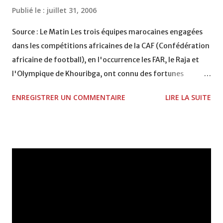
Publié le :
juillet 31, 2006
Source : Le Matin Les trois équipes marocaines engagées
dans les compétitions africaines de la CAF (Confédération
africaine de football), en l'occurrence les FAR, le Raja et
l'Olympique de Khouribga, ont connu des fortunes
diverses. Le club khouribgui a été le premier à connaître les
ENREGISTRER UN COMMENTAIRE
LIRE LA SUITE
joies de la qualification. Les hommes de Mustapha Madih
ont pris le meilleur sur le club du Hilal du Soudan. Ce dernier
n'a pu résister aux assauts répétés des Marocains qui ont
pu rendre visite par deux fois aux filets des Soudanais
impuissants. Une victoire qui démontre, si besoin est, de la
maturité du club de Khouribga. Ce dernier prend goût aux
compétitions africaines. Ses bonnes prestations lui ont
valu les louanges de ses adversaires. Quant au champion
en titre dans cette compétition, le club des FAR, il a été