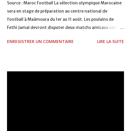
Source : Maroc Football La sélection olympique Marocaine
sera en stage de préparation au centre national de
football à Maâmoura du 1er au 11 août. Les poulains de
Fethi Jamal devront disputer deux matchs amicaux contre
leurs homologues Sénégalais, le 16 août, puis Tunisiens, le
ENREGISTRER UN COMMENTAIRE
LIRE LA SUITE
3 septembre. A noter que les joueurs convoqués pour ce
premier stage évoluent tous en championnat national. Ci-
aprés la liste des lionceaux convoqués pour la
concentration : 1. Hassan Boumezgane (AS. Salé). 2.
Brahim El Bahri (FAR). 3. Youssef Rabeh (FAR). 4. Chakib
Benzoukane (Kawkab Marrakech). 5. Mohamed Amine
Bourkadi (Moghreb de Fès). 6. Mohamed Berrabeh
(Mouloudia d'Oujda). 7. Yassine Amlil (Olympique
Khouribga). 8. Mohamed Ouganna (Olympique Khouribga).
9. Adil Karma (Olympic Safi). 10. Amine Samsam (Olympic
Safi). 11. Saïd Fatah (Raja Casablanca). 12. Mouhssine Iajour