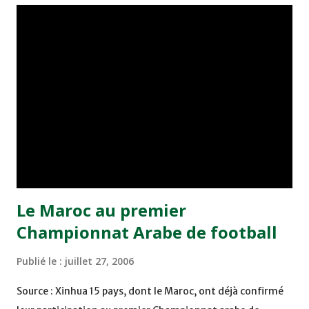
leur base. Une tâche qui ne sera pas de tout repos pour les
coéquipiers de Kaddioui devant une formation algérienne
qui leur a tenu tête à Rabat et failli arracher un nul
précieux. Devant leur public, les Nahdistes tâcheraient de
rétablir l'équilibre le plus vite possible avant de chercher à
donner le «coup de grâce». Le club des FAR, conscient
qu'Alger constitue une étape cruciale de sa campagne de
défense du titre africain, pourrait profiter de
l'enthousiasm...
Le Maroc au premier
Championnat Arabe de football
Publié le :
juillet 27, 2006
Source : Xinhua 15 pays, dont le Maroc, ont déjà confirmé