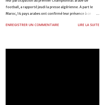
leur participation au premier Championnat arabe de
football, a rapporté jeudi la presse algérienne. A part le
Maroc, 14 pays arabes ont confirmé leur présence à ce
rendez-vous, à savoir: la Tunisie, l'Algérie, les Emirats
ENREGISTRER UN COMMENTAIRE
LIRE LA SUITE
arabes unis, les Comores, Djibouti, l'Arabie saoudite, le
Soudan, la Syrie, la Somalie, l'Irak, le Liban, la Libye, la
Mauritanie et le Yémen, selon la même source. Selon les
organisateurs, le premier tour préliminaire du
Championnat arabe, prévu au Yémen du 14 au 21 décembre
2006, concernera les 8 sélections classées entre la 14ème
et la 22ème position au classement de l'Union arabe de
football. Les deux meilleurs équipes seront qualifiées à la
seconde phase qui, prévue entre 2007 et 2008,
regroupera 16 sélections réparties en 4 groupes avec des
matchs en aller et retour. Les deux premiers de chaque
groupe participeront à la phase finale qui se déroulera en