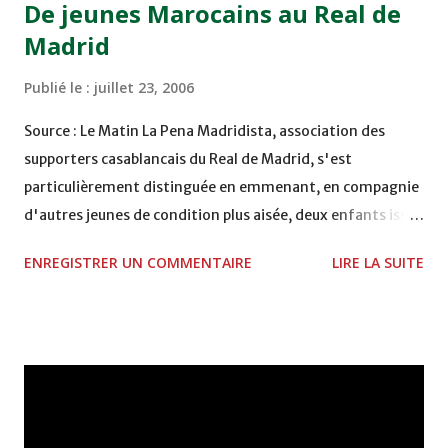
De jeunes Marocains au Real de
Madrid
Publié le :
juillet 23, 2006
Source : Le Matin La Pena Madridista, association des
supporters casablancais du Real de Madrid, s'est
particulièrement distinguée en emmenant, en compagnie
d'autres jeunes de condition plus aisée, deux enfants issus
de deux maisons de bienfaisance : celle de Sidi Bernoussi
ENREGISTRER UN COMMENTAIRE
LIRE LA SUITE
et celle de Aïn Chock. Il s'agit de El Yazid Ziraoui et
Abdelhak Elazrak. Le premier, petit de taille, mais grand
footballeur d'avenir. Le second, bon footballeur
également, mais très studieux puisqu'il est le premier de
toute de son école. Il serait superflu de décrire la joie de
tous ces garçons à l'idée de fouler la pelouse du mythique
stade Santiago Bernabeu et côtoyer ou suivre de visu les