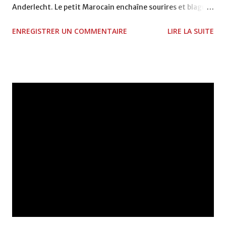
Anderlecht. Le petit Marocain enchaîne sourires et blagues
auprès de tous ses équipiers dans la plus grande
ENREGISTRER UN COMMENTAIRE
LIRE LA SUITE
décontraction : il semble déjà pleinement intégré dans
son nouveau club. "C'est vrai que je me sens très bien ici,
confie l'ancien Gantois. Je suis par nature quelqu'un de
très ouvert. À l'entraînement, je m'amuse beaucoup.
L'entraîneur nous fait souvent travailler avec la balle au
pied et ce n'est pas pour me déplaire. Nous développons un
style de jeu qui me convient tout à fait." Sa technique,
nettement au-dessus de la moyenne, lui offre une arme
de choix pour séduire le public du Parc Astrid. "Samedi,
contre Zulte-Waregem, j'ai pu sentir une certaine chaleur
entre les supporters et moi. Ça m'a fait très plaisir. Nos
fans viennent pour voir du beau football...