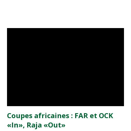
l’équipe. Banal ? Peut-être. Sauf que les deux disparus en
question sont deux gosses de moins de 15 ans (il s’agissait
de l’équipe minimes du WAC). L’incident, qui a eu lieu en
début de semaine, nous a été confirmé par un dirigeant du
club casablancais. “Un des deux encadreurs qui
accompagnaient l’équipe est resté à Paris 24 heures de
plus pour tenter de retrouver les gosses, en vain”. Les
minimes sont donc retournés au Maroc sans les deux
disparus et, jusqu’en fin de semaine, on ignorait si la
disparition des deux gosses était un accident ou une
opération de “hrig”.
Coupes africaines : FAR et OCK
«In», Raja «Out»