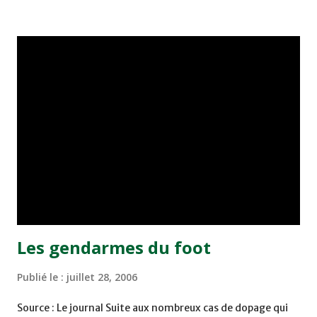
Né au Maroc, Kamal Ouejdide rejoint la France pour faire
ses classes au centre de formation du Stade Malherbe de
Caen. Il découvre rapidement le professionnalisme,
puisqu'il intègre en 1998 le groupe pro qui évolue en
deuxième division. Il joue ses premiers matchs à ce niveau
l'année suivante, avant d'être prêté au Red Star pour
s'aguerrir en National lors de la saison 2000-2001. De
retour en Normandie en 2001-2002, Kamal Ouejdide n'a
pas assez de temps de jeu et tente alors sa chance à l'autre
bout du monde. C'est à Izmir en Turquie que Kamal pose
s...
Les gendarmes du foot
Publié le :
juillet 28, 2006
Source : Le journal Suite aux nombreux cas de dopage qui