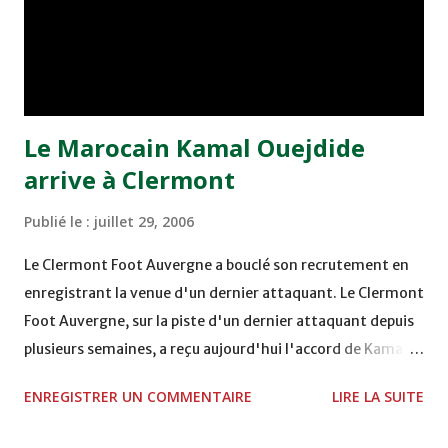
égal à lui-même. Les coéquipiers de Ajadou, très actif, ont
dominé le match de bout en bout. L'adversaire du jour,
Nasr Hussein Dey, a eu beau multiplié les actions, réitéré
le...
Le Marocain Kamal Ouejdide
arrive à Clermont
Publié le :
juillet 29, 2006
Le Clermont Foot Auvergne a bouclé son recrutement en
enregistrant la venue d'un dernier attaquant. Le Clermont
Foot Auvergne, sur la piste d'un dernier attaquant depuis
plusieurs semaines, a reçu aujourd'hui l'accord de Kamal
Ouejdide (26 ans). Contacté par un autre club de Ligue 2,
ENREGISTRER UN COMMENTAIRE
LIRE LA SUITE
Ouejdide a préféré répondre présent au projet sportif de
Didier Ollé-Nicolle. Le recrutement est désormais bouclé.