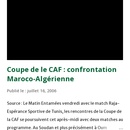
de grosses chaleurs ? Non, bien évidemment. Mais ce
prétexte n'est pas suffisant. Les Rajaouis ne pouvaient
nourrir de grandes ambitions en alignant une équipe de
réserve. Les Tunisiens ne pouvaient obtenir meilleur
résultat en optant pour une prudence trop exagérée. Cela
accoucha fatalement d'une couleuvre trop dure à avaler
par la poignée de spectateurs cla...
Coupe de le CAF : confrontation
Maroco-Algérienne
Publié le :
juillet 16, 2006
Source : Le Matin Entamées vendredi avec le match Raja-
Espérance Sportive de Tunis, les rencontres de la Coupe de
la CAF se poursuivent cet après-midi avec deux matches au
programme. Au Soudan et plus précisément à Oum