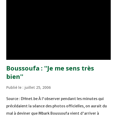
avait, soi-disant, impressionné, de toute sa classe , lors
des deux matchs amicaux disputés par Portsmouth. En ce
qui concerne Newcastle, ces derniers ont abandonné sa
piste puisqu'ils viennent tout juste de recruter l'ailier de
Chelsea, à savoir Damien Duff, l'international Irlandais.
Pour Zairi, il faut tourner la page et, dès à present, se
remettre à bien travailler pour attiser l...
Boussoufa : ''Je me sens très
bien''
Publié le :
juillet 25, 2006
Source : DHnet.be À l'observer pendant les minutes qui
précédaient la séance des photos officielles, on aurait du
mal à deviner que Mbark Boussoufa vient d'arriver à