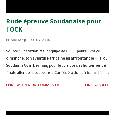
Rude épreuve Soudanaise pour
l'OCK
Publié le :
juillet 16, 2006
Source : Liberation Ma L'équipe de l'OCK poursuivra ce
dimanche, son aventure africaine en affrontant le Hilal du
Soudan, à Oum Derman, pour le compte des huitièmes de
finale aller de la coupe de la Confédération africaine (CAF).
La rencontre sera dirigée par un trio Libyen, composé de
ENREGISTRER UN COMMENTAIRE
LIRE LA SUITE
Wahid Tamoumi ( arbitre central), Fouad Mgharbi et Zayd
Youness Ahmed, tandis que le Djiboutien Houssein Faddoul
sera le commissaire du match. En prévision de cette
rencontre,Madih a indiqué qu'il connaît bien l'adversaire