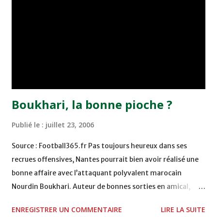
stars du football mondial, en l'occurrence Zidane,
Beckham, Batista, Roberto Carlos, Casillas, Raul… des
noms qui font rêver ! Des informations en provenance de
Madrid, où les jeunes se trouvent déjà, nous apprennent
que dès leur arrivée au campus du plus grand club du siècle,
les enfants ont vu ma...
Boukhari, la bonne pioche ?
Publié le :
juillet 23, 2006
Source : Football365.fr Pas toujours heureux dans ses
recrues offensives, Nantes pourrait bien avoir réalisé une
bonne affaire avec l’attaquant polyvalent marocain
Nourdin Boukhari. Auteur de bonnes sorties en amical,
l’ancien joueur de l’Ajax veut briller en L1. Nordin Boukhari
ENREGISTRER UN COMMENTAIRE
LIRE LA SUITE
brisera-t-il la malédiction ? Javier Mazzoni, Gaetano