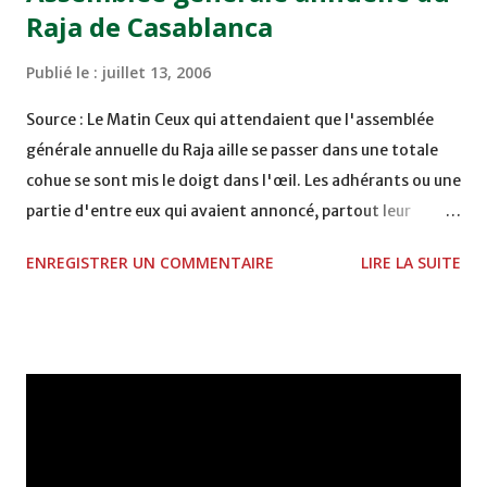
Raja de Casablanca
Publié le :
juillet 13, 2006
Source : Le Matin Ceux qui attendaient que l'assemblée
générale annuelle du Raja aille se passer dans une totale
cohue se sont mis le doigt dans l'œil. Les adhérants ou une
partie d'entre eux qui avaient annoncé, partout leur
mécontentement, se sont montré à la hauteur de la
ENREGISTRER UN COMMENTAIRE
LIRE LA SUITE
réputation du grand club qu'ils défendent. Loyalistes ou
opposants ne s'étaient manifestés qu'à la fin de
l'assemblée lorsque certains se sont rendu compte
qu'«ils ont été menés en bateau par leurs pairs !» Ce qui a
enfanté une fin de l'assemblée quelque peu
mouvementée. Pour en revenir à l'assemblée, elle fut
marquée par plusieurs faits saillants, dont notamment le
mot du président, Abdelhamid Souiri où il fut question de