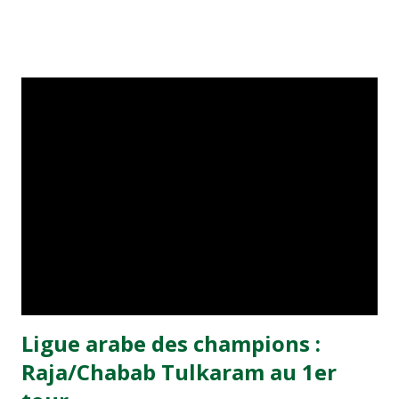
Giallanza, Pierre-Yves André… Le FC Nantes n’a pas
toujours connu ces dernières saisons une grande réussite
en matière de recrues offensives. Rares sont les
attaquants canaris à s’être distingués au classement des
buteurs depuis la formidable doublette Loko-Ouédec d’une
saison 1994-95 restés dans les annales de la maison jaune.
Et si Diallo a démontré lors du dernier exercice d’honnêtes
dispositions de buteurs (10 réalisations), le Malien pourrait
compter cette saison sur l’apport d’un Boukhari venu se
relancer sur les prés de Ligue 1. A 26 ans, l’international
marocain natif de Rotterdam (6 sélections, 1 but) a choisi
les bords de l’Erdre après une parent...
Ligue arabe des champions :
Raja/Chabab Tulkaram au 1er