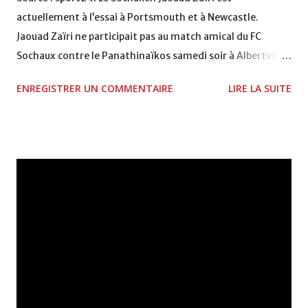
actuellement à l’essai à Portsmouth et à Newcastle.
Jaouad Zaïri ne participait pas au match amical du FC
Sochaux contre le Panathinaïkos samedi soir à Albertville
(2-2). Et pour cause, le Sochalien est actuellement en
ENREGISTRER UN COMMENTAIRE
LIRE LA SUITE
Angleterre où il essaye de séduire différents clubs.
L’international marocain a ainsi effectué deux essais avec
Portsmouth et Newcastle.