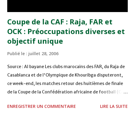
laboratoire indépendant...
Coupe de la CAF : Raja, FAR et
OCK : Préoccupations diverses et
objectif unique
Publié le :
juillet 28, 2006
Source : Al bayane Les clubs marocains des FAR, du Raja de
Casablanca et de l'Olympique de Khouribga disputeront,
ce week-end, les matches retour des huitièmes de finale
de la Coupe de la Confédération africaine de football (CAF)
avec des préoccupations diverses et l'unique objectif de
ENREGISTRER UN COMMENTAIRE
LIRE LA SUITE
poursuivre leur aventure africaine jusqu'au bout. Les
militaires, auteurs d'une victoire aux dernières 20
minutes du match aller à Rabat (2-0) face au club algérien
de Nasr Hussein Dey, seront appelés à confirmer loin de