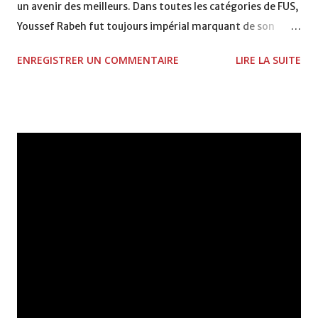
un avenir des meilleurs. Dans toutes les catégories de FUS,
Youssef Rabeh fut toujours impérial marquant de son
empreinte son passage. Tout heureux d’avoir finalement
ENREGISTRER UN COMMENTAIRE
LIRE LA SUITE
découvert un prodige, le FUS a voulu en faire un objet rare
qu’il faut à tout prix surveiller de plus près. Le jeune espoir,
qui avait énormément besoin d’espace pour peaufiner
davantage ses acquis, s’était retrouvé pris dans l’étau
d’une équipe où commençaient à germer des
complications. Le jeune homme allait même décider de
porter une autre nationalité...c’est tout dire. Le FUS qui
chérissait trop sa « pépite » faisait monter la barre de
son transfert très haut au point de faire hésiter les plus
tentants. Ce n’est qu’après que le jeune Youssef sera cédé à
Al Ahly. L’expérience dans le pays du Golfe bien que réussi
n’a pas trop été au goût du prodige marocain qui voyait
son avenir plutôt tracé du côté de l’Eu...