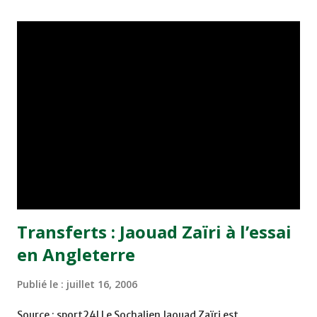
développant un football qui n'est pas le leur. Il est déjà
bien loin le temps où nos valeureux militaires jouaient avec
un coeur gros comme ça. D'aucuns argueront l'absence
d'éléments clés : Fadli et El Kaddioui. Tous les deux sont
suspendus pour des raisons diverses. La suspension d'El
Kaddioui serait liée à des raisons matérielles, comme cela
a été rapporté par certains journaux. Fadli, lui, a préféré
changer d'air. Le club des FAR, champion sortant de la
Coupe de la CAF, est l'équipe à battre. Et c...
Transferts : Jaouad Zaïri à l’essai
en Angleterre
Publié le :
juillet 16, 2006
Source : sport24l Le Sochalien Jaouad Zaïri est