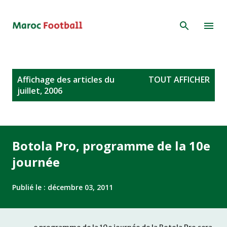
Accéder au contenu principal
A
Affichage des articles du
TOUT AFFICHER
r
juillet, 2006
t
i
c
l
Botola Pro, programme de la 10e
e
journée
s
Publié le :
décembre 03, 2011