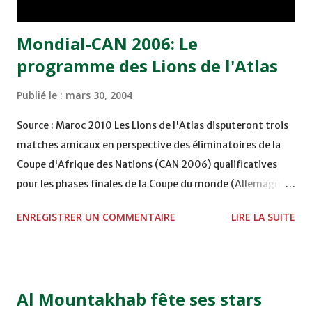
d'autre choix que de vaincre, loin...
Mondial-CAN 2006: Le
programme des Lions de l'Atlas
Publié le :
mars 30, 2004
Source : Maroc 2010 Les Lions de l'Atlas disputeront trois
matches amicaux en perspective des éliminatoires de la
Coupe d'Afrique des Nations (CAN 2006) qualificatives
pour les phases finales de la Coupe du monde (Allemagne).
Le premier match officiel de la sélection marocaine est
ENREGISTRER UN COMMENTAIRE
LIRE LA SUITE
prévu le 6 juin prochain contre la Malawi. Le protégés de
Zaki disputeront deux rencontres amicales,
respectivement, face à l'Angola (mercredi prochain à
Rabat) et l'Argentine (le 28 avril à Casablanca. Le
Al Mountakhab fête ses stars
troisième match est programmé pour le 18 août prochain,