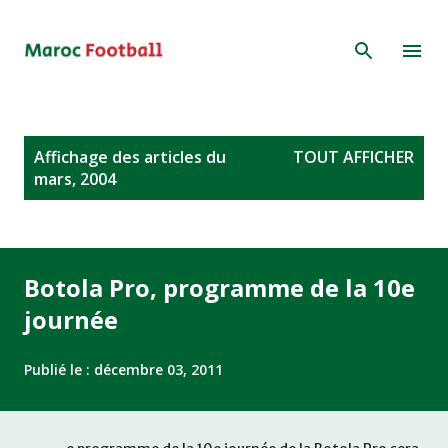
Accéder au contenu principal
A
Affichage des articles du
TOUT AFFICHER
r
mars, 2004
t
i
c
l
Botola Pro, programme de la 10e
e
journée
s
Publié le :
décembre 03, 2011