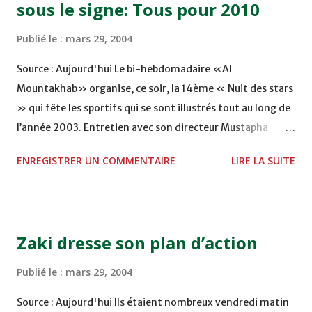
sous le signe: Tous pour 2010
contre un adversaire qui sera déterminé ultérieurement.
Les Lionceaux de l'Atlas évolueront dans le groupe E qui
Publié le :
mars 29, 2004
comprend également la Tunisie, le Kenya, la Guinée, le
Malawi et le Botswana. Le calendrier des matches jusqu'au
Source : Aujourd'hui Le bi-hebdomadaire «Al
4 septembre 2004 : 31 mars 2004 (Amical) : Maroc -
Mountakhab» organise, ce soir, la 14ème « Nuit des stars
Angola 28 avril 2004 (Amical) : Maroc - Argentine 6 juin
» qui fête les sportifs qui se sont illustrés tout au long de
2004 (Officiel) : Malawi - Maroc (Mondial et CAN 2006) 19
l’année 2003. Entretien avec son directeur Mustapha
juin 2004 (Officiel) : Maroc - Kenya (M...
Badri. ALM : Aujourd’hui, «Al Mountakhab» est à
ENREGISTRER UN COMMENTAIRE
LIRE LA SUITE
l’honneur avec la 14ème « Nuit des stars », quelle est la
particularité de cette édition? Mustapha Badri : La « Nuits
des stars » n’est pas uniquement l’anniversaire d’«Al
Mountakhab». C’est notre manière de fêter les sportifs
Zaki dresse son plan d’action
qui se sont illustrés tout au long de l’année 2003 d’une
part. C’est également un forum sportif qui réunit
Publié le :
mars 29, 2004
dirigeants, pratiquants et observateurs en un seul lieu,
Source : Aujourd'hui Ils étaient nombreux vendredi matin
dans une ambiance festive. Nous étions les premiers à