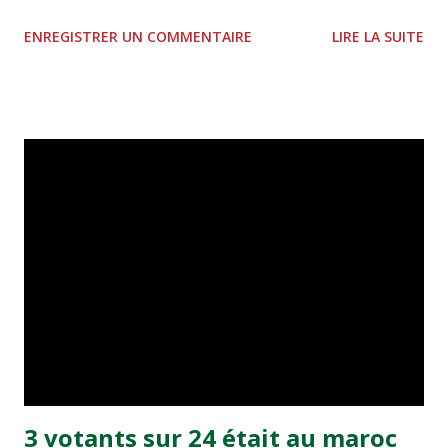
Résumé de l’épisode précédent : le Maroc est candidat,
ENREGISTRER UN COMMENTAIRE
LIRE LA SUITE
pour la quatrième fois de son histoire, à l’organisation de
la Coupe du monde. Notre dossier a été conçu dans le
scepticisme général, tant du côté de la FIFA que de la
population marocaine, toutes deux lassées de voir les
promesses s’accumuler et les déceptions avec. À deux mois
du scrutin décisif, prévu le 15 mai, la situation est très
différente. Pour le Marocain, ce qui était un rêve
prétentieux relève aujourd’hui d’une possibilité sérieuse. La
raison de ce retournement est claire : la performance des
Lions de l’Atlas en Tunisie. En arrivant en finale, après
avoir offert un beau spectacle tout au long du tournoi, les
joueurs de la nouvelle génération ont réconcilié les
Marocains avec le football. L’onde...
3 votants sur 24 était au maroc