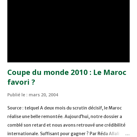
marocaine à l'organisation de la Coupe du monde 2010 de
Football, a indiqué le directeur des infrastructures, de la
sécurité et des services de l'association "Maroc 2010", M.
Youssef Benchekroun. Dans une déclaration jeudi à la MAP,
en marge d'une visite organisée au profit d'environ 40
journalistes marocains représentant différents médias
na...
Coupe du monde 2010 : Le Maroc
favori ?
Publié le :
mars 20, 2004
Source : telquel A deux mois du scrutin décisif, le Maroc
réalise une belle remontée. Aujourd’hui, notre dossier a
comblé son retard et nous avons retrouvé une crédibilité
internationale. Suffisant pour gagner ? Par Réda Allali