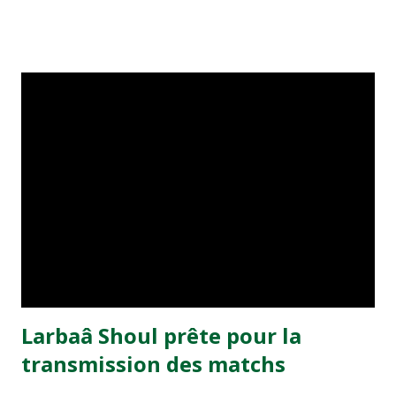
avril prochain au Complexe Mohammed V à Casablanca. Le
match a été prévu il y a bien des mois, avant la Coupe
d’Afrique des nations (Tunisie 2004). Il va sans dire que
l’équipe argentine est un excellent sparring-partner pour
le Onze national qui se prépare pour les éliminatoires de la
Coupe d’Afrique des nations et la Coupe du monde 2006.
L’Association Maroc 2010 veut faire de ce match une
occasion de promouvoir la candidature du Maroc pour
l’organisation de la Coupe du monde 2010. A l’occasion de
ce match, le Complexe Mohammed V sera fermé jusqu'au
jour de cette rencontre. Ainsi les matchs Raja de
Casablanca-Kawkab de Marrakech et Wydad de C...
Larbaâ Shoul prête pour la
transmission des matchs