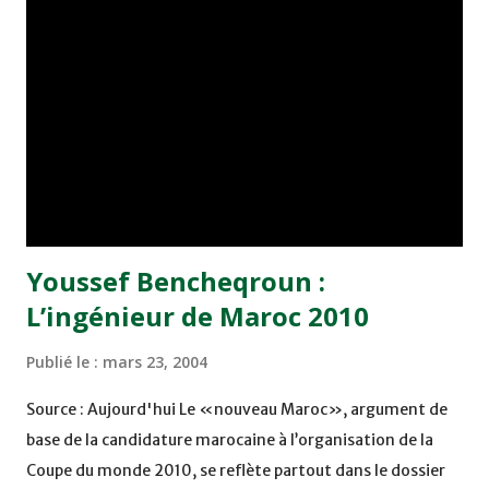
constater que c'est faux. Les travaux prendront fin sur ce
chantier en juin 2007. Le stade de Tanger aura une
capacité de 69.000 places. Si jamais l'organisation de
l'édition 2010 est confiée au Maroc, ce stade accueillera
une demi-finale. Le deuxième stade en construction est
celui de Marrakech. Le choix du site de construction de ce
stade obéit à plusieurs critères. D'abord, non loin de la ...
Youssef Bencheqroun :
L’ingénieur de Maroc 2010
Publié le :
mars 23, 2004
Source : Aujourd'hui Le «nouveau Maroc», argument de
base de la candidature marocaine à l’organisation de la
Coupe du monde 2010, se reflète partout dans le dossier