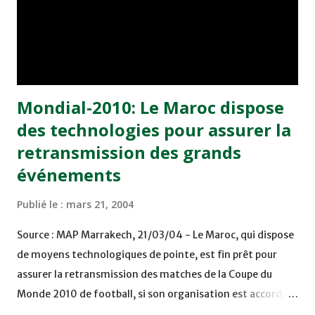
ses membres eu égard au respect dont il jouit notamment
auprès des membres du bureau exécutif de la FIFA, a
affirmé M. Benchekroun. Said Belkheyat est également
membr...
Mondial-2010: Le Maroc dispose
des technologies pour assurer la
retransmission des grands
événements
Publié le :
mars 21, 2004
Source : MAP Marrakech, 21/03/04 - Le Maroc, qui dispose
de moyens technologiques de pointe, est fin prêt pour
assurer la retransmission des matches de la Coupe du
Monde 2010 de football, si son organisation est accordée
au Royaume, a affirmé le président du Complexe