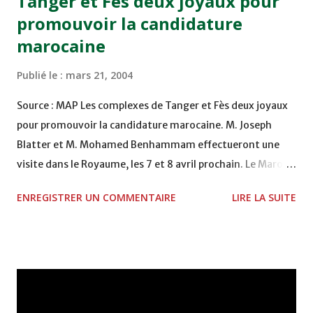
Tanger et Fès deux joyaux pour
promouvoir la candidature
marocaine
Publié le :
mars 21, 2004
Source : MAP Les complexes de Tanger et Fès deux joyaux
pour promouvoir la candidature marocaine. M. Joseph
Blatter et M. Mohamed Benhammam effectueront une
visite dans le Royaume, les 7 et 8 avril prochain. Le Maroc
mettra à profit le match devant l'opposer, le 28 avril
ENREGISTRER UN COMMENTAIRE
LIRE LA SUITE
prochain à Casablanca, à la sélection d'Argentine. Des
soirées pour promouvoir le dossier marocain seront
organisées sous le signe "le patrimoine sportif marocain".
Fès, 21/03/04 - Le complexe sportif de Tanger en cours de
construction, et celui de Fès dont les travaux ont pris fin,
sont des joyaux pour la promotion de la candidature