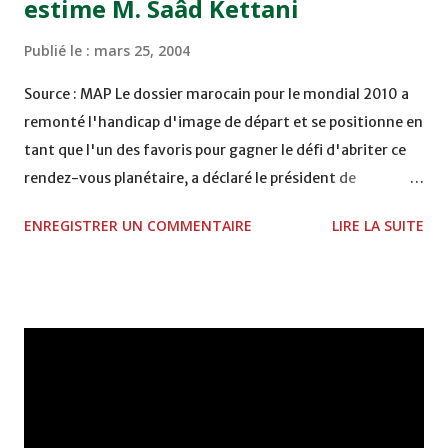
estime M. Saâd Kettani
Publié le :
mars 25, 2004
Source : MAP Le dossier marocain pour le mondial 2010 a
remonté l'handicap d'image de départ et se positionne en
tant que l'un des favoris pour gagner le défi d'abriter ce
rendez-vous planétaire, a déclaré le président de
l'Association Maroc 2010, M. Saâd Kettani. A cinquante
ENREGISTRER UN COMMENTAIRE
LIRE LA SUITE
jours de la décision finale, l'opération séduction est dans
sa phase ultime, dans les cent derniers mètres. "L'enjeu
est de taille et il faut redoubler d'efforts pour tenter de
convaincre, de s'assurer de la fidélité et de casser les blocs
des sympathies des uns et des autres", a-t-il indiqué dans
un entretien à la MAP. Au départ, la candidature
marocaine avait démarré avec un point au dessous de zéro
et c'était un véritable challenge. L'équipe, composée de