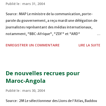
Publié le :
mars 31, 2004
Source : MAP Le ministre de la communication, porte-
parole du gouvernement, a reçu mardi une délégation de
journalistes représentant des médias internationaux,
notamment, "BBC-Afrique", "ZDF" et "ARD"
(Allemagne), "TV5" et "CFI" (France), "Dubai sport"
ENREGISTRER UN COMMENTAIRE
LIRE LA SUITE
(Emirats), "RFI" et "radio France-Maghreb". Le ministre
de la communication, porte-parole du gouvernement, M.
Nabil Benabdallah, a reçu mardi une délégation de
journalistes représentant des médias internationaux, qui
De nouvelles recrues pour
effectue actuellement une tournée au Maroc dans le cadre
Maroc-Angola
de la promotion de la candidature du Royaume pour
l'organisation du Mondial-2010 de football. En réponse
Publié le :
mars 30, 2004
aux questions des journalistes, le ministre a indiqué que la
candidature du Maroc jouit du soutien de tout le peuple
Source : 2M Le sélectionneur des Lions de l'Atlas, Baddou