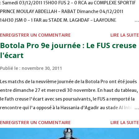
: Samedi 03/12/2011 15H00 FUS 2 - 0 RCA au COMPLEXE SPORTIF
de l’aîné de ses fils, Abdoulaye. Deux autres membres du
PRINCE MOULAY ABDELLAH - RABAT Dimanche 04/12/2011
Comité exécutif de la FIFA, également accompagnés de
14H30 JSM 0 - 1 FAR au STADE M. LAGHDAF - LAAYOUNE
leur épouse, séjournèrent à la même période à Marrakech.
15H00 DHJ 0 - 0 KAC au TERRAIN EL ABDI - EL JADIDA 16h30 OCK 0
Il s’agit de MM. Diakité (Mali) et Aloulou (Tunisie). 3
ENREGISTRER UN COMMENTAIRE
LIRE LA SUITE
- 1 HUSA COMPLEXE OCP - KHOURIBGA Lundi 05/12/2011
votants sur 24, se baladant dans les rues de M...
Botola Pro 9e journée : Le FUS creuse
15H00 MAT - CRA au STADE SANIAT RMEL - TETOUANE 15h00 IZK
l'écart
- CODM au STADE 18 NOVEMBRE - KHEMISET Mardi 06/12/2011
15H00 WAF - OCS au COMPLEXE SPORTIF DE FES - FES WAC - MAS
Publié le :
novembre 30, 2011
Reporté pour cause de finale de la coupe de la CAF COMPLEXE
SPORTIF MOHAMMED VCASABLANCA
Les matchs de la neuvième journée de la Botola Pro ont été joués
entre dimanche 27 et mercredi 30 novembre. En haut du tableau,
le Fath creuse l'écart avec ses poursuivants, le FUS a remporté la
rencontre qui l'a opposé à la Hassania d'Agadir au stade Al Inbiâat
sur le score de 1 - 2, Badr Kachani a ouvert la marque à la 38e pour
ENREGISTRER UN COMMENTAIRE
LIRE LA SUITE
les visiteurs qui ont été rattrapés à la 74e sur un penalty
transformé par Mourad Batana, les leaders du championnat ont