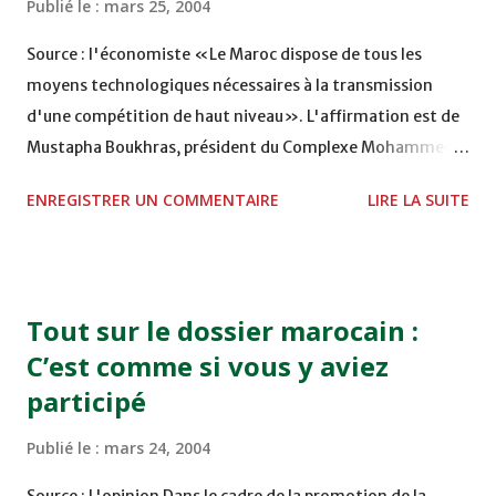
Publié le :
mars 25, 2004
Source : l'économiste «Le Maroc dispose de tous les
moyens technologiques nécessaires à la transmission
d'une compétition de haut niveau». L'affirmation est de
Mustapha Boukhras, président du Complexe Mohammed V
pour les télécommunications par satellites. Le complexe,
ENREGISTRER UN COMMENTAIRE
LIRE LA SUITE
construit sur une superficie de 50 ha dans la région de
Shoul à 30 km au nord de Rabat, est un véritable joyau de
technologie. C'est ce qui fait dire à Boukhras que “le
Maroc est fin prêt pour assurer comme il se doit la
Tout sur le dossier marocain :
transmission de tous les matchs de la Coupe du monde
C’est comme si vous y aviez
2010”. Il ne faut pas plus que quelques semaines pour que
participé
tout soit adapté au contexte de la Coupe du monde. Il ne
faut pas plus que quelques raccordements aux différentes
Publié le :
mars 24, 2004
unités, qui émettront à partir des stades, pour qu'il arrose
tous les pays du monde. Cela est rendu possible grâce au