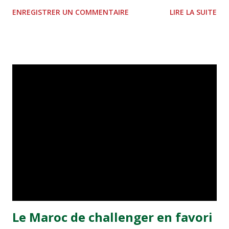
tours qui ont concerné les confrères étrangers, c’était au
ENREGISTRER UN COMMENTAIRE
LIRE LA SUITE
tour d’une trentaine de journalistes nationaux d’aller
constater sur le terrain l’avancement des travaux. C’était
plutôt rassurant La première étape de ce «mini-périple»
Casablanca-Tanger. A peine avait-on pris conscience du
décollage qu’il fallait se préparer pour l’atterrissage. Autre
atout de taille auquel les votants ne sauraient être
insensibles surtout qu’il s’applique à tous les sites et à
toutes les villes retenues pour accueillir les matches du
mondial 2010. Un échantillon de l’infrastructure hôtelière
servi le soir-même, via «le Movempik», un modèle du
genre que les invités du Mondial sauront apprécier à coup
sûr. Le lendemain une double visite s’imposait avec pour
entrée la nouvelle gare ferroviair...
Le Maroc de challenger en favori