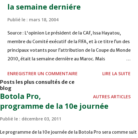
la semaine derniére
Publié le :
mars 18, 2004
Source : L'opinion Le président de la CAF, Issa Hayatou,
membre du Comité exécutif de la FIFA, et à ce titre l’un des
principaux votants pour l’attribution de la Coupe du Monde
2010, était la semaine dernière au Maroc. Mais
officiellement, sa présence n’avait rien à voir avec le
ENREGISTRER UN COMMENTAIRE
LIRE LA SUITE
football, il était là pour une question de femmes. Membre
Posts les plus consultés de ce
de la commission « Sport et Femmes » au sein du CIO, il
blog
est venu participer aux travaux de la session spéciale qu’a
Botola Pro,
AUTRES ARTICLES
consacrée le CIO à la place de la femme dans le sport,
programme de la 10e journée
réunion qui s’est tenue du 8 au 10 mars dernier à
Publié le :
décembre 03, 2011
Marrakech. Cependant, Issa Hayatou, à la clôture des
travaux du CIO, s’est offert deux jours de repos dans la
Le programme de la 10e journée de la Botola Pro sera comme suit
capitale du Sud, accompagné de son épouse Marie Pierre et