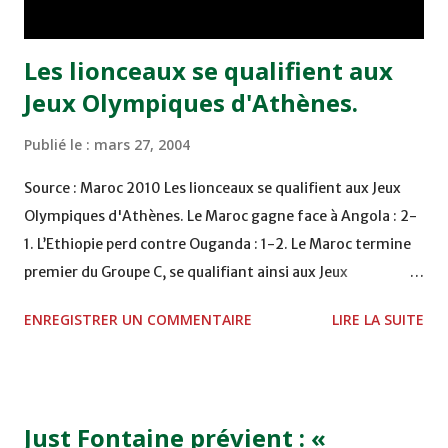
deuxième place qui nous priverait d’une présence ...
Les lionceaux se qualifient aux
Jeux Olympiques d'Athènes.
Publié le :
mars 27, 2004
Source : Maroc 2010 Les lionceaux se qualifient aux Jeux
Olympiques d'Athènes. Le Maroc gagne face à Angola : 2-
1. L’Ethiopie perd contre Ouganda : 1-2. Le Maroc termine
premier du Groupe C, se qualifiant ainsi aux Jeux
Olympiques d'Athènes. Les deux buts des Lionceaux de
ENREGISTRER UN COMMENTAIRE
LIRE LA SUITE
l'Atlas ont été marqués par Bouabid Bouden (14è, 38è sur
penalty). L'unique but des angolais a été inscrit par
Antonio Mendonca (35è). A Kampala L’Ethiopie perd
devant l'Ouganda (2-1). Félicitations aux lionceaux de
Just Fontaine prévient : «
l’Atlas. Classement final du groupe C : Pts J G N P Bp Bc Dif