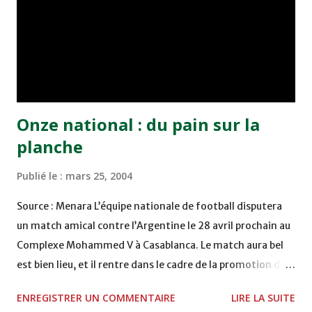
jeunes managers nationaux consolidée par l'apport
d'experts chevronnés au fait de la culture de la FIFA, a pris
à bras le corps ce dossier avec l'envie de gagner." C'est un
groupe compl...
Onze national : du pain sur la
planche
Publié le :
mars 25, 2004
Source : Menara L’équipe nationale de football disputera
un match amical contre l’Argentine le 28 avril prochain au
Complexe Mohammed V à Casablanca. Le match aura bel
est bien lieu, et il rentre dans le cadre de la promotion de
la candidature du Maroc pour le Mondial 2010. L’équipe
ENREGISTRER UN COMMENTAIRE
LIRE LA SUITE
nationale rencontrera l’Argentine en match amical le 28