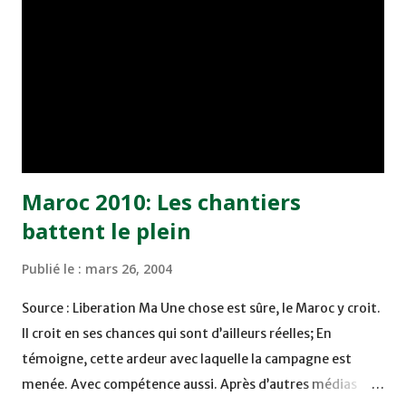
très proche de la victoire finale ; il ne faut pas jouer à la
carte de la compensation comme à la carte de... Mandela ;
l’apartheid, le Maroc n’a jamais connu ce genre de
situation, messieurs les votants, en leur âme et
conscience ne doivent pas sacrifier la planète football
(joueurs et supporters) pou...
Maroc 2010: Les chantiers
battent le plein
Publié le :
mars 26, 2004
Source : Liberation Ma Une chose est sûre, le Maroc y croit.
Il croit en ses chances qui sont d’ailleurs réelles; En
témoigne, cette ardeur avec laquelle la campagne est
menée. Avec compétence aussi. Après d’autres médias