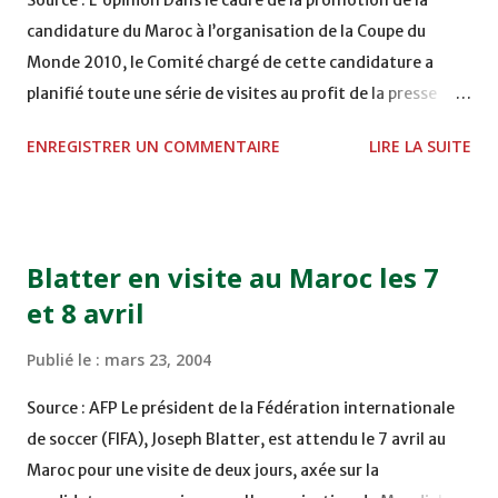
Source : L'opinion Dans le cadre de la promotion de la
réseau haut débit développé. Le Maroc, rappelle Mustapha
candidature du Maroc à l’organisation de la Coupe du
Boukhras, est connecté aux principaux réseaux
Monde 2010, le Comité chargé de cette candidature a
satellitaires, notamment Arabsat, Eutelsat ...
planifié toute une série de visites au profit de la presse
internationale et nationale. Ces visites ont pour but de
ENREGISTRER UN COMMENTAIRE
LIRE LA SUITE
faire découvrir aux médias étrangers les possibilités et les
capacités de notre pays à accueillir cet événement
mondial. Quatre média-tours ont été déjà organisés ces
dernières semaines. Ils ont permis à la presse étrangère de
Blatter en visite au Maroc les 7
constater de visu les grands chantiers déjà entamés dans
et 8 avril
les principaux sites désignés, pour abriter les compétitions
du mondial à savoir Casablanca, Rabat, Marrakech, Agadir,
Publié le :
mars 23, 2004
El Jadida, Tanger, Fès et Meknès. Plus de 70 journalistes
internationaux se sont rendus sur ces lieux et ont pu
Source : AFP Le président de la Fédération internationale
s’encquérir des travaux en cours de réalisation. Pour que la
de soccer (FIFA), Joseph Blatter, est attendu le 7 avril au
presse nationale ne soit pas en reste, le Comité de la
Maroc pour une visite de deux jours, axée sur la