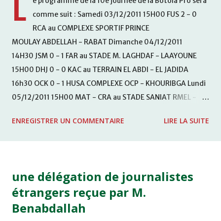
L
e programme de la 10e journée de la Botola Pro sera
comme suit : Samedi 03/12/2011 15H00 FUS 2 - 0
RCA au COMPLEXE SPORTIF PRINCE
MOULAY ABDELLAH - RABAT Dimanche 04/12/2011
14H30 JSM 0 - 1 FAR au STADE M. LAGHDAF - LAAYOUNE
15H00 DHJ 0 - 0 KAC au TERRAIN EL ABDI - EL JADIDA
16h30 OCK 0 - 1 HUSA COMPLEXE OCP - KHOURIBGA Lundi
05/12/2011 15H00 MAT - CRA au STADE SANIAT RMEL -
TETOUANE 15h00 IZK - CODM au STADE 18 NOVEMBRE -
ENREGISTRER UN COMMENTAIRE
LIRE LA SUITE
KHEMISET Mardi 06/12/2011 15H00 WAF - OCS au
COMPLEXE SPORTIF DE FES - FES WAC - MAS Reporté pour
cause de finale de la coupe de la CAF COMPLEXE SPORTIF
MOHAMMED VCASABLANCA
une délégation de journalistes
étrangers reçue par M.
Benabdallah