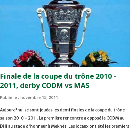
maintenu leur pression sur le but des joueurs soussis, et ont réussi
à mener au score à la dernière minute du temps réglementaire
grâce à un but de Mourad Benchrifa. Son poursuivant direct le
CRA de son coté a chuté à domicile face à l'OCK sur le score de 0 -
2. La bonne affaire de la semaine a été réalisée par le Moghreb de
Tetouan qui s'est hissé à la deuxième place après avoir remporté
trois précieux points sur la pelouse du complexe Moulay Abdallah
face aux FAR grâce à un but marqué par Abdeladim Khadrouf à la
61e...
Finale de la coupe du trône 2010 -
2011, derby CODM vs MAS
Publié le :
novembre 15, 2011
Aujourd'hui se sont jouées les demi finales de la coupe du trône
saison 2010 - 2011. La première rencontre a opposé le CODM au
DHJ au stade d'honneur à Meknès. Les locaux ont été les premiers