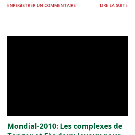
ENREGISTRER UN COMMENTAIRE
LIRE LA SUITE
Mohammed V des télécommunications par satellites à
Shoul, Mustapha Boukhras. Dans une déclaration à la
presse, à l'occasion d'une visite effectuée samedi au
Complexe par un groupe de journalistes marocains dans le
cadre de la promotion de la candidature nationale, M.
Boukhras a mis en exergue l'expérience dont dispose le
Maroc dans l'organisation de grandes manifestations
mondiales, en plus de sa connexion aux principaux réseaux
satellitaires (Arabsat, Eutelsat, Intelsat). Etendu sur une
superficie de 50 hectares, le Complexe Mohammed V des
télécommunications par satellites à Shoul, mis en service
à partir de 1970, a été le premier du genre aux niveaux
africain et arabe. Lors de leur séjour au Maroc, les m...
Mondial-2010: Les complexes de