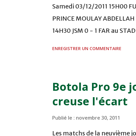
Samedi 03/12/2011 15H00 F
PRINCE MOULAY ABDELLAH -
14H30 JSM 0 - 1 FAR au ST
- 0 KAC au TERRAIN EL ABDI
ENREGISTRER UN COMMENTAIRE
COMPLEXE OCP - KHOURIBGA
au STADE SANIAT RMEL - T
NOVEMBRE - KHEMISET Mard
Botola Pro 9e j
COMPLEXE SPORTIF DE FES -
creuse l'écart
finale de la coupe de la 
VCASABLANCA
Publié le :
novembre 30, 2011
Les matchs de la neuvième jo