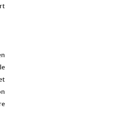
rt
en
le
et
on
re