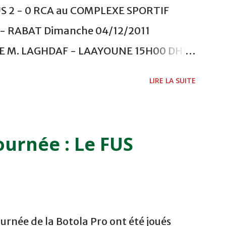
US 2 - 0 RCA au COMPLEXE SPORTIF
 RABAT Dimanche 04/12/2011
ADE M. LAGHDAF - LAAYOUNE 15H00 DHJ 0
 - EL JADIDA 16h30 OCK 0 - 1 HUSA
LIRE LA SUITE
 Lundi 05/12/2011 15H00 MAT - CRA
ETOUANE 15h00 IZK - CODM au STADE 18
i 06/12/2011 15H00 WAF - OCS au
ournée : Le FUS
 FES WAC - MAS Reporté pour cause de
CAF COMPLEXE SPORTIF MOHAMMED
urnée de la Botola Pro ont été joués