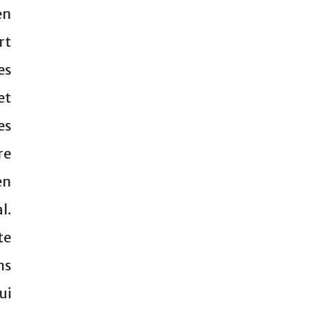
en
rt
es
et
es
re
en
l.
te
ns
ui