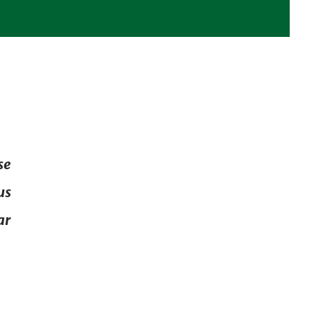
se
us
ar