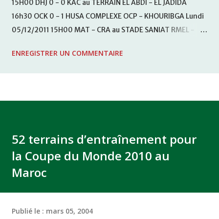
15H00 DHJ 0 - 0 KAC au TERRAIN EL ABDI - EL JADIDA
16h30 OCK 0 - 1 HUSA COMPLEXE OCP - KHOURIBGA Lundi
05/12/2011 15H00 MAT - CRA au STADE SANIAT RMEL -
TETOUANE 15h00 IZK - CODM au STADE 18 NOVEMBRE -
ENREGISTRER UN COMMENTAIRE
KHEMISET Mardi 06/12/2011 15H00 WAF - OCS au
COMPLEXE SPORTIF DE FES - FES WAC - MAS Reporté pour
cause de finale de la coupe de la CAF COMPLEXE SPORTIF
MOHAMMED VCASABLANCA
52 terrains d’entraînement pour
la Coupe du Monde 2010 au
Maroc
Publié le :
mars 05, 2004