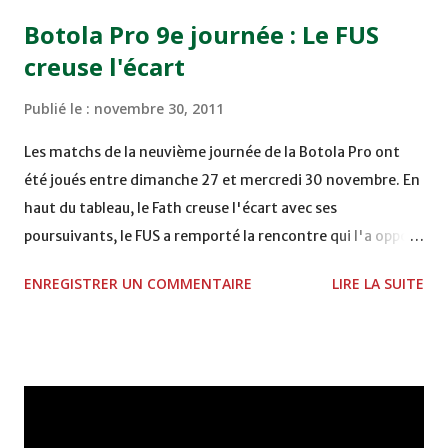
15h00 IZK - CODM au STADE 18 NOVEMBRE - KHEMISET
Botola Pro 9e journée : Le FUS
Mardi 06/12/2011 15H00 WAF - OCS au COMPLEXE SPORTIF
creuse l'écart
DE FES - FES WAC - MAS Reporté pour cause de finale de la
coupe de la CAF COMPLEXE SPORTIF MOHAMMED
Publié le :
novembre 30, 2011
VCASABLANCA
Les matchs de la neuvième journée de la Botola Pro ont
été joués entre dimanche 27 et mercredi 30 novembre. En
haut du tableau, le Fath creuse l'écart avec ses
poursuivants, le FUS a remporté la rencontre qui l'a opposé
à la Hassania d'Agadir au stade Al Inbiâat sur le score de 1 -
ENREGISTRER UN COMMENTAIRE
LIRE LA SUITE
2, Badr Kachani a ouvert la marque à la 38e pour les
visiteurs qui ont été rattrapés à la 74e sur un penalty
transformé par Mourad Batana, les leaders du
championnat ont maintenu leur pression sur le but des
joueurs soussis, et ont réussi à mener au score à la dernière
minute du temps réglementaire grâce à un but de Mourad