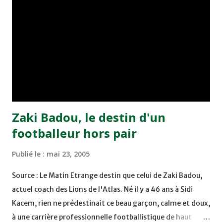
Benchrifa. Son poursuivant direct le CRA de son coté a
chuté à domicile face à l'OCK sur le score de 0 - 2. La
bonne affaire de la semaine a été réalisée par le Moghreb
de Tetouan qui s'est hissé à la deuxième place après avoir
remporté trois précieux points sur la pelouse du complexe
Moulay Abdallah face aux FAR grâce à un but marqué par
Abdeladim Khadrouf à la 61e...
Zaki Badou, le destin d'un
footballeur hors pair
Publié le :
mai 23, 2005
Source : Le Matin Etrange destin que celui de Zaki Badou,
actuel coach des Lions de l'Atlas. Né il y a 46 ans à Sidi
Kacem, rien ne prédestinait ce beau garçon, calme et doux,
à une carrière professionnelle footballistique de haut