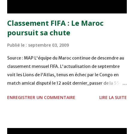
(trois matches nul et une faite). Ce ...
Classement FIFA : Le Maroc
poursuit sa chute
Publié le :
septembre 03, 2009
Source : MAP L'équipe du Maroc continue de descendre au
classement mensuel FIFA. L'actualisation de septembre
voit les Lions de l'Atlas, tenus en échec par le Congo en
match amical disputé le 12 août dernier, passer de la 55e à
la 57e place avec 560 points. Un recul qui en dit long sur le
ENREGISTRER UN COMMENTAIRE
LIRE LA SUITE
niveau actuel de la sélection nationale en perte de vitesse
et en danger dans le groupe A des éliminatoires
combinées CAN/Mondial-2010 zone Afrique. Il s'agit de la
plus mauvaise place de toute l'histoire des Lions de l'Atlas.
Pour dire vrai, ce classement n'est en fait que le reflet des