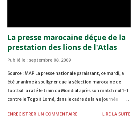
débordait sur le côté droit et centrait à ras de terre.
Ovono manquait le ballon à la lutte avec Joël Nguemo,
laissant Samuel Eto’o marqué de la tête dans le but vide
(2:0, ...
La presse marocaine déçue de la
prestation des lions de l'Atlas
Publié le :
septembre 08, 2009
Source : MAP La presse nationale paraissant, ce mardi, a
été unanime à souligner que la sélection marocaine de
football a raté le train du Mondial après son match nul 1-1
contre le Togo à Lomé, dans le cadre de la 4e journée
(Groupe A) des qualifications combinées pour le Mondial et
ENREGISTRER UN COMMENTAIRE
LIRE LA SUITE
la CAN 2010 de football. Avec ce nul aux allures de défaite,
la tâche des "Lions de l'Atlas" s'est compliquée et leurs
chances de qualification sont devenues minimes, même