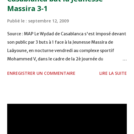
Massira 3-1
Publié le :
septembre 12, 2009
Source : MAP Le Wydad de Casablanca s'est imposé devant
son public par 3 buts à 1 face à la Jeunesse Massira de
Laâyoune, en nocturne vendredi au complexe sportif
Mohammed V, dans le cadre de la 2è journée du
Championnat national de première division (D1) de
ENREGISTRER UN COMMENTAIRE
LIRE LA SUITE
football. Les protégés de Baddou Zaki l'ont emporté grâce
à un doublé du Congolais Lys Mouithys (10è, 60è), auteur
de trois buts en deux rencontres, et un but de Mohamed
Armoumen vers la fin de la rencontre (86è). Entre temps,
les visiteurs avaient égalisé à la 26è minute de jeu grâce à
Abderrazak Sakim. Les Rouges ont signé ainsi leur
deuxième succès de suite après celui obtenu à Rabat face