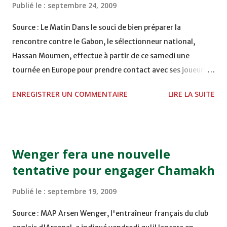
Publié le :
septembre 24, 2009
Fédération royale marocaine de football. Dans une
déclaration à ALM, sellami a considéré : "Il vrai que nous
Source : Le Matin Dans le souci de bien préparer la
avions eu la chance de jouer en nocturne, lundi dernier.
rencontre contre le Gabon, le sélectionneur national,
Cela a eu généralement un impact positif sur le rendement
Hassan Moumen, effectue à partir de ce samedi une
des joueurs. Beaucoup de gens se sont également
tournée en Europe pour prendre contact avec ses joueurs.
précipités au s...
Le sélectionneur national, Hassan Moumen, effectue à
ENREGISTRER UN COMMENTAIRE
LIRE LA SUITE
partir de Samedi prochain, une tournée en Europe en vue
de rencontrer les internationaux marocains blessés et
surtout tenter de convaincre d'autres joueurs d'origine
marocaine d'opter pour la sélection nationale. Il sera
Wenger fera une nouvelle
accompagné de Karim Al Alem, membre fédéral et de
tentative pour engager Chamakh
l'ancienne gloire du football marocain, Mustapha Hadji.
Noureddine Naybet, qui est également parmi cette
Publié le :
septembre 19, 2009
délégation, a déclaré forfait, en raison de décès de sa
mère. Selon Moumen, la tournée européenne a deux
Source : MAP Arsen Wenger, l'entraîneur français du club
objectifs. Le premier est de préparer le match Gabon-