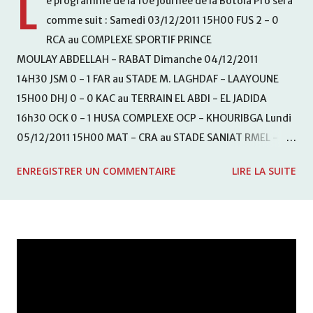
L
e programme de la 10e journée de la Botola Pro sera
comme suit : Samedi 03/12/2011 15H00 FUS 2 - 0
RCA au COMPLEXE SPORTIF PRINCE
MOULAY ABDELLAH - RABAT Dimanche 04/12/2011
14H30 JSM 0 - 1 FAR au STADE M. LAGHDAF - LAAYOUNE
15H00 DHJ 0 - 0 KAC au TERRAIN EL ABDI - EL JADIDA
16h30 OCK 0 - 1 HUSA COMPLEXE OCP - KHOURIBGA Lundi
05/12/2011 15H00 MAT - CRA au STADE SANIAT RMEL -
TETOUANE 15h00 IZK - CODM au STADE 18 NOVEMBRE -
ENREGISTRER UN COMMENTAIRE
LIRE LA SUITE
KHEMISET Mardi 06/12/2011 15H00 WAF - OCS au
COMPLEXE SPORTIF DE FES - FES WAC - MAS Reporté pour
cause de finale de la coupe de la CAF COMPLEXE SPORTIF
MOHAMMED VCASABLANCA