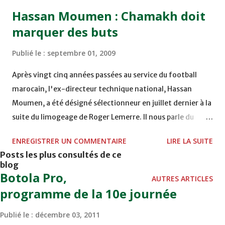
Hassan Moumen : Chamakh doit
marquer des buts
Publié le :
septembre 01, 2009
Après vingt cinq années passées au service du football
marocain, l'ex-directeur technique national, Hassan
Moumen, a été désigné sélectionneur en juillet dernier à la
suite du limogeage de Roger Lemerre. Il nous parle du
match de la «dernière chance» contre le Togo du 6
ENREGISTRER UN COMMENTAIRE
LIRE LA SUITE
septembre pour le compte des éliminatoires de la CM-CAN
Posts les plus consultés de ce
2010. Comment se présente le stage d'avant- match
blog
contre le Togo ? J'ai convoqué 23 joueurs qui sont en stage
Botola Pro,
AUTRES ARTICLES
depuis lundi et jeudi soir nous prenons un vol régulier pour
programme de la 10e journée
Lomé. Le seul cas qui pose problème est celui du défenseur
Publié le :
décembre 03, 2011
Abdeslam Ouaddou qui s'est blesséavec son équipe de