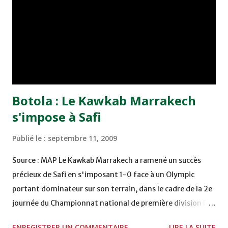
au FUS (2-3) lors de la première journée, au cours de
laquelle la Jeunesse Massira avait été tenue en échec à
domicile par le Moghreb Fès (1-1). En ouverture de cette 2è
journée, le Kawkab de Marrakech a réussi jeudi soir au
stade Massira de Safi un succès inespéré face à l'Olympic
local (0-1).
Botola : Le Kawkab Marrakech
s'impose à Safi
Publié le :
septembre 11, 2009
Source : MAP Le Kawkab Marrakech a ramené un succès
précieux de Safi en s'imposant 1-0 face à un Olympic
portant dominateur sur son terrain, dans le cadre de la 2e
journée du Championnat national de première division D1
de football. Le but marrakechi a été inscrit par l'Ivoirien
ENREGISTRER UN COMMENTAIRE
LIRE LA SUITE