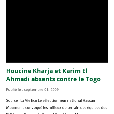
mauvais résultats enregistrés par le Onze national aux
éliminatoires combinées CAN/Mondial-2010 : une défaite
humiliante face au Gabon, et deux matches nuls face au
Cameroun et contre le Togo. Le Maroc sort du Top 50
mondial et occupe la onzième place africaine. Cette
descente aux enfers révèle le profond malaise dont
patauge le football national. Il est à signaler que le Maroc
occupait la ...
Houcine Kharja et Karim El
Ahmadi absents contre le Togo
Publié le :
septembre 01, 2009
Source : La Vie Eco Le sélectionneur national Hassan
Moumen a convoqué les milieux de terrain des équipes des