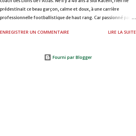
coach des Lions de l'Atlas. Né il y a 46 ans à Sidi Kacem, rien ne
prédestinait ce beau garçon, calme et doux, à une carrière
professionnelle footballistique de haut rang. Car passionné par la
chasse, héritage d'un père, également féru des armes, le jeune
ENREGISTRER UN COMMENTAIRE
LIRE LA SUITE
Zaki aura sa première carabine à l'âge de …5 ans ! Passion qu'il va
conjuguer par la suite avec la plongée sous-marine. Des moments
qui permettent au sélectionneur national de décongestionner
Fourni par Blogger
lorsque la pression s'appesantit. Mais comme pour tous les jeunes
de son âge, l'appel du ballon rond est irrésistible. Il commencera à
taper dans le ballon, comme ses paires, dans les terrains vagues
de "Petit Jean", ancienne appellation française de Sidi Kacem. Le
départ du père Baddou pour Bouknadel (région de Salé) pour des
raisons professionnelles va complètement bouleverser le destin
du jeune “ Ezaki ” (véritable orthographe de son prénom). Ar...