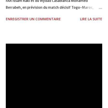
FAR Issam Raki et du Wydad Casablanca Mohamed
Berrabeh, en prévision du match décisif Togo-Maroc,
prévu le 6 septembre pour le compte de la 4e journée des
ENREGISTRER UN COMMENTAIRE
LIRE LA SUITE
qualifications combinées à la Coupe du monde et à la CAN
2010 de football (groupe A). Raki et Berrabeh ont été
convoqués en remplacement de Houcine Kharja (Gêne/Ita)
et Karim El Ahmadi (Feynoord Rotterdam/PBS), blessés
avec leurs clubs respectifs. Le Maroc est troisième de ce
groupe avec 2 points en trois matches, derrière le Gabon,
leader avec 6 points (2 matches) et le Togo (4 pts en 3
matches), alors que le Cameroun ferme la marche avec un
seul point en deux rencontres.