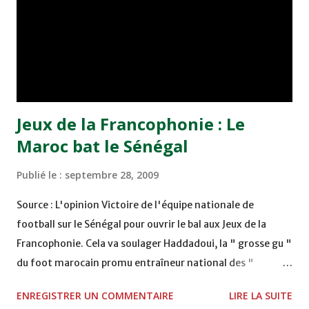
Cameroun a bien perdu face au Togo, quelques heures
avant que l'on ne reçoive le Gabon à Rabat, nous faisans
avant le coup d'envoi une avance d'au moins un point sur
les redoutables Lions Indomptables, mais ni lui, ...
Jeux de la Francophonie : Le
Maroc bat le Sénégal
Publié le :
septembre 28, 2009
Source : L'opinion Victoire de l'équipe nationale de
football sur le Sénégal pour ouvrir le bal aux Jeux de la
Francophonie. Cela va soulager Haddadoui, la " grosse gu "
du foot marocain promu entraîneur national des "
Olympiques ", car l'ex-international rajaoui sait que
ENREGISTRER UN COMMENTAIRE
LIRE LA SUITE
beaucoup l'attendent au tournant. Une ouverture