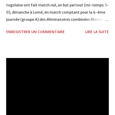
togolaise ont fait match nul, un but partout (mi-temps: 1-
0), dimanche à Lomé, en match comptant pour la 4-ème
journée (groupe A) des éliminatoires combinées Mondial-
CAN 2010 de football. Les Eperviers ont pris l'avantage
ENREGISTRER UN COMMENTAIRE
LIRE LA SUITE
dès la 4è minute de jeu suite à un but de Moustapha
Salifou, avant que les Lions de l'Atlas ne recollent au score
en temps additionnel (90è+3) par Adil Taarabet. Dans
l'autre match de ce groupe (3è journée), le Cameroun s'est
imposé samedi à Libreville face au Gabon par deux buts à
zéro. Les deux formations se retrouveront mercredi
prochain à Yaoundé pour leur match de la 4è journée. Le
point dans le groupe A A l'issue de son match nul (1-1) face
au Togo, dimanche à Lomé, le Maroc occupe la 4è et
dernière place du groupe A des éliminatoires combinées
Mondial-CAN 2010 de football. Les Lions de l'Atlas
comptent trois points à leur actif en quatre rencontres