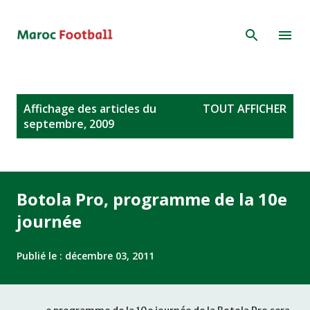
Accéder au contenu principal
A
Affichage des articles du
TOUT AFFICHER
r
septembre, 2009
t
i
c
l
Botola Pro, programme de la 10e
e
journée
s
Publié le :
décembre 03, 2011