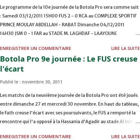
Nancy. Il sera certainement du voyage et s'il ne joue pas, il
Le programme de la 10e journée de la Botola Pro sera comme suit
rejoindra la longue liste des absents : Michael Basser
: Samedi 03/12/2011 15H00 FUS 2 - 0 RCA au COMPLEXE SPORTIF
Chrétien, Badr Kaddouri, HichamAboucherouane, Kamel
PRINCE MOULAY ABDELLAH - RABAT Dimanche 04/12/2011
Chafni... Le match de la dernière chance vous attend à
14H30 JSM 0 - 1 FAR au STADE M. LAGHDAF - LAAYOUNE
Lomé ? Plusieurs facteurs nous sont défavorables comme
15H00 DHJ 0 - 0 KAC au TERRAIN EL ABDI - EL JADIDA 16h30 OCK 0
le fait que le Togo retrouve son stade suspendu après
ENREGISTRER UN COMMENTAIRE
LIRE LA SUITE
- 1 HUSA COMPLEXE OCP - KHOURIBGA Lundi 05/12/2011
avoir longtemps évolué à Accra. Notre ...
Botola Pro 9e journée : Le FUS creuse
15H00 MAT - CRA au STADE SANIAT RMEL - TETOUANE 15h00 IZK
l'écart
- CODM au STADE 18 NOVEMBRE - KHEMISET Mardi 06/12/2011
15H00 WAF - OCS au COMPLEXE SPORTIF DE FES - FES WAC - MAS
Publié le :
novembre 30, 2011
Reporté pour cause de finale de la coupe de la CAF COMPLEXE
SPORTIF MOHAMMED VCASABLANCA
Les matchs de la neuvième journée de la Botola Pro ont été joués
entre dimanche 27 et mercredi 30 novembre. En haut du tableau,
le Fath creuse l'écart avec ses poursuivants, le FUS a remporté la
rencontre qui l'a opposé à la Hassania d'Agadir au stade Al Inbiâat
sur le score de 1 - 2, Badr Kachani a ouvert la marque à la 38e pour
ENREGISTRER UN COMMENTAIRE
LIRE LA SUITE
les visiteurs qui ont été rattrapés à la 74e sur un penalty