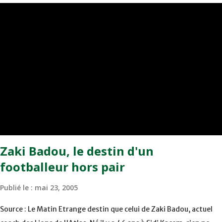
transformé par Mourad Batana, les leaders du championnat ont
maintenu leur pression sur le but des joueurs soussis, et ont réussi
à mener au score à la dernière minute du temps réglementaire
grâce à un but de Mourad Benchrifa. Son poursuivant direct le
CRA de son coté a chuté à domicile face à l'OCK sur le score de 0 -
2. La bonne affaire de la semaine a été réalisée par le Moghreb de
Tetouan qui s'est hissé à la deuxième place après avoir remporté
trois précieux points sur la pelouse du complexe Moulay Abdallah
face aux FAR grâce à un but marqué par Abdeladim Khadrouf à la
61e...
Zaki Badou, le destin d'un
footballeur hors pair
Publié le :
mai 23, 2005
Source : Le Matin Etrange destin que celui de Zaki Badou, actuel