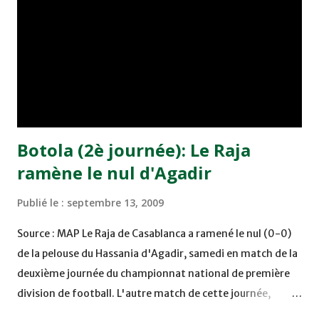
2009 en Côte d'Ivoire. Deux équipes de cette zone seront
qualifiées pour la CHAN-2011, prévue au Soudan. Lors de la
réunion du comité exécutif, la période du 21 janvier au 10
février a été retenue pour la phase finale de cette
deuxième édition. Le premier titre de la CHAN a été
remporté pa...
Botola (2è journée): Le Raja
ramène le nul d'Agadir
Publié le :
septembre 13, 2009
Source : MAP Le Raja de Casablanca a ramené le nul (0-0)
de la pelouse du Hassania d'Agadir, samedi en match de la
deuxième journée du championnat national de première
division de football. L'autre match de cette journée,
disputé dans l'après-midi entre l'Ittihad de Khémisset et