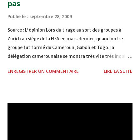
pas
Publié le :
septembre 28, 2009
Source : L'opinion Lors du tirage au sort des groupes à
Zurich au siège de la FIFA en mars dernier, quand notre
groupe fut formé du Cameroun, Gabon et Togo, la
délégation camerounaise se montra très vite très inquiète
et le président de la fédération nous l'expliquait : " dans
ENREGISTRER UN COMMENTAIRE
LIRE LA SUITE
notre groupe, il est normal que l'on pense que le Maroc et
nous-mêmes sont les favoris naturels du groupe, mais
l'ordre des matches nous défavorise le premier jour, le
Maroc reçoit le Gabon alors qu'on va aller jouer un match à
hauts risques au Togo. Dès le premier jour, votre onze
national peut prendre une avance décisive, et puis jouer
notre dernier match chez vous à Casa, c'est pas gagné ".
Notre bon président s'est juste trompé sur un point : le