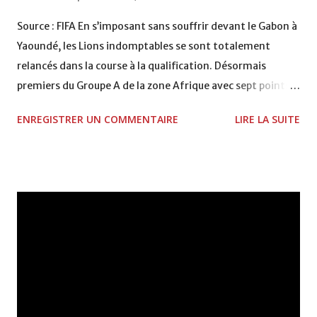
Source : FIFA En s’imposant sans souffrir devant le Gabon à
Yaoundé, les Lions indomptables se sont totalement
relancés dans la course à la qualification. Désormais
premiers du Groupe A de la zone Afrique avec sept points,
soit un de mieux que les Gabonais, les hommes de Paul Le
ENREGISTRER UN COMMENTAIRE
LIRE LA SUITE
Guen ont confirmé leur suprématie sur les Panthères déjà
entrevue le weekend dernier (2:0). Pourtant, face à des
Gabonais bien en place, les Lions indomptables mirent du
temps à se montrer dangereux. Puis sur un coup franc
excentré, la défense gabonaise laissa filer le cuir vers son
Didier Ovono Ebang, son portier. Une offrande taclée par
Jean II Makoun à bout portant (1:0, 24’). Sur une pelouse
gorgée d’eau, le Cameroun allait dominer toute la
rencontre sans pour autant se montrer souvent
dangereux. Peu après l’heure de jeu, Achille Webo