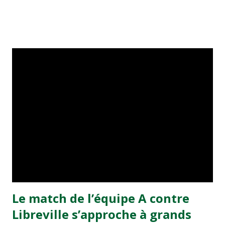
Mondial-2010. Parmi les nouveaux rappelés : Younes
Kaboul, sociétaire de Portsmouth, Nourdin Lmrabat (PSV
Eindhoven), Mimoun Azouagh (Bokhum) et Chakib
Benzoukane (Levski Sofia). La convocation des trois
premiers n'a été possible qu'après l'amendement des
statuts de la FIFA, afin de permettre aux joueurs de plus de
24 ans de changer de sélection. Pour le moment, aucun
joueur marocain n'a pas encore bénéficié de cet
amendement. La présence desdits joueurs face au Gabon
n'est pas sûre. Leurs dossiers ne sont pas encore arrivés à
la Fédération royale marocaine de football. On n'ignore
même s'ils ont fait une demande dans se sens à l'instance
footballistique internationale ou pas. Néanmo...
Le match de l’équipe A contre
Libreville s’approche à grands