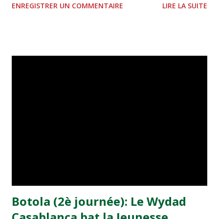
ENREGISTRER UN COMMENTAIRE
LIRE LA SUITE
le FUS de Rabat, s'est également achevé sur un nul blanc
(0-0). Après ces deux matches, le Hassania et le Raja
partagent la troisième place du classement provisoire
avec 4 points. Le FUS et l'IZK rejoignent le Moghreb de Fès
(1 match en moins) et Jeunesse Massira à la huitième place
(1 pts). L'équipe des FAR et le Moghreb Tétouan ont fait
match nul, samedi soir au complexe sportif Prince Moulay
Abdellah à Rabat, comptant pour la 2è journée du
Championnat national de première division (D1) de
football. Les deux formations avaient perdu sur le même
score (1-0) lors de la première journée, les "Militaires" à
Casablanca face au Raja et les "Matadors" dans leur antre
d...
Botola (2è journée): Le Wydad
Casablanca bat la Jeunesse