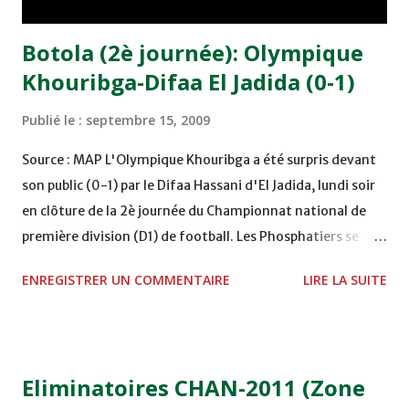
Botola (2è journée): Olympique
Khouribga-Difaa El Jadida (0-1)
Publié le :
septembre 15, 2009
Source : MAP L'Olympique Khouribga a été surpris devant
son public (0-1) par le Difaa Hassani d'El Jadida, lundi soir
en clôture de la 2è journée du Championnat national de
première division (D1) de football. Les Phosphatiers se
sont inclinés sur un but du Sénégalais Pape Later à la 73è
ENREGISTRER UN COMMENTAIRE
LIRE LA SUITE
minute du jeu, essuyant leur deuxième revers de suite
après celui concédé à Marrakech face au Kawkab lors de la
première journée. Par contre, les Jdidis, vainqueurs de
l'Ittihad de Khémisset lors de la journée initiale, ont signé
Eliminatoires CHAN-2011 (Zone
un deuxième succès consécutif qui les catapulte en tête du