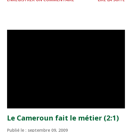
Lansien Kone à la 42e minute. Le Kawkab, désormais avec
6 points cumulés de deux victoires, s'est emparé
provisoirement de la tête du classement, alors que
l'Olympic Safi a rétrogradé à la deuxième place avec trois
points. Jeudi. 22h00 : Olympic Safi - Kawkab Marrakech 0 -
1. Vendredi. 22h00 : Wydad Casablanca - Jeunesse Massira.
Samedi. 16h00 : Hassania Agadir - Raja Casablanca. 16h00
: Ittihad Khémisset - FUS Rabat. 22h00 : AS FAR - Moghreb
Tétouan. Dimanche. 16h00 : KAC Kenitra - Widad Fès.
22h00 : Moghreb Fès - AS Salé. Lundi. 22h00 : Olympique
Khouribga - Difaa El Jadida.
Le Cameroun fait le métier (2:1)
Publié le :
septembre 09, 2009