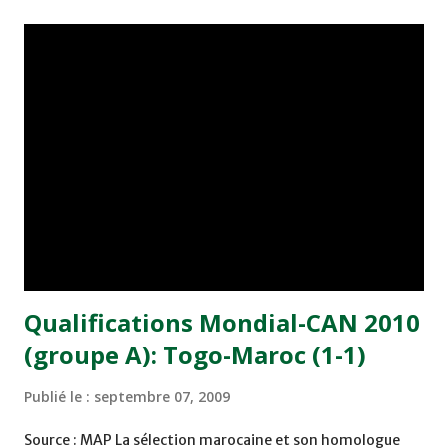
pour la Coupe d'Afrique en Angola, estime la presse. "Le
match nul face au Togo ne suffit pas pour aborder la
prochaine étape puisque la qualification au Mondial est
désormais entre les mains du Cameroun", estime le
journal "Al-Mountakhab", qui déplore qu'"on n'a pas une
équipe homogène, ni de défenseurs de taille. Pas de milieu
de terrain créatif non plus. Comment pouvait on donc
marquer des buts?". "Al Mountakhab" a appelé, dans ce
sens, à plus de concentration sur le...
Qualifications Mondial-CAN 2010
(groupe A): Togo-Maroc (1-1)
Publié le :
septembre 07, 2009
Source : MAP La sélection marocaine et son homologue