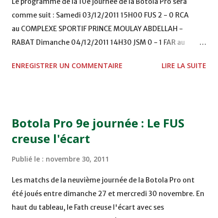
Le programme de la 10e journée de la Botola Pro sera
comme suit : Samedi 03/12/2011 15H00 FUS 2 - 0 RCA
au COMPLEXE SPORTIF PRINCE MOULAY ABDELLAH -
RABAT Dimanche 04/12/2011 14H30 JSM 0 - 1 FAR au
STADE M. LAGHDAF - LAAYOUNE 15H00 DHJ 0 - 0 KAC au
ENREGISTRER UN COMMENTAIRE
LIRE LA SUITE
TERRAIN EL ABDI - EL JADIDA 16h30 OCK 0 - 1 HUSA
COMPLEXE OCP - KHOURIBGA Lundi 05/12/2011
15H00 MAT - CRA au STADE SANIAT RMEL - TETOUANE
15h00 IZK - CODM au STADE 18 NOVEMBRE - KHEMISET
Botola Pro 9e journée : Le FUS
Mardi 06/12/2011 15H00 WAF - OCS au COMPLEXE SPORTIF
creuse l'écart
DE FES - FES WAC - MAS Reporté pour cause de finale de la
coupe de la CAF COMPLEXE SPORTIF MOHAMMED
Publié le :
novembre 30, 2011
VCASABLANCA
Les matchs de la neuvième journée de la Botola Pro ont
été joués entre dimanche 27 et mercredi 30 novembre. En
haut du tableau, le Fath creuse l'écart avec ses