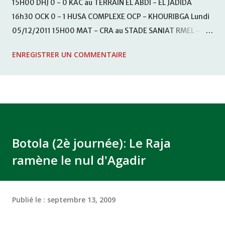
15H00 DHJ 0 - 0 KAC au TERRAIN EL ABDI - EL JADIDA
16h30 OCK 0 - 1 HUSA COMPLEXE OCP - KHOURIBGA Lundi
05/12/2011 15H00 MAT - CRA au STADE SANIAT RMEL -
TETOUANE 15h00 IZK - CODM au STADE 18 NOVEMBRE -
ENREGISTRER UN COMMENTAIRE
KHEMISET Mardi 06/12/2011 15H00 WAF - OCS au
COMPLEXE SPORTIF DE FES - FES WAC - MAS Reporté pour
cause de finale de la coupe de la CAF COMPLEXE SPORTIF
MOHAMMED VCASABLANCA
Botola (2è journée): Le Raja
ramène le nul d'Agadir
Publié le :
septembre 13, 2009