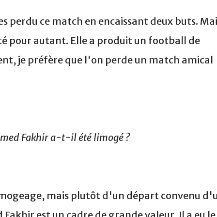
rtes perdu ce match en encaissant deux buts. Ma
é pour autant. Elle a produit un football de
nt, je préfère que l'on perde un match amical
ed Fakhir a-t-il été limogé ?
 limogeage, mais plutôt d'un départ convenu d'
hir est un cadre de grande valeur. Il a eu le