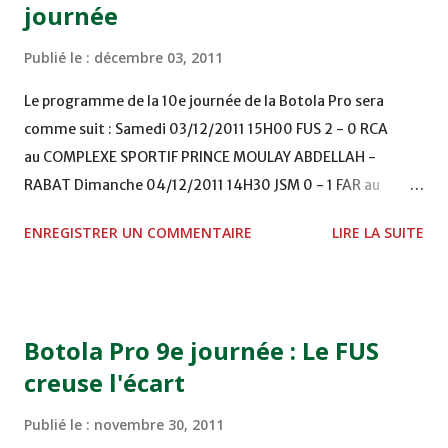
journée
Publié le :
décembre 03, 2011
Le programme de la 10e journée de la Botola Pro sera
comme suit : Samedi 03/12/2011 15H00 FUS 2 - 0 RCA
au COMPLEXE SPORTIF PRINCE MOULAY ABDELLAH -
RABAT Dimanche 04/12/2011 14H30 JSM 0 - 1 FAR au
STADE M. LAGHDAF - LAAYOUNE 15H00 DHJ 0 - 0 KAC au
ENREGISTRER UN COMMENTAIRE
LIRE LA SUITE
TERRAIN EL ABDI - EL JADIDA 16h30 OCK 0 - 1 HUSA
COMPLEXE OCP - KHOURIBGA Lundi 05/12/2011
15H00 MAT - CRA au STADE SANIAT RMEL - TETOUANE
15h00 IZK - CODM au STADE 18 NOVEMBRE - KHEMISET
Botola Pro 9e journée : Le FUS
Mardi 06/12/2011 15H00 WAF - OCS au COMPLEXE SPORTIF
creuse l'écart
DE FES - FES WAC - MAS Reporté pour cause de finale de la
coupe de la CAF COMPLEXE SPORTIF MOHAMMED
Publié le :
novembre 30, 2011
VCASABLANCA