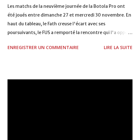
Les matchs de la neuvième journée de la Botola Pro ont
été joués entre dimanche 27 et mercredi 30 novembre. En
haut du tableau, le Fath creuse l'écart avec ses
poursuivants, le FUS a remporté la rencontre qui l'a opposé
à la Hassania d'Agadir au stade Al Inbiâat sur le score de 1 -
ENREGISTRER UN COMMENTAIRE
LIRE LA SUITE
2, Badr Kachani a ouvert la marque à la 38e pour les
visiteurs qui ont été rattrapés à la 74e sur un penalty
transformé par Mourad Batana, les leaders du
championnat ont maintenu leur pression sur le but des
joueurs soussis, et ont réussi à mener au score à la dernière
minute du temps réglementaire grâce à un but de Mourad
Benchrifa. Son poursuivant direct le CRA de son coté a
chuté à domicile face à l'OCK sur le score de 0 - 2. La
bonne affaire de la semaine a été réalisée par le Moghreb
de Tetouan qui s'est hissé à la deuxième place après avoir
remporté trois précieux points sur la pelouse du complexe