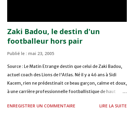
Moulay Abdallah face aux FAR grâce à un but marqué par
Abdeladim Khadrouf à la 61e...
Zaki Badou, le destin d'un
footballeur hors pair
Publié le :
mai 23, 2005
Source : Le Matin Etrange destin que celui de Zaki Badou,
actuel coach des Lions de l'Atlas. Né il y a 46 ans à Sidi
Kacem, rien ne prédestinait ce beau garçon, calme et doux,
à une carrière professionnelle footballistique de haut
rang. Car passionné par la chasse, héritage d'un père,
ENREGISTRER UN COMMENTAIRE
LIRE LA SUITE
également féru des armes, le jeune Zaki aura sa première
carabine à l'âge de …5 ans ! Passion qu'il va conjuguer par
la suite avec la plongée sous-marine. Des moments qui
permettent au sélectionneur national de décongestionner