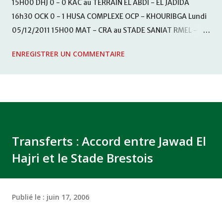
15H00 DHJ 0 - 0 KAC au TERRAIN EL ABDI - EL JADIDA
16h30 OCK 0 - 1 HUSA COMPLEXE OCP - KHOURIBGA Lundi
05/12/2011 15H00 MAT - CRA au STADE SANIAT RMEL -
TETOUANE 15h00 IZK - CODM au STADE 18 NOVEMBRE -
ENREGISTRER UN COMMENTAIRE
KHEMISET Mardi 06/12/2011 15H00 WAF - OCS au
COMPLEXE SPORTIF DE FES - FES WAC - MAS Reporté pour
cause de finale de la coupe de la CAF COMPLEXE SPORTIF
MOHAMMED VCASABLANCA
Transferts : Accord entre Jawad El
Hajri et le Stade Brestois
Publié le :
juin 17, 2006