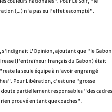
es couleurs nationales". Pour Le Soir, "le
tion (...) n'a pas eu l'effet escompté".
", s'indignait L'Opinion, ajoutant que "le Gabon
iresse (l'entraîneur français du Gabon) était
 "reste la seule équipe à n'avoir engrangé
hes". Pour Libération, c'est une "grosse
s doute partiellement responsables "des cadre
 rien prouvé en tant que coaches".