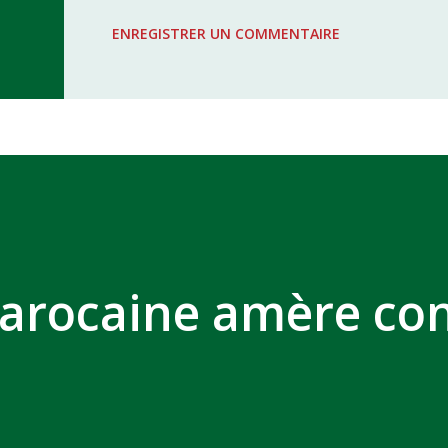
WAC - MAS Reporté pour cause de f
ENREGISTRER UN COMMENTAIRE
COMPLEXE SPORTIF MOHAMMED 
arocaine amère co