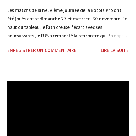
VCASABLANCA
Les matchs de la neuvième journée de la Botola Pro ont
été joués entre dimanche 27 et mercredi 30 novembre. En
haut du tableau, le Fath creuse l'écart avec ses
poursuivants, le FUS a remporté la rencontre qui l'a opposé
à la Hassania d'Agadir au stade Al Inbiâat sur le score de 1 -
ENREGISTRER UN COMMENTAIRE
LIRE LA SUITE
2, Badr Kachani a ouvert la marque à la 38e pour les
visiteurs qui ont été rattrapés à la 74e sur un penalty
transformé par Mourad Batana, les leaders du
championnat ont maintenu leur pression sur le but des
joueurs soussis, et ont réussi à mener au score à la dernière
minute du temps réglementaire grâce à un but de Mourad
Benchrifa. Son poursuivant direct le CRA de son coté a
chuté à domicile face à l'OCK sur le score de 0 - 2. La
bonne affaire de la semaine a été réalisée par le Moghreb
de Tetouan qui s'est hissé à la deuxième place après avoir