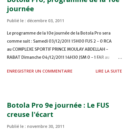
journée
Publié le :
décembre 03, 2011
Le programme de la 10e journée de la Botola Pro sera
comme suit : Samedi 03/12/2011 15H00 FUS 2 - 0 RCA
au COMPLEXE SPORTIF PRINCE MOULAY ABDELLAH -
RABAT Dimanche 04/12/2011 14H30 JSM 0 - 1 FAR au
STADE M. LAGHDAF - LAAYOUNE 15H00 DHJ 0 - 0 KAC au
ENREGISTRER UN COMMENTAIRE
LIRE LA SUITE
TERRAIN EL ABDI - EL JADIDA 16h30 OCK 0 - 1 HUSA
COMPLEXE OCP - KHOURIBGA Lundi 05/12/2011
15H00 MAT - CRA au STADE SANIAT RMEL - TETOUANE
15h00 IZK - CODM au STADE 18 NOVEMBRE - KHEMISET
Botola Pro 9e journée : Le FUS
Mardi 06/12/2011 15H00 WAF - OCS au COMPLEXE SPORTIF
creuse l'écart
DE FES - FES WAC - MAS Reporté pour cause de finale de la
coupe de la CAF COMPLEXE SPORTIF MOHAMMED
Publié le :
novembre 30, 2011