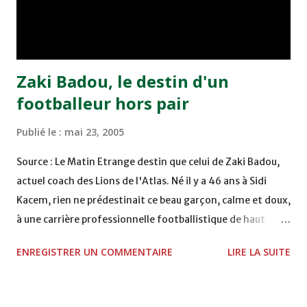
remporté trois précieux points sur la pelouse du complexe
Moulay Abdallah face aux FAR grâce à un but marqué par
Abdeladim Khadrouf à la 61e...
Zaki Badou, le destin d'un
footballeur hors pair
Publié le :
mai 23, 2005
Source : Le Matin Etrange destin que celui de Zaki Badou,
actuel coach des Lions de l'Atlas. Né il y a 46 ans à Sidi
Kacem, rien ne prédestinait ce beau garçon, calme et doux,
à une carrière professionnelle footballistique de haut
rang. Car passionné par la chasse, héritage d'un père,
ENREGISTRER UN COMMENTAIRE
LIRE LA SUITE
également féru des armes, le jeune Zaki aura sa première
carabine à l'âge de …5 ans ! Passion qu'il va conjuguer par
la suite avec la plongée sous-marine. Des moments qui