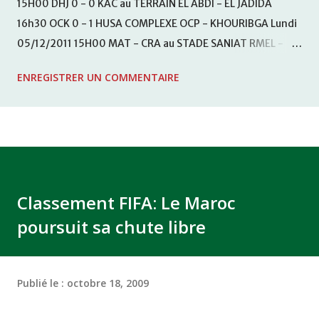
15H00 DHJ 0 - 0 KAC au TERRAIN EL ABDI - EL JADIDA
16h30 OCK 0 - 1 HUSA COMPLEXE OCP - KHOURIBGA Lundi
05/12/2011 15H00 MAT - CRA au STADE SANIAT RMEL -
TETOUANE 15h00 IZK - CODM au STADE 18 NOVEMBRE -
ENREGISTRER UN COMMENTAIRE
KHEMISET Mardi 06/12/2011 15H00 WAF - OCS au
COMPLEXE SPORTIF DE FES - FES WAC - MAS Reporté pour
cause de finale de la coupe de la CAF COMPLEXE SPORTIF
MOHAMMED VCASABLANCA
Classement FIFA: Le Maroc
poursuit sa chute libre
Publié le :
octobre 18, 2009