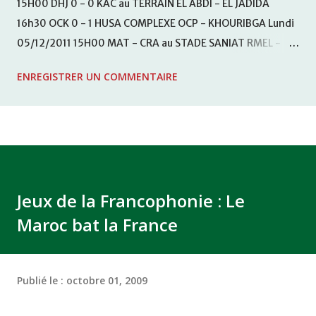
15H00 DHJ 0 - 0 KAC au TERRAIN EL ABDI - EL JADIDA
16h30 OCK 0 - 1 HUSA COMPLEXE OCP - KHOURIBGA Lundi
05/12/2011 15H00 MAT - CRA au STADE SANIAT RMEL -
TETOUANE 15h00 IZK - CODM au STADE 18 NOVEMBRE -
ENREGISTRER UN COMMENTAIRE
KHEMISET Mardi 06/12/2011 15H00 WAF - OCS au
COMPLEXE SPORTIF DE FES - FES WAC - MAS Reporté pour
cause de finale de la coupe de la CAF COMPLEXE SPORTIF
MOHAMMED VCASABLANCA
Jeux de la Francophonie : Le
Maroc bat la France
Publié le :
octobre 01, 2009