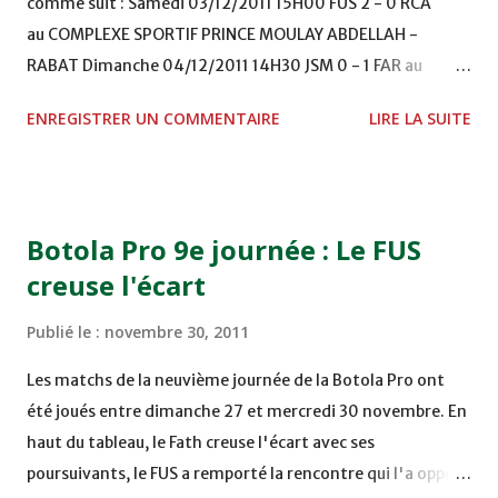
comme suit : Samedi 03/12/2011 15H00 FUS 2 - 0 RCA
au COMPLEXE SPORTIF PRINCE MOULAY ABDELLAH -
RABAT Dimanche 04/12/2011 14H30 JSM 0 - 1 FAR au
STADE M. LAGHDAF - LAAYOUNE 15H00 DHJ 0 - 0 KAC au
ENREGISTRER UN COMMENTAIRE
LIRE LA SUITE
TERRAIN EL ABDI - EL JADIDA 16h30 OCK 0 - 1 HUSA
COMPLEXE OCP - KHOURIBGA Lundi 05/12/2011
15H00 MAT - CRA au STADE SANIAT RMEL - TETOUANE
15h00 IZK - CODM au STADE 18 NOVEMBRE - KHEMISET
Botola Pro 9e journée : Le FUS
Mardi 06/12/2011 15H00 WAF - OCS au COMPLEXE SPORTIF
creuse l'écart
DE FES - FES WAC - MAS Reporté pour cause de finale de la
coupe de la CAF COMPLEXE SPORTIF MOHAMMED
Publié le :
novembre 30, 2011
VCASABLANCA
Les matchs de la neuvième journée de la Botola Pro ont
été joués entre dimanche 27 et mercredi 30 novembre. En
haut du tableau, le Fath creuse l'écart avec ses
poursuivants, le FUS a remporté la rencontre qui l'a opposé