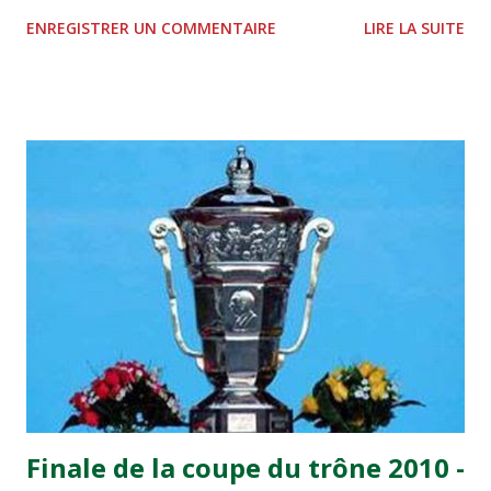
à la Hassania d'Agadir au stade Al Inbiâat sur le score de 1 -
ENREGISTRER UN COMMENTAIRE
LIRE LA SUITE
2, Badr Kachani a ouvert la marque à la 38e pour les
visiteurs qui ont été rattrapés à la 74e sur un penalty
transformé par Mourad Batana, les leaders du
championnat ont maintenu leur pression sur le but des
joueurs soussis, et ont réussi à mener au score à la dernière
minute du temps réglementaire grâce à un but de Mourad
Benchrifa. Son poursuivant direct le CRA de son coté a
chuté à domicile face à l'OCK sur le score de 0 - 2. La
bonne affaire de la semaine a été réalisée par le Moghreb
de Tetouan qui s'est hissé à la deuxième place après avoir
remporté trois précieux points sur la pelouse du complexe
Moulay Abdallah face aux FAR grâce à un but marqué par
Abdeladim Khadrouf à la 61e...
Finale de la coupe du trône 2010 -