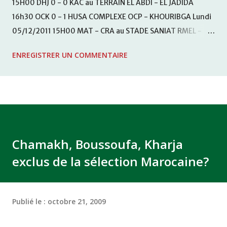
15H00 DHJ 0 - 0 KAC au TERRAIN EL ABDI - EL JADIDA
16h30 OCK 0 - 1 HUSA COMPLEXE OCP - KHOURIBGA Lundi
05/12/2011 15H00 MAT - CRA au STADE SANIAT RMEL -
TETOUANE 15h00 IZK - CODM au STADE 18 NOVEMBRE -
ENREGISTRER UN COMMENTAIRE
KHEMISET Mardi 06/12/2011 15H00 WAF - OCS au
COMPLEXE SPORTIF DE FES - FES WAC - MAS Reporté pour
cause de finale de la coupe de la CAF COMPLEXE SPORTIF
MOHAMMED VCASABLANCA
Chamakh, Boussoufa, Kharja
exclus de la sélection Marocaine?
Publié le :
octobre 21, 2009