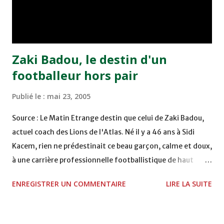
remporté trois précieux points sur la pelouse du complexe
Moulay Abdallah face aux FAR grâce à un but marqué par
Abdeladim Khadrouf à la 61e...
Zaki Badou, le destin d'un
footballeur hors pair
Publié le :
mai 23, 2005
Source : Le Matin Etrange destin que celui de Zaki Badou,
actuel coach des Lions de l'Atlas. Né il y a 46 ans à Sidi
Kacem, rien ne prédestinait ce beau garçon, calme et doux,
à une carrière professionnelle footballistique de haut
rang. Car passionné par la chasse, héritage d'un père,
ENREGISTRER UN COMMENTAIRE
LIRE LA SUITE
également féru des armes, le jeune Zaki aura sa première
carabine à l'âge de …5 ans ! Passion qu'il va conjuguer par
la suite avec la plongée sous-marine. Des moments qui