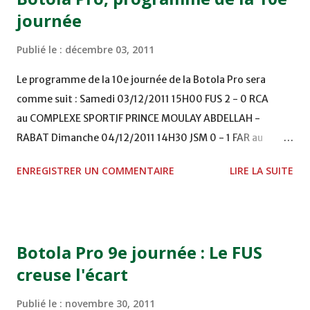
journée
Publié le :
décembre 03, 2011
Le programme de la 10e journée de la Botola Pro sera
comme suit : Samedi 03/12/2011 15H00 FUS 2 - 0 RCA
au COMPLEXE SPORTIF PRINCE MOULAY ABDELLAH -
RABAT Dimanche 04/12/2011 14H30 JSM 0 - 1 FAR au
STADE M. LAGHDAF - LAAYOUNE 15H00 DHJ 0 - 0 KAC au
ENREGISTRER UN COMMENTAIRE
LIRE LA SUITE
TERRAIN EL ABDI - EL JADIDA 16h30 OCK 0 - 1 HUSA
COMPLEXE OCP - KHOURIBGA Lundi 05/12/2011
15H00 MAT - CRA au STADE SANIAT RMEL - TETOUANE
15h00 IZK - CODM au STADE 18 NOVEMBRE - KHEMISET
Botola Pro 9e journée : Le FUS
Mardi 06/12/2011 15H00 WAF - OCS au COMPLEXE SPORTIF
creuse l'écart
DE FES - FES WAC - MAS Reporté pour cause de finale de la
coupe de la CAF COMPLEXE SPORTIF MOHAMMED
Publié le :
novembre 30, 2011