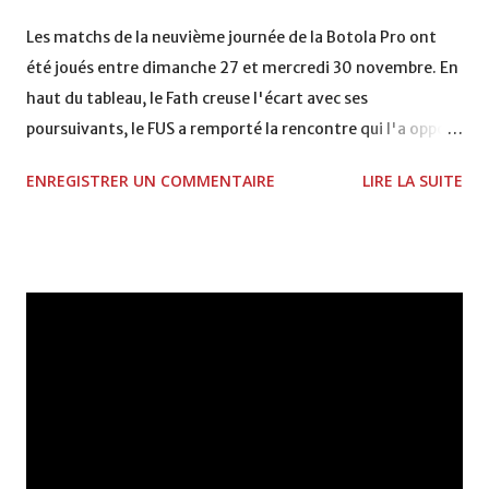
VCASABLANCA
Les matchs de la neuvième journée de la Botola Pro ont
été joués entre dimanche 27 et mercredi 30 novembre. En
haut du tableau, le Fath creuse l'écart avec ses
poursuivants, le FUS a remporté la rencontre qui l'a opposé
à la Hassania d'Agadir au stade Al Inbiâat sur le score de 1 -
ENREGISTRER UN COMMENTAIRE
LIRE LA SUITE
2, Badr Kachani a ouvert la marque à la 38e pour les
visiteurs qui ont été rattrapés à la 74e sur un penalty
transformé par Mourad Batana, les leaders du
championnat ont maintenu leur pression sur le but des
joueurs soussis, et ont réussi à mener au score à la dernière
minute du temps réglementaire grâce à un but de Mourad
Benchrifa. Son poursuivant direct le CRA de son coté a
chuté à domicile face à l'OCK sur le score de 0 - 2. La
bonne affaire de la semaine a été réalisée par le Moghreb
de Tetouan qui s'est hissé à la deuxième place après avoir