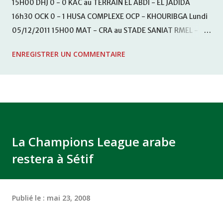
15H00 DHJ 0 - 0 KAC au TERRAIN EL ABDI - EL JADIDA
16h30 OCK 0 - 1 HUSA COMPLEXE OCP - KHOURIBGA Lundi
05/12/2011 15H00 MAT - CRA au STADE SANIAT RMEL -
TETOUANE 15h00 IZK - CODM au STADE 18 NOVEMBRE -
ENREGISTRER UN COMMENTAIRE
KHEMISET Mardi 06/12/2011 15H00 WAF - OCS au
COMPLEXE SPORTIF DE FES - FES WAC - MAS Reporté pour
cause de finale de la coupe de la CAF COMPLEXE SPORTIF
MOHAMMED VCASABLANCA
La Champions League arabe
restera à Sétif
Publié le :
mai 23, 2008