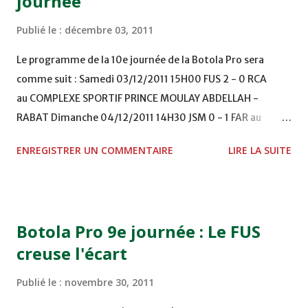
journée
Publié le :
décembre 03, 2011
Le programme de la 10e journée de la Botola Pro sera
comme suit : Samedi 03/12/2011 15H00 FUS 2 - 0 RCA
au COMPLEXE SPORTIF PRINCE MOULAY ABDELLAH -
RABAT Dimanche 04/12/2011 14H30 JSM 0 - 1 FAR au
STADE M. LAGHDAF - LAAYOUNE 15H00 DHJ 0 - 0 KAC au
ENREGISTRER UN COMMENTAIRE
LIRE LA SUITE
TERRAIN EL ABDI - EL JADIDA 16h30 OCK 0 - 1 HUSA
COMPLEXE OCP - KHOURIBGA Lundi 05/12/2011
15H00 MAT - CRA au STADE SANIAT RMEL - TETOUANE
15h00 IZK - CODM au STADE 18 NOVEMBRE - KHEMISET
Botola Pro 9e journée : Le FUS
Mardi 06/12/2011 15H00 WAF - OCS au COMPLEXE SPORTIF
creuse l'écart
DE FES - FES WAC - MAS Reporté pour cause de finale de la
coupe de la CAF COMPLEXE SPORTIF MOHAMMED
Publié le :
novembre 30, 2011
VCASABLANCA