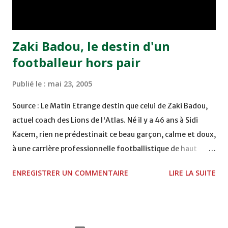
Moulay Abdallah face aux FAR grâce à un but marqué par
Abdeladim Khadrouf à la 61e...
Zaki Badou, le destin d'un
footballeur hors pair
Publié le :
mai 23, 2005
Source : Le Matin Etrange destin que celui de Zaki Badou,
actuel coach des Lions de l'Atlas. Né il y a 46 ans à Sidi
Kacem, rien ne prédestinait ce beau garçon, calme et doux,
à une carrière professionnelle footballistique de haut
rang. Car passionné par la chasse, héritage d'un père,
ENREGISTRER UN COMMENTAIRE
LIRE LA SUITE
également féru des armes, le jeune Zaki aura sa première
carabine à l'âge de …5 ans ! Passion qu'il va conjuguer par
la suite avec la plongée sous-marine. Des moments qui
permettent au sélectionneur national de décongestionner