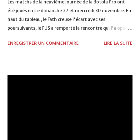
Les matchs de la neuvième journée de la Botola Pro ont
été joués entre dimanche 27 et mercredi 30 novembre. En
haut du tableau, le Fath creuse l'écart avec ses
poursuivants, le FUS a remporté la rencontre qui l'a opposé
à la Hassania d'Agadir au stade Al Inbiâat sur le score de 1 -
ENREGISTRER UN COMMENTAIRE
LIRE LA SUITE
2, Badr Kachani a ouvert la marque à la 38e pour les
visiteurs qui ont été rattrapés à la 74e sur un penalty
transformé par Mourad Batana, les leaders du
championnat ont maintenu leur pression sur le but des
joueurs soussis, et ont réussi à mener au score à la dernière
minute du temps réglementaire grâce à un but de Mourad
Benchrifa. Son poursuivant direct le CRA de son coté a
chuté à domicile face à l'OCK sur le score de 0 - 2. La
bonne affaire de la semaine a été réalisée par le Moghreb
de Tetouan qui s'est hissé à la deuxième place après avoir
remporté trois précieux points sur la pelouse du complexe