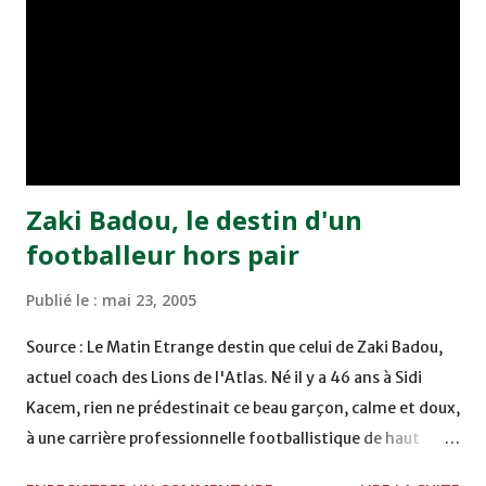
chuté à domicile face à l'OCK sur le score de 0 - 2. La
bonne affaire de la semaine a été réalisée par le Moghreb
de Tetouan qui s'est hissé à la deuxième place après avoir
remporté trois précieux points sur la pelouse du complexe
Moulay Abdallah face aux FAR grâce à un but marqué par
Abdeladim Khadrouf à la 61e...
Zaki Badou, le destin d'un
footballeur hors pair
Publié le :
mai 23, 2005
Source : Le Matin Etrange destin que celui de Zaki Badou,
actuel coach des Lions de l'Atlas. Né il y a 46 ans à Sidi
Kacem, rien ne prédestinait ce beau garçon, calme et doux,
à une carrière professionnelle footballistique de haut
rang. Car passionné par la chasse, héritage d'un père,