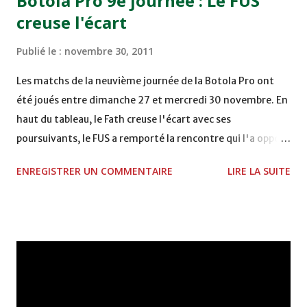
Botola Pro 9e journée : Le FUS
Mardi 06/12/2011 15H00 WAF - OCS au COMPLEXE SPORTIF
creuse l'écart
DE FES - FES WAC - MAS Reporté pour cause de finale de la
coupe de la CAF COMPLEXE SPORTIF MOHAMMED
Publié le :
novembre 30, 2011
VCASABLANCA
Les matchs de la neuvième journée de la Botola Pro ont
été joués entre dimanche 27 et mercredi 30 novembre. En
haut du tableau, le Fath creuse l'écart avec ses
poursuivants, le FUS a remporté la rencontre qui l'a opposé
à la Hassania d'Agadir au stade Al Inbiâat sur le score de 1 -
ENREGISTRER UN COMMENTAIRE
LIRE LA SUITE
2, Badr Kachani a ouvert la marque à la 38e pour les
visiteurs qui ont été rattrapés à la 74e sur un penalty
transformé par Mourad Batana, les leaders du
championnat ont maintenu leur pression sur le but des
joueurs soussis, et ont réussi à mener au score à la dernière
minute du temps réglementaire grâce à un but de Mourad
Benchrifa. Son poursuivant direct le CRA de son coté a