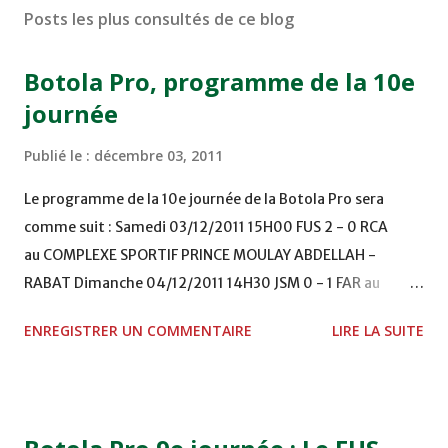
Posts les plus consultés de ce blog
Botola Pro, programme de la 10e
journée
Publié le :
décembre 03, 2011
Le programme de la 10e journée de la Botola Pro sera
comme suit : Samedi 03/12/2011 15H00 FUS 2 - 0 RCA
au COMPLEXE SPORTIF PRINCE MOULAY ABDELLAH -
RABAT Dimanche 04/12/2011 14H30 JSM 0 - 1 FAR au
STADE M. LAGHDAF - LAAYOUNE 15H00 DHJ 0 - 0 KAC au
ENREGISTRER UN COMMENTAIRE
LIRE LA SUITE
TERRAIN EL ABDI - EL JADIDA 16h30 OCK 0 - 1 HUSA
COMPLEXE OCP - KHOURIBGA Lundi 05/12/2011
15H00 MAT - CRA au STADE SANIAT RMEL - TETOUANE
15h00 IZK - CODM au STADE 18 NOVEMBRE - KHEMISET