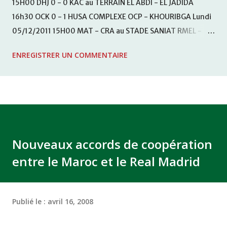
15H00 DHJ 0 - 0 KAC au TERRAIN EL ABDI - EL JADIDA
16h30 OCK 0 - 1 HUSA COMPLEXE OCP - KHOURIBGA Lundi
05/12/2011 15H00 MAT - CRA au STADE SANIAT RMEL -
TETOUANE 15h00 IZK - CODM au STADE 18 NOVEMBRE -
ENREGISTRER UN COMMENTAIRE
KHEMISET Mardi 06/12/2011 15H00 WAF - OCS au
COMPLEXE SPORTIF DE FES - FES WAC - MAS Reporté pour
cause de finale de la coupe de la CAF COMPLEXE SPORTIF
MOHAMMED VCASABLANCA
Nouveaux accords de coopération
entre le Maroc et le Real Madrid
Publié le :
avril 16, 2008