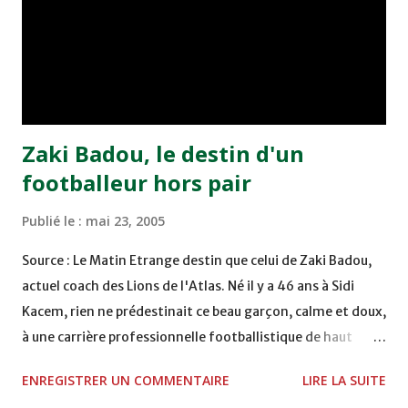
bonne affaire de la semaine a été réalisée par le Moghreb
de Tetouan qui s'est hissé à la deuxième place après avoir
remporté trois précieux points sur la pelouse du complexe
Moulay Abdallah face aux FAR grâce à un but marqué par
Abdeladim Khadrouf à la 61e...
Zaki Badou, le destin d'un
footballeur hors pair
Publié le :
mai 23, 2005
Source : Le Matin Etrange destin que celui de Zaki Badou,
actuel coach des Lions de l'Atlas. Né il y a 46 ans à Sidi
Kacem, rien ne prédestinait ce beau garçon, calme et doux,
à une carrière professionnelle footballistique de haut
rang. Car passionné par la chasse, héritage d'un père,
ENREGISTRER UN COMMENTAIRE
LIRE LA SUITE
également féru des armes, le jeune Zaki aura sa première