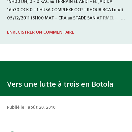
15H00 DHJ 0 - 0 KAC au TERRAIN EL ABDI - EL JADIDA
16h30 OCK 0 - 1 HUSA COMPLEXE OCP - KHOURIBGA Lundi
05/12/2011 15H00 MAT - CRA au STADE SANIAT RMEL -
TETOUANE 15h00 IZK - CODM au STADE 18 NOVEMBRE -
ENREGISTRER UN COMMENTAIRE
KHEMISET Mardi 06/12/2011 15H00 WAF - OCS au
COMPLEXE SPORTIF DE FES - FES WAC - MAS Reporté pour
cause de finale de la coupe de la CAF COMPLEXE SPORTIF
MOHAMMED VCASABLANCA
Vers une lutte à trois en Botola
Publié le :
août 20, 2010