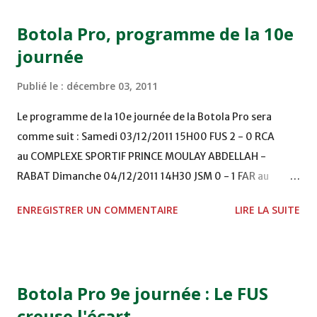
Botola Pro, programme de la 10e
journée
Publié le :
décembre 03, 2011
Le programme de la 10e journée de la Botola Pro sera
comme suit : Samedi 03/12/2011 15H00 FUS 2 - 0 RCA
au COMPLEXE SPORTIF PRINCE MOULAY ABDELLAH -
RABAT Dimanche 04/12/2011 14H30 JSM 0 - 1 FAR au
STADE M. LAGHDAF - LAAYOUNE 15H00 DHJ 0 - 0 KAC au
ENREGISTRER UN COMMENTAIRE
LIRE LA SUITE
TERRAIN EL ABDI - EL JADIDA 16h30 OCK 0 - 1 HUSA
COMPLEXE OCP - KHOURIBGA Lundi 05/12/2011
15H00 MAT - CRA au STADE SANIAT RMEL - TETOUANE
15h00 IZK - CODM au STADE 18 NOVEMBRE - KHEMISET
Botola Pro 9e journée : Le FUS
Mardi 06/12/2011 15H00 WAF - OCS au COMPLEXE SPORTIF
creuse l'écart
DE FES - FES WAC - MAS Reporté pour cause de finale de la