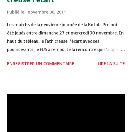
coupe de la CAF COMPLEXE SPORTIF MOHAMMED
Publié le :
novembre 30, 2011
VCASABLANCA
Les matchs de la neuvième journée de la Botola Pro ont
été joués entre dimanche 27 et mercredi 30 novembre. En
haut du tableau, le Fath creuse l'écart avec ses
poursuivants, le FUS a remporté la rencontre qui l'a opposé
à la Hassania d'Agadir au stade Al Inbiâat sur le score de 1 -
ENREGISTRER UN COMMENTAIRE
LIRE LA SUITE
2, Badr Kachani a ouvert la marque à la 38e pour les
visiteurs qui ont été rattrapés à la 74e sur un penalty
transformé par Mourad Batana, les leaders du
championnat ont maintenu leur pression sur le but des
joueurs soussis, et ont réussi à mener au score à la dernière
minute du temps réglementaire grâce à un but de Mourad
Benchrifa. Son poursuivant direct le CRA de son coté a
chuté à domicile face à l'OCK sur le score de 0 - 2. La