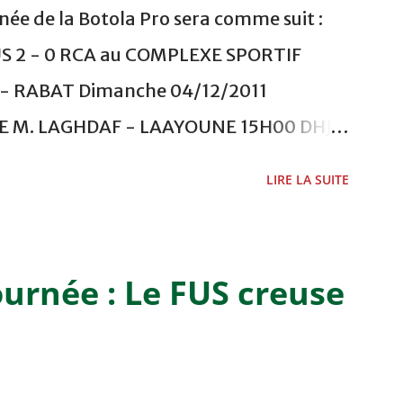
ée de la Botola Pro sera comme suit :
US 2 - 0 RCA au COMPLEXE SPORTIF
 RABAT Dimanche 04/12/2011
ADE M. LAGHDAF - LAAYOUNE 15H00 DHJ 0
 - EL JADIDA 16h30 OCK 0 - 1 HUSA
LIRE LA SUITE
 Lundi 05/12/2011 15H00 MAT - CRA
ETOUANE 15h00 IZK - CODM au STADE 18
i 06/12/2011 15H00 WAF - OCS au
ournée : Le FUS creuse
 FES WAC - MAS Reporté pour cause de
CAF COMPLEXE SPORTIF MOHAMMED