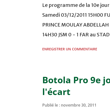
Le programme de la 10e journ
Samedi 03/12/2011 15H00 F
PRINCE MOULAY ABDELLAH -
14H30 JSM 0 - 1 FAR au ST
- 0 KAC au TERRAIN EL ABDI
ENREGISTRER UN COMMENTAIRE
COMPLEXE OCP - KHOURIBGA
au STADE SANIAT RMEL - T
NOVEMBRE - KHEMISET Mard
Botola Pro 9e j
COMPLEXE SPORTIF DE FES -
l'écart
finale de la coupe de la 
VCASABLANCA
Publié le :
novembre 30, 2011