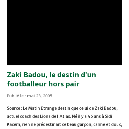
minute du temps réglementaire grâce à un but de Mourad
Benchrifa. Son poursuivant direct le CRA de son coté a
chuté à domicile face à l'OCK sur le score de 0 - 2. La
bonne affaire de la semaine a été réalisée par le Moghreb
de Tetouan qui s'est hissé à la deuxième place après avoir
remporté trois précieux points sur la pelouse du complexe
Moulay Abdallah face aux FAR grâce à un but marqué par
Abdeladim Khadrouf à la 61e...
Zaki Badou, le destin d'un
footballeur hors pair
Publié le :
mai 23, 2005
Source : Le Matin Etrange destin que celui de Zaki Badou,
actuel coach des Lions de l'Atlas. Né il y a 46 ans à Sidi
Kacem, rien ne prédestinait ce beau garçon, calme et doux,