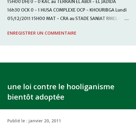
15H00 DHJ 0 - 0 KAC au TERRAIN EL ABDI - EL JADIDA
16h30 OCK 0 - 1 HUSA COMPLEXE OCP - KHOURIBGA Lundi
05/12/2011 15H00 MAT - CRA au STADE SANIAT RMEL -
TETOUANE 15h00 IZK - CODM au STADE 18 NOVEMBRE -
ENREGISTRER UN COMMENTAIRE
KHEMISET Mardi 06/12/2011 15H00 WAF - OCS au
COMPLEXE SPORTIF DE FES - FES WAC - MAS Reporté pour
cause de finale de la coupe de la CAF COMPLEXE SPORTIF
MOHAMMED VCASABLANCA
une loi contre le hooliganisme
bientôt adoptée
Publié le :
janvier 20, 2011