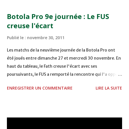
15H00 MAT - CRA au STADE SANIAT RMEL - TETOUANE
15h00 IZK - CODM au STADE 18 NOVEMBRE - KHEMISET
Botola Pro 9e journée : Le FUS
Mardi 06/12/2011 15H00 WAF - OCS au COMPLEXE SPORTIF
creuse l'écart
DE FES - FES WAC - MAS Reporté pour cause de finale de la
coupe de la CAF COMPLEXE SPORTIF MOHAMMED
Publié le :
novembre 30, 2011
VCASABLANCA
Les matchs de la neuvième journée de la Botola Pro ont
été joués entre dimanche 27 et mercredi 30 novembre. En
haut du tableau, le Fath creuse l'écart avec ses
poursuivants, le FUS a remporté la rencontre qui l'a opposé
à la Hassania d'Agadir au stade Al Inbiâat sur le score de 1 -
ENREGISTRER UN COMMENTAIRE
LIRE LA SUITE
2, Badr Kachani a ouvert la marque à la 38e pour les
visiteurs qui ont été rattrapés à la 74e sur un penalty
transformé par Mourad Batana, les leaders du
championnat ont maintenu leur pression sur le but des
joueurs soussis, et ont réussi à mener au score à la dernière