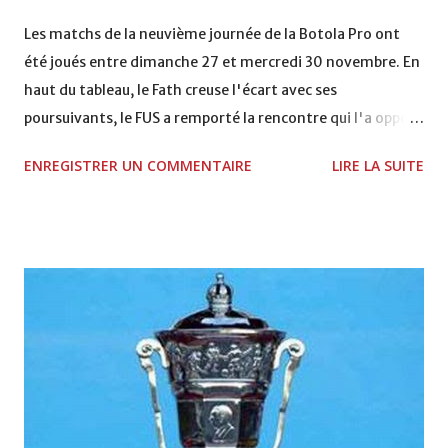
VCASABLANCA
Les matchs de la neuvième journée de la Botola Pro ont
été joués entre dimanche 27 et mercredi 30 novembre. En
haut du tableau, le Fath creuse l'écart avec ses
poursuivants, le FUS a remporté la rencontre qui l'a opposé
à la Hassania d'Agadir au stade Al Inbiâat sur le score de 1 -
ENREGISTRER UN COMMENTAIRE
LIRE LA SUITE
2, Badr Kachani a ouvert la marque à la 38e pour les
visiteurs qui ont été rattrapés à la 74e sur un penalty
transformé par Mourad Batana, les leaders du
championnat ont maintenu leur pression sur le but des
joueurs soussis, et ont réussi à mener au score à la dernière
minute du temps réglementaire grâce à un but de Mourad
Benchrifa. Son poursuivant direct le CRA de son coté a
chuté à domicile face à l'OCK sur le score de 0 - 2. La
bonne affaire de la semaine a été réalisée par le Moghreb
de Tetouan qui s'est hissé à la deuxième place après avoir