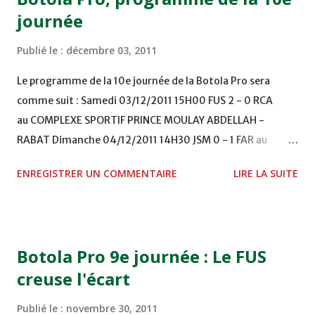
journée
Publié le :
décembre 03, 2011
Le programme de la 10e journée de la Botola Pro sera
comme suit : Samedi 03/12/2011 15H00 FUS 2 - 0 RCA
au COMPLEXE SPORTIF PRINCE MOULAY ABDELLAH -
RABAT Dimanche 04/12/2011 14H30 JSM 0 - 1 FAR au
STADE M. LAGHDAF - LAAYOUNE 15H00 DHJ 0 - 0 KAC au
ENREGISTRER UN COMMENTAIRE
LIRE LA SUITE
TERRAIN EL ABDI - EL JADIDA 16h30 OCK 0 - 1 HUSA
COMPLEXE OCP - KHOURIBGA Lundi 05/12/2011
15H00 MAT - CRA au STADE SANIAT RMEL - TETOUANE
15h00 IZK - CODM au STADE 18 NOVEMBRE - KHEMISET
Botola Pro 9e journée : Le FUS
Mardi 06/12/2011 15H00 WAF - OCS au COMPLEXE SPORTIF
creuse l'écart
DE FES - FES WAC - MAS Reporté pour cause de finale de la
coupe de la CAF COMPLEXE SPORTIF MOHAMMED
Publié le :
novembre 30, 2011