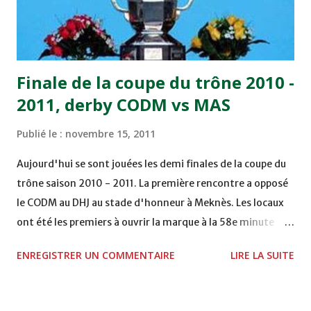
remporté trois précieux points sur la pelouse du complexe
Moulay Abdallah face aux FAR grâce à un but marqué par
Abdeladim Khadrouf à la 61e...
Finale de la coupe du trône 2010 -
2011, derby CODM vs MAS
Publié le :
novembre 15, 2011
Aujourd'hui se sont jouées les demi finales de la coupe du
trône saison 2010 - 2011. La première rencontre a opposé
le CODM au DHJ au stade d'honneur à Meknès. Les locaux
ont été les premiers à ouvrir la marque à la 58e minute
grâce à un but d'Adil Hliouat. Les Doukkalis du DHJ ont
ENREGISTRER UN COMMENTAIRE
LIRE LA SUITE
réagi et ont failli égaliser sur pénalty à la 74e, mais
Abderrahim Chakir n'a pas réussi à le transformer. La
rencontre se termine sur le score d'un but à zéro