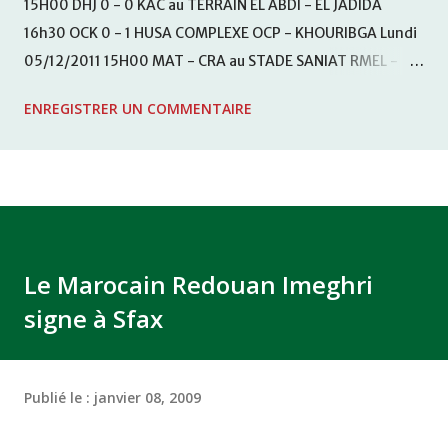
15H00 DHJ 0 - 0 KAC au TERRAIN EL ABDI - EL JADIDA
16h30 OCK 0 - 1 HUSA COMPLEXE OCP - KHOURIBGA Lundi
05/12/2011 15H00 MAT - CRA au STADE SANIAT RMEL -
TETOUANE 15h00 IZK - CODM au STADE 18 NOVEMBRE -
ENREGISTRER UN COMMENTAIRE
KHEMISET Mardi 06/12/2011 15H00 WAF - OCS au
COMPLEXE SPORTIF DE FES - FES WAC - MAS Reporté pour
cause de finale de la coupe de la CAF COMPLEXE SPORTIF
MOHAMMED VCASABLANCA
Le Marocain Redouan Imeghri
signe à Sfax
Publié le :
janvier 08, 2009