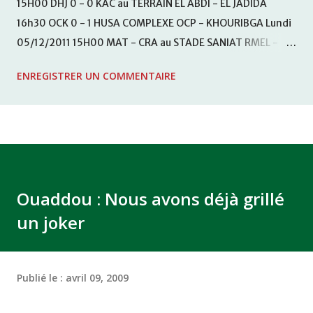
15H00 DHJ 0 - 0 KAC au TERRAIN EL ABDI - EL JADIDA
16h30 OCK 0 - 1 HUSA COMPLEXE OCP - KHOURIBGA Lundi
05/12/2011 15H00 MAT - CRA au STADE SANIAT RMEL -
TETOUANE 15h00 IZK - CODM au STADE 18 NOVEMBRE -
ENREGISTRER UN COMMENTAIRE
KHEMISET Mardi 06/12/2011 15H00 WAF - OCS au
COMPLEXE SPORTIF DE FES - FES WAC - MAS Reporté pour
cause de finale de la coupe de la CAF COMPLEXE SPORTIF
MOHAMMED VCASABLANCA
Ouaddou : Nous avons déjà grillé
un joker
Publié le :
avril 09, 2009