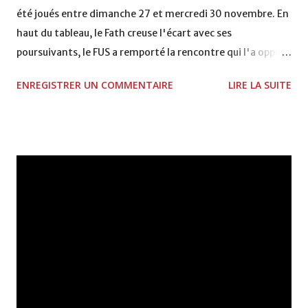
été joués entre dimanche 27 et mercredi 30 novembre. En
haut du tableau, le Fath creuse l'écart avec ses
poursuivants, le FUS a remporté la rencontre qui l'a opposé
à la Hassania d'Agadir au stade Al Inbiâat sur le score de 1 -
ENREGISTRER UN COMMENTAIRE
LIRE LA SUITE
2, Badr Kachani a ouvert la marque à la 38e pour les
visiteurs qui ont été rattrapés à la 74e sur un penalty
transformé par Mourad Batana, les leaders du
championnat ont maintenu leur pression sur le but des
joueurs soussis, et ont réussi à mener au score à la dernière
minute du temps réglementaire grâce à un but de Mourad
Benchrifa. Son poursuivant direct le CRA de son coté a
chuté à domicile face à l'OCK sur le score de 0 - 2. La
bonne affaire de la semaine a été réalisée par le Moghreb
de Tetouan qui s'est hissé à la deuxième place après avoir
remporté trois précieux points sur la pelouse du complexe
Moulay Abdallah face aux FAR grâce à un but marqué par