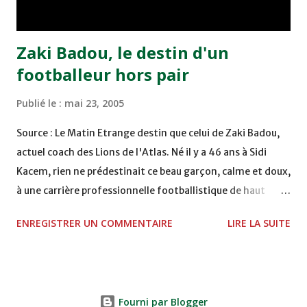
Abdeladim Khadrouf à la 61e...
Zaki Badou, le destin d'un
footballeur hors pair
Publié le :
mai 23, 2005
Source : Le Matin Etrange destin que celui de Zaki Badou,
actuel coach des Lions de l'Atlas. Né il y a 46 ans à Sidi
Kacem, rien ne prédestinait ce beau garçon, calme et doux,
à une carrière professionnelle footballistique de haut
rang. Car passionné par la chasse, héritage d'un père,
ENREGISTRER UN COMMENTAIRE
LIRE LA SUITE
également féru des armes, le jeune Zaki aura sa première
carabine à l'âge de …5 ans ! Passion qu'il va conjuguer par
la suite avec la plongée sous-marine. Des moments qui
permettent au sélectionneur national de décongestionner
Fourni par Blogger
lorsque la pression s'appesantit. Mais comme pour tous