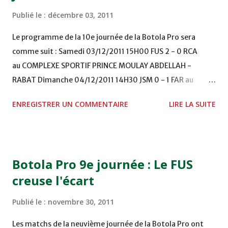
Publié le :
décembre 03, 2011
Le programme de la 10e journée de la Botola Pro sera
comme suit : Samedi 03/12/2011 15H00 FUS 2 - 0 RCA
au COMPLEXE SPORTIF PRINCE MOULAY ABDELLAH -
RABAT Dimanche 04/12/2011 14H30 JSM 0 - 1 FAR au
STADE M. LAGHDAF - LAAYOUNE 15H00 DHJ 0 - 0 KAC au
ENREGISTRER UN COMMENTAIRE
LIRE LA SUITE
TERRAIN EL ABDI - EL JADIDA 16h30 OCK 0 - 1 HUSA
COMPLEXE OCP - KHOURIBGA Lundi 05/12/2011
15H00 MAT - CRA au STADE SANIAT RMEL - TETOUANE
15h00 IZK - CODM au STADE 18 NOVEMBRE - KHEMISET
Botola Pro 9e journée : Le FUS
Mardi 06/12/2011 15H00 WAF - OCS au COMPLEXE SPORTIF
creuse l'écart
DE FES - FES WAC - MAS Reporté pour cause de finale de la
coupe de la CAF COMPLEXE SPORTIF MOHAMMED
Publié le :
novembre 30, 2011
VCASABLANCA
Les matchs de la neuvième journée de la Botola Pro ont