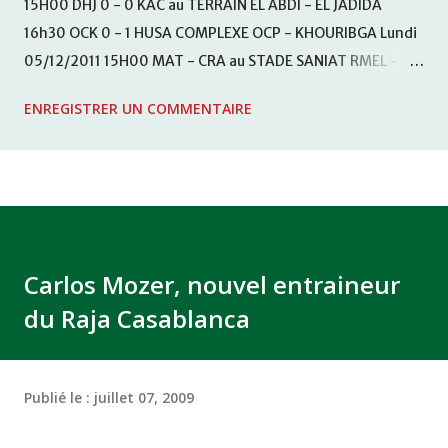
15H00 DHJ 0 - 0 KAC au TERRAIN EL ABDI - EL JADIDA
16h30 OCK 0 - 1 HUSA COMPLEXE OCP - KHOURIBGA Lundi
05/12/2011 15H00 MAT - CRA au STADE SANIAT RMEL -
TETOUANE 15h00 IZK - CODM au STADE 18 NOVEMBRE -
ENREGISTRER UN COMMENTAIRE
KHEMISET Mardi 06/12/2011 15H00 WAF - OCS au
COMPLEXE SPORTIF DE FES - FES WAC - MAS Reporté pour
cause de finale de la coupe de la CAF COMPLEXE SPORTIF
MOHAMMED VCASABLANCA
Carlos Mozer, nouvel entraineur
du Raja Casablanca
Publié le :
juillet 07, 2009