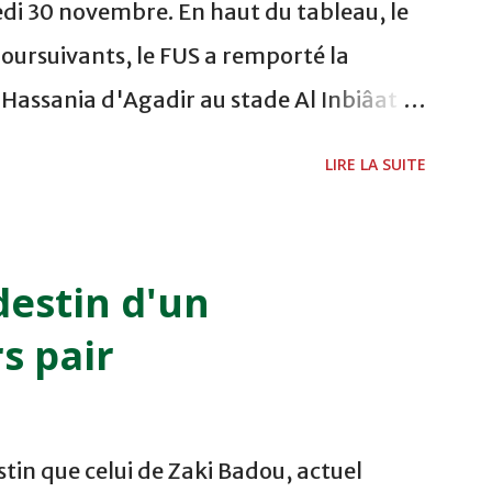
di 30 novembre. En haut du tableau, le
poursuivants, le FUS a remporté la
a Hassania d'Agadir au stade Al Inbiâat
chani a ouvert la marque à la 38e pour les
LIRE LA SUITE
és à la 74e sur un penalty transformé par
 du championnat ont maintenu leur
s soussis, et ont réussi à mener au score à
destin d'un
 réglementaire grâce à un but de
s pair
ivant direct le CRA de son coté a chuté
 score de 0 - 2. La bonne affaire de la
 Moghreb de Tetouan qui s'est hissé à la
tin que celui de Zaki Badou, actuel