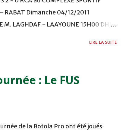
US 2 - 0 RCA au COMPLEXE SPORTIF
 RABAT Dimanche 04/12/2011
ADE M. LAGHDAF - LAAYOUNE 15H00 DHJ 0
 - EL JADIDA 16h30 OCK 0 - 1 HUSA
LIRE LA SUITE
 Lundi 05/12/2011 15H00 MAT - CRA
ETOUANE 15h00 IZK - CODM au STADE 18
i 06/12/2011 15H00 WAF - OCS au
ournée : Le FUS
 FES WAC - MAS Reporté pour cause de
CAF COMPLEXE SPORTIF MOHAMMED
urnée de la Botola Pro ont été joués