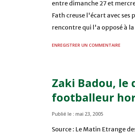
entre dimanche 27 et mercre
Fath creuse l'écart avec ses 
rencontre qui l'a opposé à l
sur le score de 1 - 2, Badr Ka
ENREGISTRER UN COMMENTAIRE
visiteurs qui ont été rattrap
Mourad Batana, les leaders
pression sur le but des joueur
Zaki Badou, le 
la dernière minute du temps
footballeur hor
Mourad Benchrifa. Son poursu
à domicile face à l'OCK sur le
Publié le :
mai 23, 2005
semaine a été réalisée par le
Source : Le Matin Etrange des