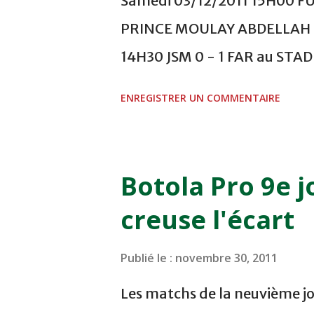
Samedi 03/12/2011 15H00 F
PRINCE MOULAY ABDELLAH -
14H30 JSM 0 - 1 FAR au ST
- 0 KAC au TERRAIN EL ABDI
ENREGISTRER UN COMMENTAIRE
COMPLEXE OCP - KHOURIBGA
au STADE SANIAT RMEL - T
NOVEMBRE - KHEMISET Mard
Botola Pro 9e j
COMPLEXE SPORTIF DE FES -
creuse l'écart
finale de la coupe de la 
VCASABLANCA
Publié le :
novembre 30, 2011
Les matchs de la neuvième jo