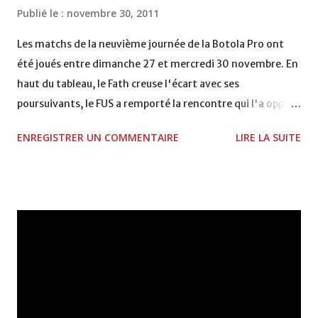
coupe de la CAF COMPLEXE SPORTIF MOHAMMED
Publié le :
novembre 30, 2011
VCASABLANCA
Les matchs de la neuvième journée de la Botola Pro ont
été joués entre dimanche 27 et mercredi 30 novembre. En
haut du tableau, le Fath creuse l'écart avec ses
poursuivants, le FUS a remporté la rencontre qui l'a opposé
à la Hassania d'Agadir au stade Al Inbiâat sur le score de 1 -
ENREGISTRER UN COMMENTAIRE
LIRE LA SUITE
2, Badr Kachani a ouvert la marque à la 38e pour les
visiteurs qui ont été rattrapés à la 74e sur un penalty
transformé par Mourad Batana, les leaders du
championnat ont maintenu leur pression sur le but des
joueurs soussis, et ont réussi à mener au score à la dernière
minute du temps réglementaire grâce à un but de Mourad
Benchrifa. Son poursuivant direct le CRA de son coté a
chuté à domicile face à l'OCK sur le score de 0 - 2. La
bonne affaire de la semaine a été réalisée par le Moghreb