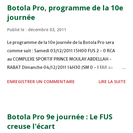
Botola Pro, programme de la 10e
journée
Publié le :
décembre 03, 2011
Le programme de la 10e journée de la Botola Pro sera
comme suit : Samedi 03/12/2011 15H00 FUS 2 - 0 RCA
au COMPLEXE SPORTIF PRINCE MOULAY ABDELLAH -
RABAT Dimanche 04/12/2011 14H30 JSM 0 - 1 FAR au
STADE M. LAGHDAF - LAAYOUNE 15H00 DHJ 0 - 0 KAC au
ENREGISTRER UN COMMENTAIRE
LIRE LA SUITE
TERRAIN EL ABDI - EL JADIDA 16h30 OCK 0 - 1 HUSA
COMPLEXE OCP - KHOURIBGA Lundi 05/12/2011
15H00 MAT - CRA au STADE SANIAT RMEL - TETOUANE
15h00 IZK - CODM au STADE 18 NOVEMBRE - KHEMISET
Botola Pro 9e journée : Le FUS
Mardi 06/12/2011 15H00 WAF - OCS au COMPLEXE SPORTIF
creuse l'écart
DE FES - FES WAC - MAS Reporté pour cause de finale de la