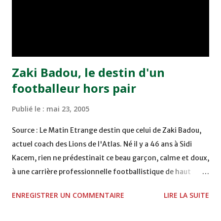
de Tetouan qui s'est hissé à la deuxième place après avoir
remporté trois précieux points sur la pelouse du complexe
Moulay Abdallah face aux FAR grâce à un but marqué par
Abdeladim Khadrouf à la 61e...
Zaki Badou, le destin d'un
footballeur hors pair
Publié le :
mai 23, 2005
Source : Le Matin Etrange destin que celui de Zaki Badou,
actuel coach des Lions de l'Atlas. Né il y a 46 ans à Sidi
Kacem, rien ne prédestinait ce beau garçon, calme et doux,
à une carrière professionnelle footballistique de haut
rang. Car passionné par la chasse, héritage d'un père,
ENREGISTRER UN COMMENTAIRE
LIRE LA SUITE
également féru des armes, le jeune Zaki aura sa première
carabine à l'âge de …5 ans ! Passion qu'il va conjuguer par