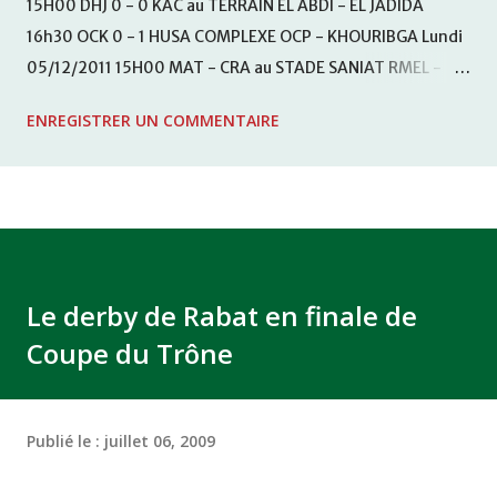
15H00 DHJ 0 - 0 KAC au TERRAIN EL ABDI - EL JADIDA
16h30 OCK 0 - 1 HUSA COMPLEXE OCP - KHOURIBGA Lundi
05/12/2011 15H00 MAT - CRA au STADE SANIAT RMEL -
TETOUANE 15h00 IZK - CODM au STADE 18 NOVEMBRE -
ENREGISTRER UN COMMENTAIRE
KHEMISET Mardi 06/12/2011 15H00 WAF - OCS au
COMPLEXE SPORTIF DE FES - FES WAC - MAS Reporté pour
cause de finale de la coupe de la CAF COMPLEXE SPORTIF
MOHAMMED VCASABLANCA
Le derby de Rabat en finale de
Coupe du Trône
Publié le :
juillet 06, 2009