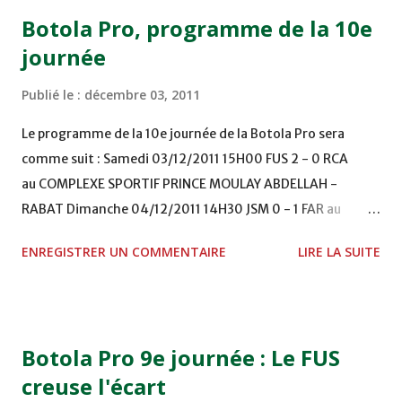
Botola Pro, programme de la 10e
journée
Publié le :
décembre 03, 2011
Le programme de la 10e journée de la Botola Pro sera
comme suit : Samedi 03/12/2011 15H00 FUS 2 - 0 RCA
au COMPLEXE SPORTIF PRINCE MOULAY ABDELLAH -
RABAT Dimanche 04/12/2011 14H30 JSM 0 - 1 FAR au
STADE M. LAGHDAF - LAAYOUNE 15H00 DHJ 0 - 0 KAC au
ENREGISTRER UN COMMENTAIRE
LIRE LA SUITE
TERRAIN EL ABDI - EL JADIDA 16h30 OCK 0 - 1 HUSA
COMPLEXE OCP - KHOURIBGA Lundi 05/12/2011
15H00 MAT - CRA au STADE SANIAT RMEL - TETOUANE
15h00 IZK - CODM au STADE 18 NOVEMBRE - KHEMISET
Botola Pro 9e journée : Le FUS
Mardi 06/12/2011 15H00 WAF - OCS au COMPLEXE SPORTIF
creuse l'écart
DE FES - FES WAC - MAS Reporté pour cause de finale de la