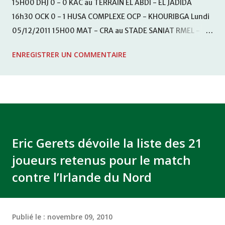
15H00 DHJ 0 - 0 KAC au TERRAIN EL ABDI - EL JADIDA
16h30 OCK 0 - 1 HUSA COMPLEXE OCP - KHOURIBGA Lundi
05/12/2011 15H00 MAT - CRA au STADE SANIAT RMEL -
TETOUANE 15h00 IZK - CODM au STADE 18 NOVEMBRE -
ENREGISTRER UN COMMENTAIRE
KHEMISET Mardi 06/12/2011 15H00 WAF - OCS au
COMPLEXE SPORTIF DE FES - FES WAC - MAS Reporté pour
cause de finale de la coupe de la CAF COMPLEXE SPORTIF
MOHAMMED VCASABLANCA
Eric Gerets dévoile la liste des 21
joueurs retenus pour le match
contre l’Irlande du Nord
Publié le :
novembre 09, 2010