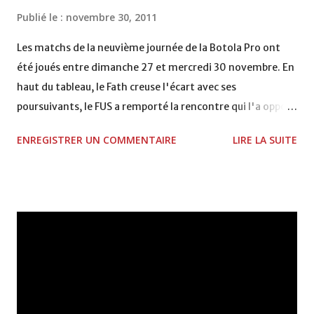
coupe de la CAF COMPLEXE SPORTIF MOHAMMED
Publié le :
novembre 30, 2011
VCASABLANCA
Les matchs de la neuvième journée de la Botola Pro ont
été joués entre dimanche 27 et mercredi 30 novembre. En
haut du tableau, le Fath creuse l'écart avec ses
poursuivants, le FUS a remporté la rencontre qui l'a opposé
à la Hassania d'Agadir au stade Al Inbiâat sur le score de 1 -
ENREGISTRER UN COMMENTAIRE
LIRE LA SUITE
2, Badr Kachani a ouvert la marque à la 38e pour les
visiteurs qui ont été rattrapés à la 74e sur un penalty
transformé par Mourad Batana, les leaders du
championnat ont maintenu leur pression sur le but des
joueurs soussis, et ont réussi à mener au score à la dernière
minute du temps réglementaire grâce à un but de Mourad
Benchrifa. Son poursuivant direct le CRA de son coté a
chuté à domicile face à l'OCK sur le score de 0 - 2. La
bonne affaire de la semaine a été réalisée par le Moghreb