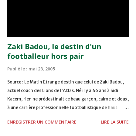
de Tetouan qui s'est hissé à la deuxième place après avoir
remporté trois précieux points sur la pelouse du complexe
Moulay Abdallah face aux FAR grâce à un but marqué par
Abdeladim Khadrouf à la 61e...
Zaki Badou, le destin d'un
footballeur hors pair
Publié le :
mai 23, 2005
Source : Le Matin Etrange destin que celui de Zaki Badou,
actuel coach des Lions de l'Atlas. Né il y a 46 ans à Sidi
Kacem, rien ne prédestinait ce beau garçon, calme et doux,
à une carrière professionnelle footballistique de haut
rang. Car passionné par la chasse, héritage d'un père,
ENREGISTRER UN COMMENTAIRE
LIRE LA SUITE
également féru des armes, le jeune Zaki aura sa première
carabine à l'âge de …5 ans ! Passion qu'il va conjuguer par