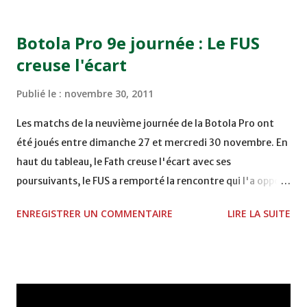
15H00 MAT - CRA au STADE SANIAT RMEL - TETOUANE
15h00 IZK - CODM au STADE 18 NOVEMBRE - KHEMISET
Botola Pro 9e journée : Le FUS
Mardi 06/12/2011 15H00 WAF - OCS au COMPLEXE SPORTIF
creuse l'écart
DE FES - FES WAC - MAS Reporté pour cause de finale de la
coupe de la CAF COMPLEXE SPORTIF MOHAMMED
Publié le :
novembre 30, 2011
VCASABLANCA
Les matchs de la neuvième journée de la Botola Pro ont
été joués entre dimanche 27 et mercredi 30 novembre. En
haut du tableau, le Fath creuse l'écart avec ses
poursuivants, le FUS a remporté la rencontre qui l'a opposé
à la Hassania d'Agadir au stade Al Inbiâat sur le score de 1 -
ENREGISTRER UN COMMENTAIRE
LIRE LA SUITE
2, Badr Kachani a ouvert la marque à la 38e pour les
visiteurs qui ont été rattrapés à la 74e sur un penalty
transformé par Mourad Batana, les leaders du
championnat ont maintenu leur pression sur le but des
joueurs soussis, et ont réussi à mener au score à la dernière