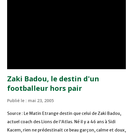
minute du temps réglementaire grâce à un but de Mourad
Benchrifa. Son poursuivant direct le CRA de son coté a
chuté à domicile face à l'OCK sur le score de 0 - 2. La
bonne affaire de la semaine a été réalisée par le Moghreb
de Tetouan qui s'est hissé à la deuxième place après avoir
remporté trois précieux points sur la pelouse du complexe
Moulay Abdallah face aux FAR grâce à un but marqué par
Abdeladim Khadrouf à la 61e...
Zaki Badou, le destin d'un
footballeur hors pair
Publié le :
mai 23, 2005
Source : Le Matin Etrange destin que celui de Zaki Badou,
actuel coach des Lions de l'Atlas. Né il y a 46 ans à Sidi
Kacem, rien ne prédestinait ce beau garçon, calme et doux,