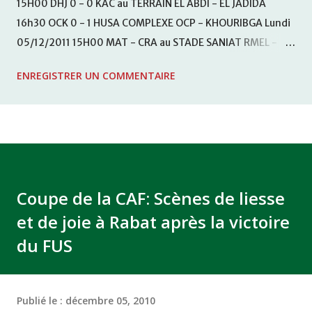
15H00 DHJ 0 - 0 KAC au TERRAIN EL ABDI - EL JADIDA
16h30 OCK 0 - 1 HUSA COMPLEXE OCP - KHOURIBGA Lundi
05/12/2011 15H00 MAT - CRA au STADE SANIAT RMEL -
TETOUANE 15h00 IZK - CODM au STADE 18 NOVEMBRE -
ENREGISTRER UN COMMENTAIRE
KHEMISET Mardi 06/12/2011 15H00 WAF - OCS au
COMPLEXE SPORTIF DE FES - FES WAC - MAS Reporté pour
cause de finale de la coupe de la CAF COMPLEXE SPORTIF
MOHAMMED VCASABLANCA
Coupe de la CAF: Scènes de liesse
et de joie à Rabat après la victoire
du FUS
Publié le :
décembre 05, 2010