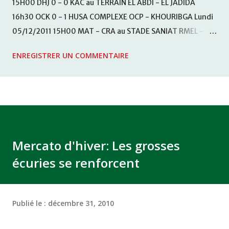
15H00 DHJ 0 - 0 KAC au TERRAIN EL ABDI - EL JADIDA
16h30 OCK 0 - 1 HUSA COMPLEXE OCP - KHOURIBGA Lundi
05/12/2011 15H00 MAT - CRA au STADE SANIAT RMEL -
TETOUANE 15h00 IZK - CODM au STADE 18 NOVEMBRE -
ENREGISTRER UN COMMENTAIRE
KHEMISET Mardi 06/12/2011 15H00 WAF - OCS au
COMPLEXE SPORTIF DE FES - FES WAC - MAS Reporté pour
cause de finale de la coupe de la CAF COMPLEXE SPORTIF
MOHAMMED VCASABLANCA
Mercato d'hiver: Les grosses
écuries se renforcent
Publié le :
décembre 31, 2010