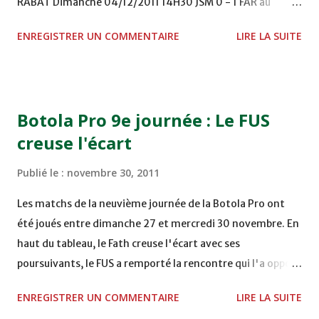
RABAT Dimanche 04/12/2011 14H30 JSM 0 - 1 FAR au
STADE M. LAGHDAF - LAAYOUNE 15H00 DHJ 0 - 0 KAC au
ENREGISTRER UN COMMENTAIRE
LIRE LA SUITE
TERRAIN EL ABDI - EL JADIDA 16h30 OCK 0 - 1 HUSA
COMPLEXE OCP - KHOURIBGA Lundi 05/12/2011
15H00 MAT - CRA au STADE SANIAT RMEL - TETOUANE
15h00 IZK - CODM au STADE 18 NOVEMBRE - KHEMISET
Botola Pro 9e journée : Le FUS
Mardi 06/12/2011 15H00 WAF - OCS au COMPLEXE SPORTIF
creuse l'écart
DE FES - FES WAC - MAS Reporté pour cause de finale de la
coupe de la CAF COMPLEXE SPORTIF MOHAMMED
Publié le :
novembre 30, 2011
VCASABLANCA
Les matchs de la neuvième journée de la Botola Pro ont
été joués entre dimanche 27 et mercredi 30 novembre. En
haut du tableau, le Fath creuse l'écart avec ses
poursuivants, le FUS a remporté la rencontre qui l'a opposé
à la Hassania d'Agadir au stade Al Inbiâat sur le score de 1 -
ENREGISTRER UN COMMENTAIRE
LIRE LA SUITE
2, Badr Kachani a ouvert la marque à la 38e pour les