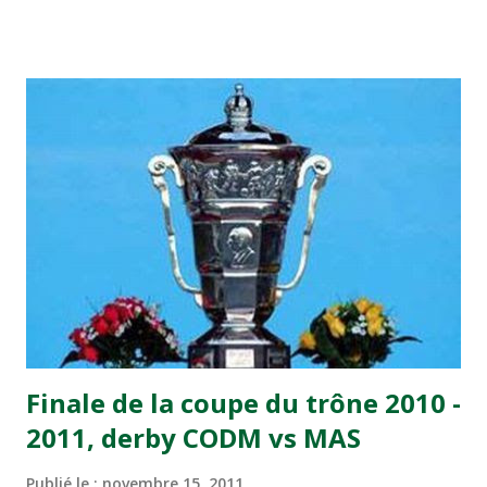
visiteurs qui ont été rattrapés à la 74e sur un penalty
transformé par Mourad Batana, les leaders du
championnat ont maintenu leur pression sur le but des
joueurs soussis, et ont réussi à mener au score à la dernière
minute du temps réglementaire grâce à un but de Mourad
Benchrifa. Son poursuivant direct le CRA de son coté a
chuté à domicile face à l'OCK sur le score de 0 - 2. La
bonne affaire de la semaine a été réalisée par le Moghreb
de Tetouan qui s'est hissé à la deuxième place après avoir
remporté trois précieux points sur la pelouse du complexe
Moulay Abdallah face aux FAR grâce à un but marqué par
Abdeladim Khadrouf à la 61e...
Finale de la coupe du trône 2010 -
2011, derby CODM vs MAS
Publié le :
novembre 15, 2011