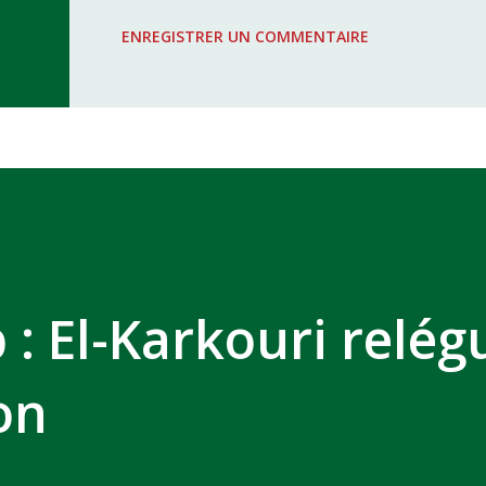
WAC - MAS Reporté pour cause de f
ENREGISTRER UN COMMENTAIRE
COMPLEXE SPORTIF MOHAMMED 
 : El-Karkouri relég
on