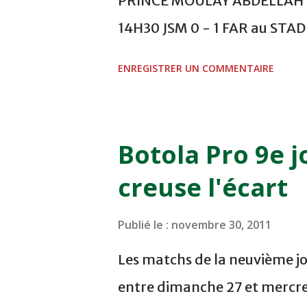
PRINCE MOULAY ABDELLAH -
14H30 JSM 0 - 1 FAR au ST
- 0 KAC au TERRAIN EL ABDI
ENREGISTRER UN COMMENTAIRE
COMPLEXE OCP - KHOURIBGA
au STADE SANIAT RMEL - T
NOVEMBRE - KHEMISET Mard
Botola Pro 9e j
COMPLEXE SPORTIF DE FES -
creuse l'écart
finale de la coupe de la 
VCASABLANCA
Publié le :
novembre 30, 2011
Les matchs de la neuvième jo
entre dimanche 27 et mercre