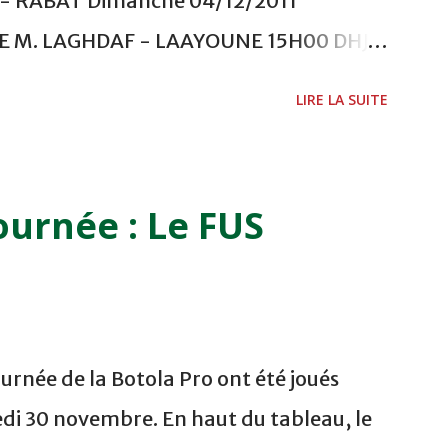
 RABAT Dimanche 04/12/2011
ADE M. LAGHDAF - LAAYOUNE 15H00 DHJ 0
 - EL JADIDA 16h30 OCK 0 - 1 HUSA
LIRE LA SUITE
 Lundi 05/12/2011 15H00 MAT - CRA
ETOUANE 15h00 IZK - CODM au STADE 18
i 06/12/2011 15H00 WAF - OCS au
ournée : Le FUS
 FES WAC - MAS Reporté pour cause de
CAF COMPLEXE SPORTIF MOHAMMED
urnée de la Botola Pro ont été joués
di 30 novembre. En haut du tableau, le