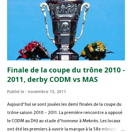
Benchrifa. Son poursuivant direct le CRA de son coté a
chuté à domicile face à l'OCK sur le score de 0 - 2. La
bonne affaire de la semaine a été réalisée par le Moghreb
de Tetouan qui s'est hissé à la deuxième place après avoir
remporté trois précieux points sur la pelouse du complexe
Moulay Abdallah face aux FAR grâce à un but marqué par
Abdeladim Khadrouf à la 61e...
Finale de la coupe du trône 2010 -
2011, derby CODM vs MAS
Publié le :
novembre 15, 2011
Aujourd'hui se sont jouées les demi finales de la coupe du
trône saison 2010 - 2011. La première rencontre a opposé
le CODM au DHJ au stade d'honneur à Meknès. Les locaux
ont été les premiers à ouvrir la marque à la 58e minute