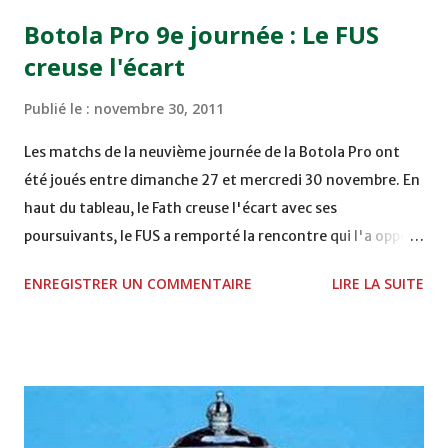
15h00 IZK - CODM au STADE 18 NOVEMBRE - KHEMISET
Botola Pro 9e journée : Le FUS
Mardi 06/12/2011 15H00 WAF - OCS au COMPLEXE SPORTIF
creuse l'écart
DE FES - FES WAC - MAS Reporté pour cause de finale de la
coupe de la CAF COMPLEXE SPORTIF MOHAMMED
Publié le :
novembre 30, 2011
VCASABLANCA
Les matchs de la neuvième journée de la Botola Pro ont
été joués entre dimanche 27 et mercredi 30 novembre. En
haut du tableau, le Fath creuse l'écart avec ses
poursuivants, le FUS a remporté la rencontre qui l'a opposé
à la Hassania d'Agadir au stade Al Inbiâat sur le score de 1 -
ENREGISTRER UN COMMENTAIRE
LIRE LA SUITE
2, Badr Kachani a ouvert la marque à la 38e pour les
visiteurs qui ont été rattrapés à la 74e sur un penalty
transformé par Mourad Batana, les leaders du
championnat ont maintenu leur pression sur le but des
joueurs soussis, et ont réussi à mener au score à la dernière
minute du temps réglementaire grâce à un but de Mourad