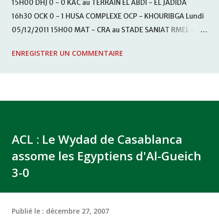
15H00 DHJ 0 - 0 KAC au TERRAIN EL ABDI - EL JADIDA
16h30 OCK 0 - 1 HUSA COMPLEXE OCP - KHOURIBGA Lundi
05/12/2011 15H00 MAT - CRA au STADE SANIAT RMEL -
TETOUANE 15h00 IZK - CODM au STADE 18 NOVEMBRE -
ENREGISTRER UN COMMENTAIRE
KHEMISET Mardi 06/12/2011 15H00 WAF - OCS au
COMPLEXE SPORTIF DE FES - FES WAC - MAS Reporté pour
cause de finale de la coupe de la CAF COMPLEXE SPORTIF
MOHAMMED VCASABLANCA
ACL : Le Wydad de Casablanca
assome les Egyptiens d'Al-Gueich
3-0
Publié le :
décembre 27, 2007