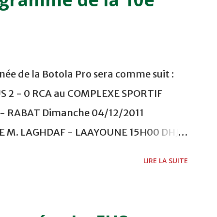
ée de la Botola Pro sera comme suit :
US 2 - 0 RCA au COMPLEXE SPORTIF
 RABAT Dimanche 04/12/2011
ADE M. LAGHDAF - LAAYOUNE 15H00 DHJ 0
 - EL JADIDA 16h30 OCK 0 - 1 HUSA
LIRE LA SUITE
 Lundi 05/12/2011 15H00 MAT - CRA
ETOUANE 15h00 IZK - CODM au STADE 18
i 06/12/2011 15H00 WAF - OCS au