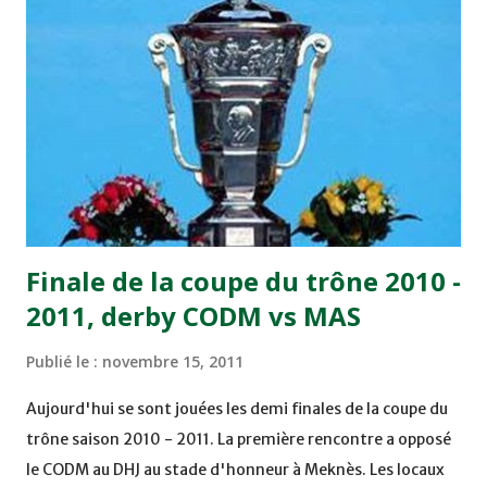
minute du temps réglementaire grâce à un but de Mourad
Benchrifa. Son poursuivant direct le CRA de son coté a
chuté à domicile face à l'OCK sur le score de 0 - 2. La
bonne affaire de la semaine a été réalisée par le Moghreb
de Tetouan qui s'est hissé à la deuxième place après avoir
remporté trois précieux points sur la pelouse du complexe
Moulay Abdallah face aux FAR grâce à un but marqué par
Abdeladim Khadrouf à la 61e...
Finale de la coupe du trône 2010 -
2011, derby CODM vs MAS
Publié le :
novembre 15, 2011
Aujourd'hui se sont jouées les demi finales de la coupe du
trône saison 2010 - 2011. La première rencontre a opposé
le CODM au DHJ au stade d'honneur à Meknès. Les locaux