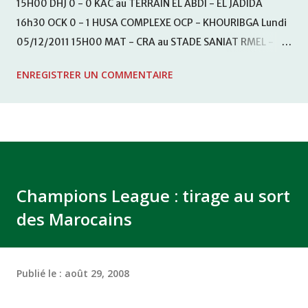
15H00 DHJ 0 - 0 KAC au TERRAIN EL ABDI - EL JADIDA
16h30 OCK 0 - 1 HUSA COMPLEXE OCP - KHOURIBGA Lundi
05/12/2011 15H00 MAT - CRA au STADE SANIAT RMEL -
TETOUANE 15h00 IZK - CODM au STADE 18 NOVEMBRE -
ENREGISTRER UN COMMENTAIRE
KHEMISET Mardi 06/12/2011 15H00 WAF - OCS au
COMPLEXE SPORTIF DE FES - FES WAC - MAS Reporté pour
cause de finale de la coupe de la CAF COMPLEXE SPORTIF
MOHAMMED VCASABLANCA
Champions League : tirage au sort
des Marocains
Publié le :
août 29, 2008