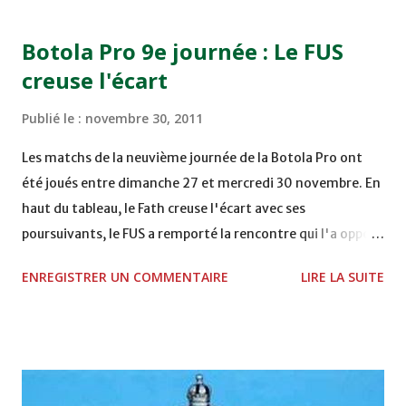
15H00 MAT - CRA au STADE SANIAT RMEL - TETOUANE
15h00 IZK - CODM au STADE 18 NOVEMBRE - KHEMISET
Botola Pro 9e journée : Le FUS
Mardi 06/12/2011 15H00 WAF - OCS au COMPLEXE SPORTIF
creuse l'écart
DE FES - FES WAC - MAS Reporté pour cause de finale de la
coupe de la CAF COMPLEXE SPORTIF MOHAMMED
Publié le :
novembre 30, 2011
VCASABLANCA
Les matchs de la neuvième journée de la Botola Pro ont
été joués entre dimanche 27 et mercredi 30 novembre. En
haut du tableau, le Fath creuse l'écart avec ses
poursuivants, le FUS a remporté la rencontre qui l'a opposé
à la Hassania d'Agadir au stade Al Inbiâat sur le score de 1 -
ENREGISTRER UN COMMENTAIRE
LIRE LA SUITE
2, Badr Kachani a ouvert la marque à la 38e pour les
visiteurs qui ont été rattrapés à la 74e sur un penalty
transformé par Mourad Batana, les leaders du
championnat ont maintenu leur pression sur le but des
joueurs soussis, et ont réussi à mener au score à la dernière