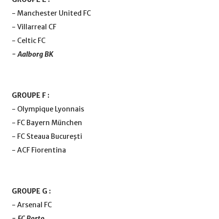
- Manchester United FC
- Villarreal CF
- Celtic FC
- Aalborg BK
GROUPE F :
- Olympique Lyonnais
- FC Bayern München
- FC Steaua Bucureşti
- ACF Fiorentina
GROUPE G :
- Arsenal FC
- FC Porto