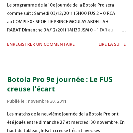
Le programme de la 10e journée de la Botola Pro sera
comme suit : Samedi 03/12/2011 15H00 FUS 2 - 0 RCA
au COMPLEXE SPORTIF PRINCE MOULAY ABDELLAH -
RABAT Dimanche 04/12/2011 14H30 JSM 0 - 1 FAR au
STADE M. LAGHDAF - LAAYOUNE 15H00 DHJ 0 - 0 KAC au
ENREGISTRER UN COMMENTAIRE
LIRE LA SUITE
TERRAIN EL ABDI - EL JADIDA 16h30 OCK 0 - 1 HUSA
COMPLEXE OCP - KHOURIBGA Lundi 05/12/2011
15H00 MAT - CRA au STADE SANIAT RMEL - TETOUANE
15h00 IZK - CODM au STADE 18 NOVEMBRE - KHEMISET
Botola Pro 9e journée : Le FUS
Mardi 06/12/2011 15H00 WAF - OCS au COMPLEXE SPORTIF
creuse l'écart
DE FES - FES WAC - MAS Reporté pour cause de finale de la
coupe de la CAF COMPLEXE SPORTIF MOHAMMED
Publié le :
novembre 30, 2011
VCASABLANCA
Les matchs de la neuvième journée de la Botola Pro ont
été joués entre dimanche 27 et mercredi 30 novembre. En
haut du tableau, le Fath creuse l'écart avec ses