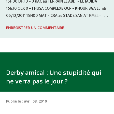
15H00 DHJ 0 - 0 KAC au TERRAIN EL ABDI - EL JADIDA
16h30 OCK 0 - 1 HUSA COMPLEXE OCP - KHOURIBGA Lundi
05/12/2011 15H00 MAT - CRA au STADE SANIAT RMEL -
TETOUANE 15h00 IZK - CODM au STADE 18 NOVEMBRE -
ENREGISTRER UN COMMENTAIRE
KHEMISET Mardi 06/12/2011 15H00 WAF - OCS au
COMPLEXE SPORTIF DE FES - FES WAC - MAS Reporté pour
cause de finale de la coupe de la CAF COMPLEXE SPORTIF
MOHAMMED VCASABLANCA
Derby amical : Une stupidité qui
ne verra pas le jour ?
Publié le :
avril 08, 2010