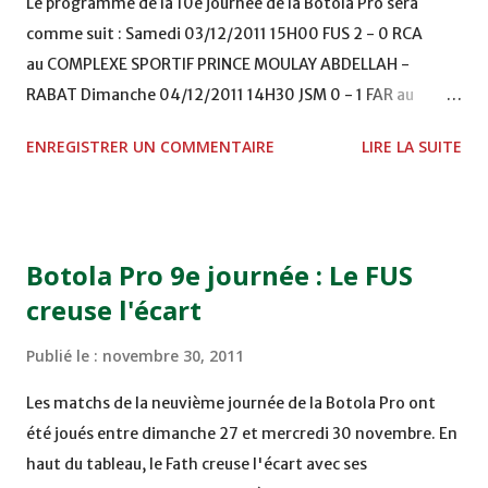
Le programme de la 10e journée de la Botola Pro sera
comme suit : Samedi 03/12/2011 15H00 FUS 2 - 0 RCA
au COMPLEXE SPORTIF PRINCE MOULAY ABDELLAH -
RABAT Dimanche 04/12/2011 14H30 JSM 0 - 1 FAR au
STADE M. LAGHDAF - LAAYOUNE 15H00 DHJ 0 - 0 KAC au
ENREGISTRER UN COMMENTAIRE
LIRE LA SUITE
TERRAIN EL ABDI - EL JADIDA 16h30 OCK 0 - 1 HUSA
COMPLEXE OCP - KHOURIBGA Lundi 05/12/2011
15H00 MAT - CRA au STADE SANIAT RMEL - TETOUANE
15h00 IZK - CODM au STADE 18 NOVEMBRE - KHEMISET
Botola Pro 9e journée : Le FUS
Mardi 06/12/2011 15H00 WAF - OCS au COMPLEXE SPORTIF
creuse l'écart
DE FES - FES WAC - MAS Reporté pour cause de finale de la
coupe de la CAF COMPLEXE SPORTIF MOHAMMED
Publié le :
novembre 30, 2011
VCASABLANCA
Les matchs de la neuvième journée de la Botola Pro ont
été joués entre dimanche 27 et mercredi 30 novembre. En
haut du tableau, le Fath creuse l'écart avec ses