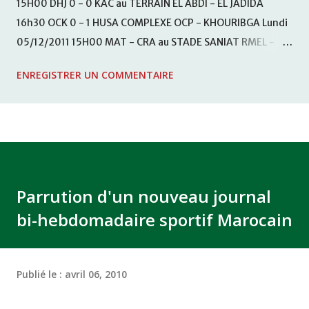
15H00 DHJ 0 - 0 KAC au TERRAIN EL ABDI - EL JADIDA
16h30 OCK 0 - 1 HUSA COMPLEXE OCP - KHOURIBGA Lundi
05/12/2011 15H00 MAT - CRA au STADE SANIAT RMEL -
TETOUANE 15h00 IZK - CODM au STADE 18 NOVEMBRE -
ENREGISTRER UN COMMENTAIRE
KHEMISET Mardi 06/12/2011 15H00 WAF - OCS au
COMPLEXE SPORTIF DE FES - FES WAC - MAS Reporté pour
cause de finale de la coupe de la CAF COMPLEXE SPORTIF
MOHAMMED VCASABLANCA
Parrution d'un nouveau journal
bi-hebdomadaire sportif Marocain
Publié le :
avril 06, 2010