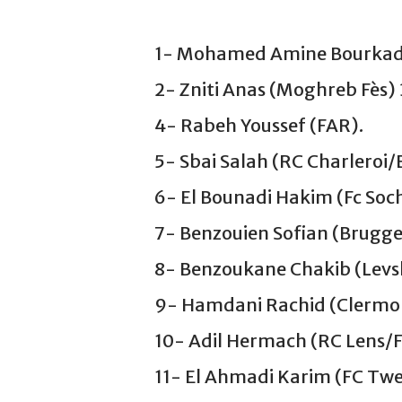
1- Mohamed Amine Bourkadi
2- Zniti Anas (Moghreb Fès)
4- Rabeh Youssef (FAR).
5- Sbai Salah (RC Charleroi/B
6- El Bounadi Hakim (Fc Soc
7- Benzouien Sofian (Brugge
8- Benzoukane Chakib (Levsk
9- Hamdani Rachid (Clermon
10- Adil Hermach (RC Lens/F
11- El Ahmadi Karim (FC Twe