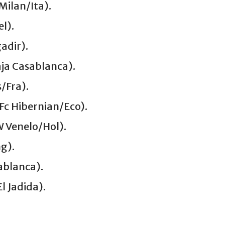
Milan/Ita).
l).
adir).
ja Casablanca).
/Fra).
Fc Hibernian/Eco).
 Venelo/Hol).
g).
ablanca).
l Jadida).