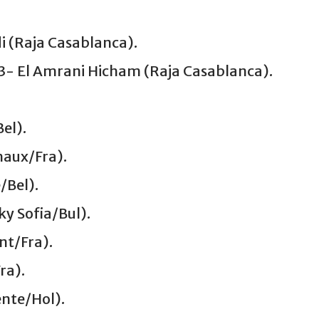
 (Raja Casablanca).
 3- El Amrani Hicham (Raja Casablanca).
el).
haux/Fra).
/Bel).
y Sofia/Bul).
t/Fra).
ra).
nte/Hol).