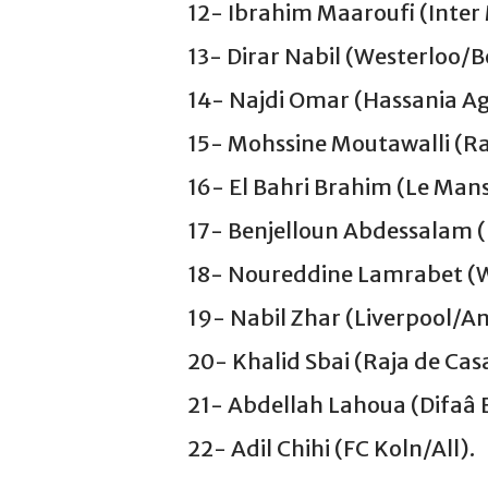
12- Ibrahim Maaroufi (Inter 
13- Dirar Nabil (Westerloo/Be
14- Najdi Omar (Hassania Ag
15- Mohssine Moutawalli (Ra
16- El Bahri Brahim (Le Mans
17- Benjelloun Abdessalam (
18- Noureddine Lamrabet (W
19- Nabil Zhar (Liverpool/An
20- Khalid Sbai (Raja de Cas
21- Abdellah Lahoua (Difaâ E
22- Adil Chihi (FC Koln/All).