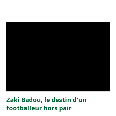
visiteurs qui ont été rattrapés à la 74e sur un penalty
transformé par Mourad Batana, les leaders du
championnat ont maintenu leur pression sur le but des
joueurs soussis, et ont réussi à mener au score à la dernière
minute du temps réglementaire grâce à un but de Mourad
Benchrifa. Son poursuivant direct le CRA de son coté a
chuté à domicile face à l'OCK sur le score de 0 - 2. La
bonne affaire de la semaine a été réalisée par le Moghreb
de Tetouan qui s'est hissé à la deuxième place après avoir
remporté trois précieux points sur la pelouse du complexe
Moulay Abdallah face aux FAR grâce à un but marqué par
Abdeladim Khadrouf à la 61e...
Zaki Badou, le destin d'un
footballeur hors pair