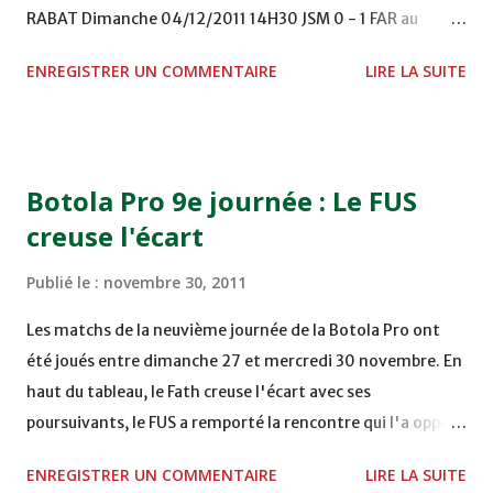
RABAT Dimanche 04/12/2011 14H30 JSM 0 - 1 FAR au
STADE M. LAGHDAF - LAAYOUNE 15H00 DHJ 0 - 0 KAC au
ENREGISTRER UN COMMENTAIRE
LIRE LA SUITE
TERRAIN EL ABDI - EL JADIDA 16h30 OCK 0 - 1 HUSA
COMPLEXE OCP - KHOURIBGA Lundi 05/12/2011
15H00 MAT - CRA au STADE SANIAT RMEL - TETOUANE
15h00 IZK - CODM au STADE 18 NOVEMBRE - KHEMISET
Botola Pro 9e journée : Le FUS
Mardi 06/12/2011 15H00 WAF - OCS au COMPLEXE SPORTIF
creuse l'écart
DE FES - FES WAC - MAS Reporté pour cause de finale de la
coupe de la CAF COMPLEXE SPORTIF MOHAMMED
Publié le :
novembre 30, 2011
VCASABLANCA
Les matchs de la neuvième journée de la Botola Pro ont
été joués entre dimanche 27 et mercredi 30 novembre. En
haut du tableau, le Fath creuse l'écart avec ses
poursuivants, le FUS a remporté la rencontre qui l'a opposé
à la Hassania d'Agadir au stade Al Inbiâat sur le score de 1 -
ENREGISTRER UN COMMENTAIRE
LIRE LA SUITE
2, Badr Kachani a ouvert la marque à la 38e pour les