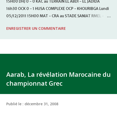
15H00 DHJ 0 - 0 KAC au TERRAIN EL ABDI - EL JADIDA
16h30 OCK 0 - 1 HUSA COMPLEXE OCP - KHOURIBGA Lundi
05/12/2011 15H00 MAT - CRA au STADE SANIAT RMEL -
TETOUANE 15h00 IZK - CODM au STADE 18 NOVEMBRE -
ENREGISTRER UN COMMENTAIRE
KHEMISET Mardi 06/12/2011 15H00 WAF - OCS au
COMPLEXE SPORTIF DE FES - FES WAC - MAS Reporté pour
cause de finale de la coupe de la CAF COMPLEXE SPORTIF
MOHAMMED VCASABLANCA
Aarab, La révélation Marocaine du
championnat Grec
Publié le :
décembre 31, 2008