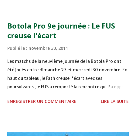
COMPLEXE OCP - KHOURIBGA Lundi 05/12/2011
15H00 MAT - CRA au STADE SANIAT RMEL - TETOUANE
15h00 IZK - CODM au STADE 18 NOVEMBRE - KHEMISET
Botola Pro 9e journée : Le FUS
Mardi 06/12/2011 15H00 WAF - OCS au COMPLEXE SPORTIF
creuse l'écart
DE FES - FES WAC - MAS Reporté pour cause de finale de la
coupe de la CAF COMPLEXE SPORTIF MOHAMMED
Publié le :
novembre 30, 2011
VCASABLANCA
Les matchs de la neuvième journée de la Botola Pro ont
été joués entre dimanche 27 et mercredi 30 novembre. En
haut du tableau, le Fath creuse l'écart avec ses
poursuivants, le FUS a remporté la rencontre qui l'a opposé
à la Hassania d'Agadir au stade Al Inbiâat sur le score de 1 -
ENREGISTRER UN COMMENTAIRE
LIRE LA SUITE
2, Badr Kachani a ouvert la marque à la 38e pour les
visiteurs qui ont été rattrapés à la 74e sur un penalty
transformé par Mourad Batana, les leaders du
championnat ont maintenu leur pression sur le but des