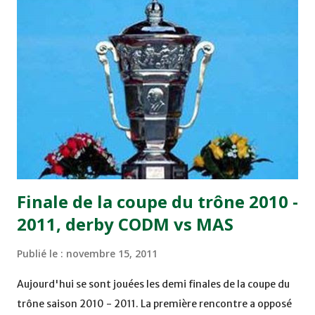
joueurs soussis, et ont réussi à mener au score à la dernière
minute du temps réglementaire grâce à un but de Mourad
Benchrifa. Son poursuivant direct le CRA de son coté a
chuté à domicile face à l'OCK sur le score de 0 - 2. La
bonne affaire de la semaine a été réalisée par le Moghreb
de Tetouan qui s'est hissé à la deuxième place après avoir
remporté trois précieux points sur la pelouse du complexe
Moulay Abdallah face aux FAR grâce à un but marqué par
Abdeladim Khadrouf à la 61e...
Finale de la coupe du trône 2010 -
2011, derby CODM vs MAS
Publié le :
novembre 15, 2011
Aujourd'hui se sont jouées les demi finales de la coupe du
trône saison 2010 - 2011. La première rencontre a opposé