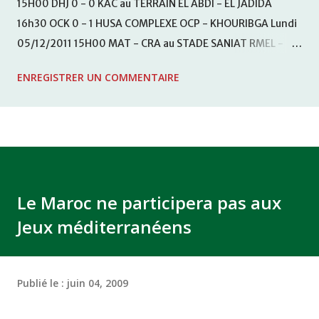
15H00 DHJ 0 - 0 KAC au TERRAIN EL ABDI - EL JADIDA
16h30 OCK 0 - 1 HUSA COMPLEXE OCP - KHOURIBGA Lundi
05/12/2011 15H00 MAT - CRA au STADE SANIAT RMEL -
TETOUANE 15h00 IZK - CODM au STADE 18 NOVEMBRE -
ENREGISTRER UN COMMENTAIRE
KHEMISET Mardi 06/12/2011 15H00 WAF - OCS au
COMPLEXE SPORTIF DE FES - FES WAC - MAS Reporté pour
cause de finale de la coupe de la CAF COMPLEXE SPORTIF
MOHAMMED VCASABLANCA
Le Maroc ne participera pas aux
Jeux méditerranéens
Publié le :
juin 04, 2009