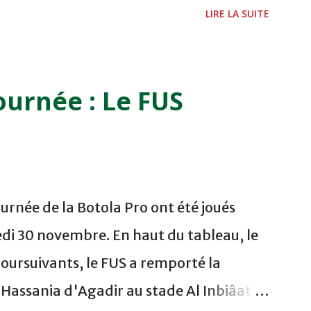
 - EL JADIDA 16h30 OCK 0 - 1 HUSA
LIRE LA SUITE
 Lundi 05/12/2011 15H00 MAT - CRA
ETOUANE 15h00 IZK - CODM au STADE 18
i 06/12/2011 15H00 WAF - OCS au
ournée : Le FUS
 FES WAC - MAS Reporté pour cause de
CAF COMPLEXE SPORTIF MOHAMMED
urnée de la Botola Pro ont été joués
di 30 novembre. En haut du tableau, le
poursuivants, le FUS a remporté la
a Hassania d'Agadir au stade Al Inbiâat