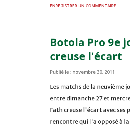
- 0 KAC au TERRAIN EL ABDI
ENREGISTRER UN COMMENTAIRE
COMPLEXE OCP - KHOURIBGA
au STADE SANIAT RMEL - T
NOVEMBRE - KHEMISET Mard
Botola Pro 9e j
COMPLEXE SPORTIF DE FES -
creuse l'écart
finale de la coupe de la 
VCASABLANCA
Publié le :
novembre 30, 2011
Les matchs de la neuvième jo
entre dimanche 27 et mercre
Fath creuse l'écart avec ses 
rencontre qui l'a opposé à l