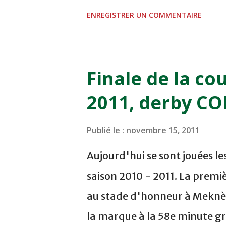
sur le score de 1 - 2, Badr Ka
ENREGISTRER UN COMMENTAIRE
visiteurs qui ont été rattrap
Mourad Batana, les leaders
pression sur le but des joueur
Finale de la co
la dernière minute du temps
2011, derby C
Mourad Benchrifa. Son poursu
à domicile face à l'OCK sur le
Publié le :
novembre 15, 2011
semaine a été réalisée par le
Aujourd'hui se sont jouées le
deuxième place après avoir r
saison 2010 - 2011. La prem
pelouse du complexe Moulay 
au stade d'honneur à Meknès.
marqué par Abdeladim Khadro
la marque à la 58e minute grâ