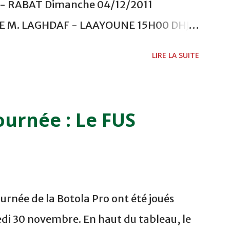
 RABAT Dimanche 04/12/2011
ADE M. LAGHDAF - LAAYOUNE 15H00 DHJ 0
 - EL JADIDA 16h30 OCK 0 - 1 HUSA
LIRE LA SUITE
 Lundi 05/12/2011 15H00 MAT - CRA
ETOUANE 15h00 IZK - CODM au STADE 18
i 06/12/2011 15H00 WAF - OCS au
ournée : Le FUS
 FES WAC - MAS Reporté pour cause de
CAF COMPLEXE SPORTIF MOHAMMED
urnée de la Botola Pro ont été joués
di 30 novembre. En haut du tableau, le