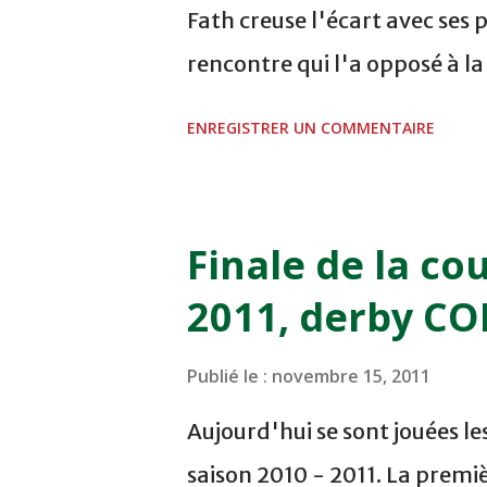
Fath creuse l'écart avec ses 
rencontre qui l'a opposé à l
sur le score de 1 - 2, Badr Ka
ENREGISTRER UN COMMENTAIRE
visiteurs qui ont été rattrap
Mourad Batana, les leaders
pression sur le but des joueur
Finale de la co
la dernière minute du temps
2011, derby C
Mourad Benchrifa. Son poursu
à domicile face à l'OCK sur le
Publié le :
novembre 15, 2011
semaine a été réalisée par le
Aujourd'hui se sont jouées le
deuxième place après avoir r
saison 2010 - 2011. La prem