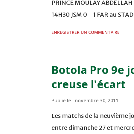
PRINCE MOULAY ABDELLAH -
14H30 JSM 0 - 1 FAR au ST
- 0 KAC au TERRAIN EL ABDI
ENREGISTRER UN COMMENTAIRE
COMPLEXE OCP - KHOURIBGA
au STADE SANIAT RMEL - T
NOVEMBRE - KHEMISET Mard
Botola Pro 9e j
COMPLEXE SPORTIF DE FES -
creuse l'écart
finale de la coupe de la 
VCASABLANCA
Publié le :
novembre 30, 2011
Les matchs de la neuvième jo
entre dimanche 27 et mercre